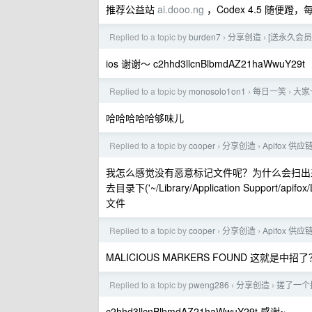
推荐公益站
ai.dooo.ng
，Codex 4.5 随便蹬，
Replied to a topic by
burden7
分享创造
[送永久会员
›
›
ios 谢谢～ c2hhd3llcnBlbmdAZ21haWwuY29t
Replied to a topic by
monosolo1on1
每日一笑
大家
›
›
哈哈哈哈哈够味儿
Replied to a topic by
cooper
分享创造
Apifox 
›
›
我怎么感觉没有恶意标记文件呢？为什么会扫出来 pifox
去目录下('~/Library/Application Support/apif
文件
Replied to a topic by
cooper
分享创造
Apifox 
›
›
MALICIOUS MARKERS FOUND 这就是中招了
Replied to a topic by
pweng286
分享创造
搓了一个
›
›
c2hhd3llcnBlbmdAZ21haWwuY29t 感谢~