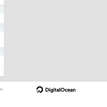
6
2
0
ge