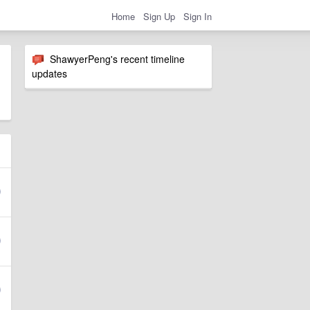
Home
Sign Up
Sign In
ShawyerPeng's recent timeline
updates