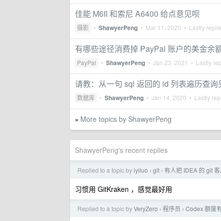
佳能 M6II 和索尼 A6400 给点意见呗
摄影
•
ShawyerPeng
•
Mar 11, 2020
• Lastly repli
有哪些途径消费掉 PayPal 账户的美金余
PayPal
•
ShawyerPeng
•
Jan 23, 2021
• Lastly re
请教：从一句 sql 返回的 id 列表遍历查询另
数据库
•
ShawyerPeng
•
Jan 14, 2020
• Lastly rep
More topics by ShawyerPeng
»
ShawyerPeng's recent replies
Replied to a topic by
iyiluo
git
有人把 IDEA 的 gi
›
›
习惯用 GitKraken ，感觉最好用
Replied to a topic by
VeryZero
程序员
Codex 
›
›