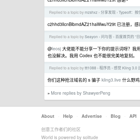
Replied to a topic by
mzshxz
分享发现
Typeoff
›
›
c2hhd3llcnBlbmdAZ21haWwuY29t 已注册，
Replied to a topic by
Seayon
问与答
百度首页的 “
›
›
@
leosj
大佬能不能分享一下你的提示词呀？我用 Ant
也没解决。我用 Codex 也不能很完美地复刻。
Replied to a topic by
ttt1088
程序员
感觉 Kling 3.
›
›
你们这种抢注域名的 s 骗子
kling3.live
什么野鸡
More replies by ShawyerPeng
»
About
·
Help
·
Advertise
·
Blog
·
API
创意工作者们的社区
World is powered by solitude