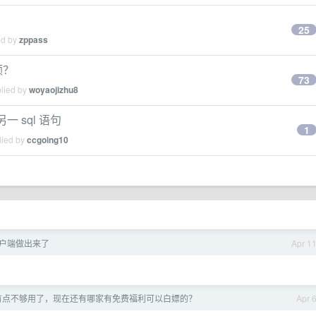
25
ed by
zppass
额？
73
plied by
woyaojizhu8
一 sql 语句
1
lied by
ccgoing10
t 客户端做出来了
Apr 1
额度有点不够用了，现在还有哪家有免费福利可以白嫖的？
Apr 