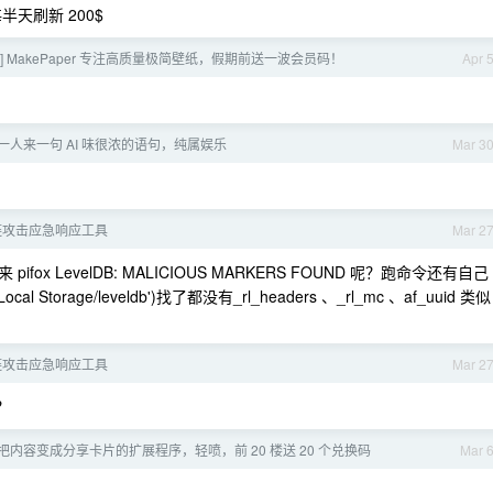
每半天刷新 200$
] MakePaper 专注高质量极简壁纸，假期前送一波会员码！
Apr 
一人来一句 AI 味很浓的语句，纯属娱乐
Mar 3
供应链攻击应急响应工具
Mar 2
 LevelDB: MALICIOUS MARKERS FOUND 呢？跑命令还有自己
ox/Local Storage/leveldb')找了都没有_rl_headers 、_rl_mc 、af_uuid 类似
供应链攻击应急响应工具
Mar 2
？
把内容变成分享卡片的扩展程序，轻喷，前 20 楼送 20 个兑换码
Mar 