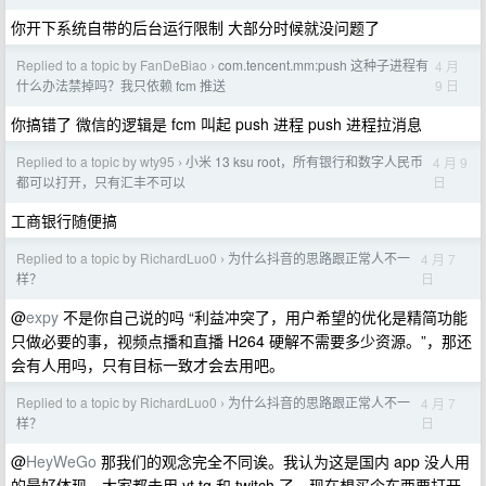
你开下系统自带的后台运行限制 大部分时候就没问题了
Replied to a topic by FanDeBiao
com.tencent.mm:push 这种子进程有
4 月
›
9 日
什么办法禁掉吗？我只依赖 fcm 推送
你搞错了 微信的逻辑是 fcm 叫起 push 进程 push 进程拉消息
Replied to a topic by wty95
小米 13 ksu root，所有银行和数字人民币
4 月 9
›
日
都可以打开，只有汇丰不可以
工商银行随便搞
Replied to a topic by RichardLuo0
为什么抖音的思路跟正常人不一
4 月 7
›
日
样？
@
expy
不是你自己说的吗 “利益冲突了，用户希望的优化是精简功能
只做必要的事，视频点播和直播 H264 硬解不需要多少资源。”，那还
会有人用吗，只有目标一致才会去用吧。
Replied to a topic by RichardLuo0
为什么抖音的思路跟正常人不一
4 月 7
›
日
样？
@
HeyWeGo
那我们的观念完全不同诶。我认为这是国内 app 没人用
的最好体现，大家都去用 yt tg 和 twitch 了，现在想买个东西要打开