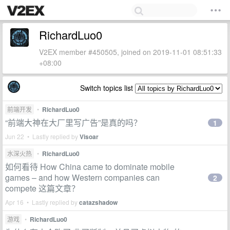
RichardLuo0
V2EX member #450505, joined on 2019-11-01 08:51:33
+08:00
Switch topics list
前端开发
•
RichardLuo0
“前端大神在大厂里写广告”是真的吗？
1
Jun 22 • Lastly replied by
Visoar
水深火热
•
RichardLuo0
如何看待 How China came to dominate mobile
games – and how Western companies can
2
compete 这篇文章？
Apr 16 • Lastly replied by
catazshadow
游戏
•
RichardLuo0