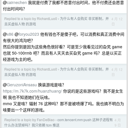
@
cairnechen
我就是付费了我都不愿意付出时间，他不付费还会愿意
付出时间吗？
Replied to a topic by RichardLuo0
为什么有人会购买 非买断制，并
4 月 12
›
日
且买虚拟人物 的游戏
@
x86
@
foryou2023
他有钱也不是傻子吧，可以消费和真正消费中间
有很大的鸿沟吧？
然后你提到是因为这些角色很好看？可是至少我看见过的旮旯 game
也就 50-100rmb 吧？而且有人天天去买旮旯 game 吗？总是以买正
经游戏为主的吧。
Replied to a topic by RichardLuo0
为什么有人会购买 非买断制，并
4 月 12
›
日
且买虚拟人物 的游戏
@
GeruzoniAnsasu
换装游戏是啥？
https://m.7k7k.com/huanzhuang/
你说的是这些游戏吗？我不是女生
啊 我也不知道她们在玩啥。
mmo 又是啥？辐射 76 这种吗？那不是被喷爆了吗。我也搞不明白为
啥要出一个这样的游戏。
Replied to a topic by FanDeBiao
com.tencent.mm:push 这种子进程有
4 月
›
9 日
什么办法禁掉吗？我只依赖 fcm 推送