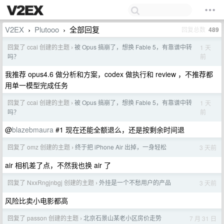
V2EX
Plutooo
全部回复
回复总数
489
›
›
回复了 ccai 创建的主题
被 Opus 搞崩了，想换 Fable 5，有靠谱中转
1 天
›
前
吗？
我推荐 opus4.6 做分析和方案，codex 做执行和 review ，不推荐都
用单一模型完成任务
回复了 ccai 创建的主题
被 Opus 搞崩了，想换 Fable 5，有靠谱中转
1 天
›
前
吗？
@
blazebmaura
#1 现在还能全额退么，还是按剩余时间退
回复了 omz 创建的主题
终于把 iPhone Air 出掉，一身轻松
3 天前
›
air 相机差了点，不然我也换 air 了
回复了 NxxRngjnbgj 创建的主题
外挂是一个不愁用户的产品
3 天前
›
风险比卖小电影都高
回复了 passon 创建的主题
北京石景山某老小区房价走势
7 月 31 日
›