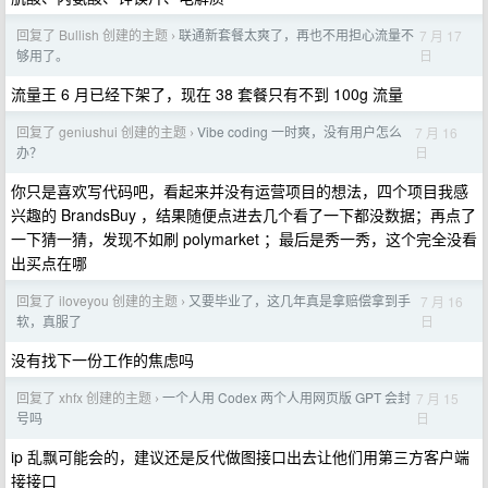
回复了 Bullish 创建的主题
联通新套餐太爽了，再也不用担心流量不
7 月 17
›
日
够用了。
流量王 6 月已经下架了，现在 38 套餐只有不到 100g 流量
回复了 geniushui 创建的主题
Vibe coding 一时爽，没有用户怎么
7 月 16
›
日
办？
你只是喜欢写代码吧，看起来并没有运营项目的想法，四个项目我感
兴趣的 BrandsBuy ，结果随便点进去几个看了一下都没数据；再点了
一下猜一猜，发现不如刷 polymarket ；最后是秀一秀，这个完全没看
出买点在哪
回复了 iloveyou 创建的主题
又要毕业了，这几年真是拿赔偿拿到手
7 月 16
›
日
软，真服了
没有找下一份工作的焦虑吗
回复了 xhfx 创建的主题
一个人用 Codex 两个人用网页版 GPT 会封
7 月 15
›
日
号吗
ip 乱飘可能会的，建议还是反代做图接口出去让他们用第三方客户端
接接口