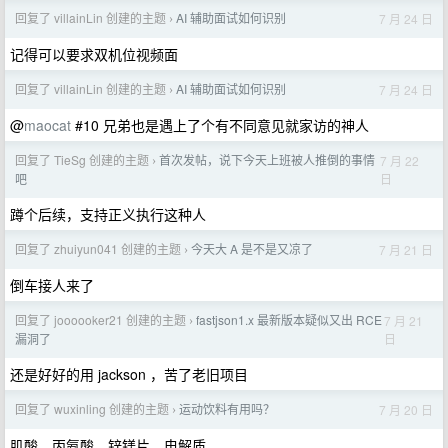
回复了 villainLin 创建的主题
AI 辅助面试如何识别
7 月 24 日
›
记得可以要求双机位视频面
回复了 villainLin 创建的主题
AI 辅助面试如何识别
7 月 24 日
›
@
maocat
#10 兄弟也是遇上了个有不同意见就家访的神人
回复了 TieSg 创建的主题
首次发帖，说下今天上班被人推倒的事情
7 月 22
›
日
吧
蹲个后续，支持正义执行这种人
回复了 zhuiyun041 创建的主题
今天大 A 是不是又凉了
7 月 21 日
›
倒车接人来了
回复了 joooooker21 创建的主题
fastjson1.x 最新版本疑似又出 RCE
7 月 21
›
日
漏洞了
还是好好的用 jackson ，苦了老旧项目
回复了 wuxinling 创建的主题
运动饮料有用吗？
7 月 20 日
›
肌酸、丙氨酸、锌镁片、电解质