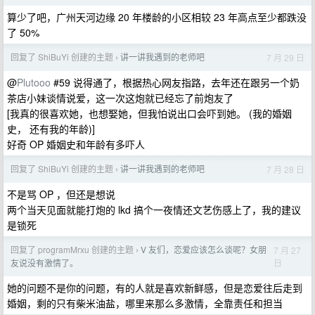
算少了吧，广州天河边缘 20 年楼龄的小区相较 23 年高点至少都跌没
了 50%
回复了 ShiBuYi 创建的主题
讲一讲我遇到的老师吧
7 月 29 日
›
@
Plutooo
#59 说得通了，根据热心网友指路，去年还在跟另一个奶
茶店小妹谈情说爱，这一次这炮就已经忘了前炮友了
[我真的很喜欢她，也想娶她，但我怕说出口会吓到她。 (我的婚姻
史， 还有我的年龄)]
好奇 OP 婚姻史和年龄有多吓人
回复了 ShiBuYi 创建的主题
讲一讲我遇到的老师吧
7 月 28 日
›
不是骂 OP ，但还是想说
两个当天见面就能打炮的 lkd 搞个一夜情还文艺伤感上了，我的建议
是锁死
回复了 programMrxu 创建的主题
V 友们，恋爱应该怎么谈呢？女朋
7 月 27
›
日
友说没有激情了。
她的问题不是你的问题，有的人就是喜欢新鲜感，但是恋爱往后走到
婚姻，剩的只有柴米油盐，哪里来那么多激情，全靠责任和担当