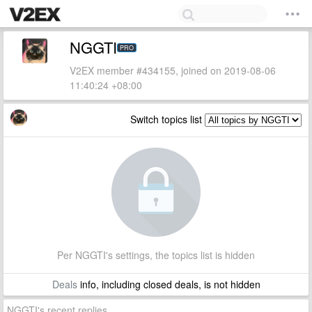
NGGTI
PRO
V2EX member #434155, joined on 2019-08-06
11:40:24 +08:00
Switch topics list
Per NGGTI's settings, the topics list is hidden
Deals
info, including closed deals, is not hidden
NGGTI's recent replies