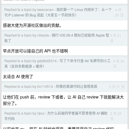
Replied to a topic by swananan
我的第一个 Linux 内核补丁：从一个
4 月
›
30 日
TCP Listener 的 Bug 说起（大家五一节前快乐）
感谢大佬为开源社区做出的贡献。
Replied to a topic by nilaoda
国行 iOS 26.4 貌似已经能用 Apple 智
3 月 31
›
日
能了
早点开放可以接自己的 API 也不错啊
Replied to a topic by gdjdkid2014
写了个命令行查 AV 车牌号的小工
3 月 30
›
日
具（支持多数据源 + 缓存）
太适合 AI 使用了
Replied to a topic by 0x114514
同事的离谱代码让我想发疯
2 月 27 日
›
让他们在 push 前，review 下或者，让 AI 自己 review 下就能解决大
部分了。
Replied to a topic by Qcui
为什么后端同学普遍不愿意使用 AI 辅助
2 月 26
›
日
写代码
以前也是 cv ，现在 AI 时代也得变。重要是得自己 review 代码。