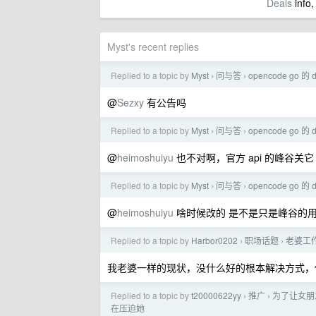
Deals
info,
Myst's recent replies
Replied to a topic by
Myst
问与答
opencode go 的
›
›
@
Sezxy
有公告吗
Replied to a topic by
Myst
问与答
opencode go 的
›
›
@
heimoshuiyu
也不对啊，官方 api 的峰谷关它 o
Replied to a topic by
Myst
问与答
opencode go 的
›
›
@
heimoshuiyu
啥时候改的 是不是只是峰谷的用
Replied to a topic by
Harbor0202
职场话题
老婆工
›
›
我老婆一样的现状，没什么好的根本解决方式，
Replied to a topic by
t20000622yy
推广
为了让女朋友
›
›
在压迫她