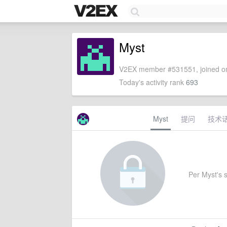
Myst
V2EX member #531551, joined on
Today's activity rank
693
Myst
提问
技术
Per Myst's s