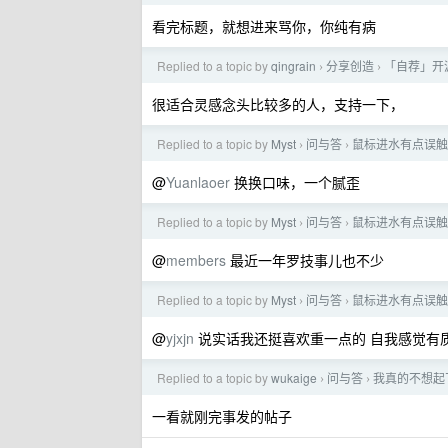
看完标题，就想进来骂你，你纯有病
Replied to a topic by
qingrain
分享创造
「自荐」开源
›
›
很适合灵感念头比较多的人，支持一下，
Replied to a topic by
Myst
问与答
鼠标进水有点误触
›
›
@
Yuanlaoer
换换口味，一个腻歪
Replied to a topic by
Myst
问与答
鼠标进水有点误触
›
›
@
members
最近一年罗技事儿也不少
Replied to a topic by
Myst
问与答
鼠标进水有点误触
›
›
@
yjxjn
说实话我还挺喜欢重一点的 自我感觉有质
Replied to a topic by
wukaige
问与答
我真的不想起
›
›
一看就刚完事发的帖子