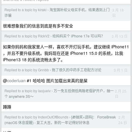
Replied to a topic by kiraki
淘宝国补给父母买手机，结果遇到上门
3 月 18
›
日
诈骗
很难想象我们的信息到底是有多不安全
Replied to a topic by RIckV2
给妈妈买个 iPhone 17e 可以吗？
3 月 13 日
›
如果你妈妈和我家里人一样，喜欢不开灯玩手机，建议继续 iPhone11
，并且不要升级系统。我妈现在还是 iPhone11 15.0 的系统，比我
iPhone13 18 的系统流畅太多了。
Replied to a topic by Gnnbb
拖了很久的中药手工皂配方讨论
3 月 1 日
›
@
coderluan
#1 哈哈哈 图片加载出来真的是屎
Replied to a topic by laojuelv
万一免五低佣低两融老倔驴开户，抽一
2 月 25
›
日
个 anywhere 3S～
蹲蹲
Replied to a topic by IndexOutOfBounds
[🎁抽奖+送码]： ForceBreak
2 月
›
24 日
(macOS 休息提醒) - 复工大吉，新的一年记得好好休息