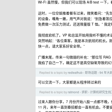
Wi-Fi 虽然慢，但我们可以现场 A/B test
这时，一位空姐推着餐车过来，微笑着问：“先生，
的设备，嘴角一撇，用气声对我说：“别急着答应，我
免费做一次压力测试，还送限量版 T 恤。” 我定睛
我彻底宕机了。VP 和总监开始用我听不懂的术语
突然响起：“各位乘客，我是本次航班的机长。刚刚 
快一点，请大家系好安全带。”
广播末尾，传来一句微弱的补充：“那位写 RAG 
我掐了自己一下，确定这不是高空缺氧导致的幻
Replied to a topic by
redleafhub
职场话题
94 年
›
›
可以交流一下，大家都是从程序转过来的
Replied to a topic by
ratmond
求职
计算机研究生找
›
›
过来人跟你分享，7 月份开始八股一点都不晚，
11 月，来年一直到春招都会一直有机会。不