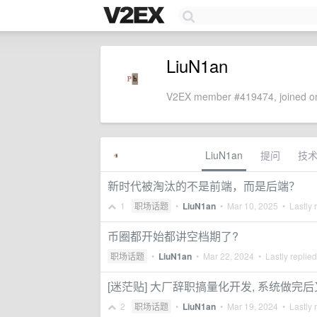
LiuN1an
V2EX member #419474, joined on
LiuN1an
提问
技
新时代被淘汰的不是前端，而是后端？
1
职场话题
•
LiuN1an
•
Mar 10, 2025
• Lastly 
币圈都开始都讲空档期了?
职场话题
•
LiuN1an
•
Mar 22, 2024
• Lastly replie
[迷茫贴] 大厂辞职搞量化开发, 系统做完
2
职场话题
•
LiuN1an
•
Mar 19, 2024
• Lastly 