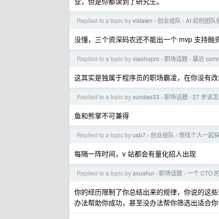
业，但是你都读到了研究生。
Replied to a topic by
vistawn
创业组队
AI 初创团
›
›
没懂，三个资深码农还不能出一个 mvp 支持融
Replied to a topic by
xiaohupro
职场话题
最近 comm
›
›
这其实是独属于程序员的职场霸凌，在你没有改动到
Replied to a topic by
sundae33
职场话题
27 岁该
›
›
鱼和熊掌不可兼得
Replied to a topic by
usb7
创业组队
想找个人一起
›
›
每隔一阵时间，v 站都会有量化招人出现
Replied to a topic by
axuahui
职场话题
一个 CTO
›
›
你的经历限制了你总结出来的规律，你说的这些
办法帮助你成功，甚至没办法帮你筛选出适合你