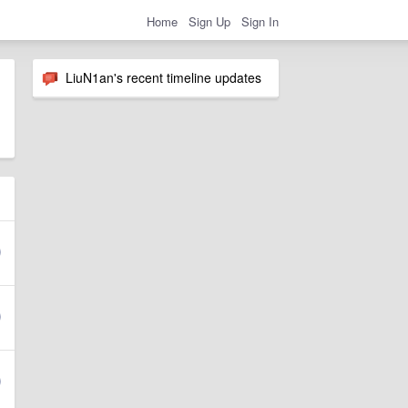
Home
Sign Up
Sign In
LiuN1an's recent timeline updates