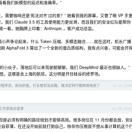
 一下，看看我们新模型的延迟和准确率。”
需要咖啡还是‘宪法对齐’过的茶？” 她看到我的屏幕，又瞥了眼 VP 手
们 Claude 3.5 的工具使用能力更丝滑，而且我们的安全红队能帮你
一看，她胸牌上印着：Anthropic ，客户成功总监。
小声争论起来，什么 Token 压缩、多模态融合……就在这时，机长广播
AlphaFold 3 算出了一个全新的蛋白质结构，我有点兴奋，可能会开
的小伙子，落地后可以来驾驶舱聊聊，我们 DeepMind 最近也很缺人。”
觉。这哪是去上海的航班，这分明是开往硅谷的修罗场。
大龄程序员，刚当奶爸，行业卷到没出路，我决定转行做跨境电商了
Jul 23, 202
工作求指点迷津
Jun 28, 202
但是必须有明确的路径规划才能够高效。很多岗位在 11 月份都会放，别
要妄自菲薄，在还没开始前就打倒自己，除非你压根就不想从事计算机这个