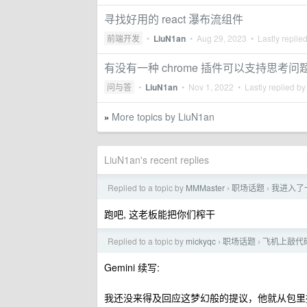
寻找好用的 react 瀑布流组件
前端开发
•
LiuN1an
•
Aug 29, 2023
• Lastly replie
有没有一种 chrome 插件可以支持思考
问与答
•
LiuN1an
•
Nov 1, 2022
• Lastly replied b
More topics by LiuN1an
»
LiuN1an's recent replies
Replied to a topic by
MMMaster
职场话题
我进入了一个
›
›
跑吧, 这老板能把你们榨干
Replied to a topic by
mickyqc
职场话题
飞机上敲代码
›
›
Gemini 续写:
我还没来得及回应这梦幻般的提议，他就从包里摸