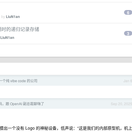
6
d by
LiuN1an
问题时的递归记录存储
3
y
LiuN1an
纯 vibe code 的公司
Jan 
，跟 OpenAI 副总裁聊嗨了
Sep 20, 202
出一个没有 Logo 的神秘设备，低声说：“这是我们的内部原型机，机