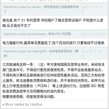
Replied to a topic by hausen
突然发现自己成联通黑名单
2025 年 6 月 14
›
日
了
我也是,有个 21 年的宽带,号码销户了融合宽带没销户,不知道什么逻
辑,反正我也不交了
Replied to a topic by pauluswen
移动 IPTV 的问题
2025 年 3 月 18 日
›
电力猫能行吗,最简单花费最低了,找个百兆的就行,只要电线不过电闸.
Replied to a topic by mytsing520
杭州电信家宽协议（摘
2024 年 11 月 2
›
日
录）
江苏联通有这样一条：（五）甲方使用固网及宽带业务时，未经有关
部门批准许可，不得自行更改其使用性质，不得开设各类服务站点，
不得利用计算机互联网络进行任何经营性服务活动，否则乙方有权停
止服务，依法追缴各项费用和违约金，并不承担任何责任。如甲方出
现上行带宽违规聚合（ PCDN ） 等上述违约行为，应按照 IDC 带宽
标准资费追偿甲方合同期限内的违约责任。
倒要钱很奇葩，但是我觉得没问题。
More replies by LisaSue
»