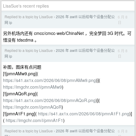
LisaSue's recent replies
Replied to a topic by LisaSue
2026 年 awifi 以后给每个设备分配公
6 月 8
›
日
网 ip
另外机场内还有 cmcc/cmcc-web/ChinaNet ，完全梦回 3G 时代。可
惜没有 tdscdma 。
Replied to a topic by LisaSue
2026 年 awifi 以后给每个设备分配公
6 月 8
›
日
网 ip
补图，图床有点问题
[![pmnAMw9.png](
https://s41.ax1x.com/2026/06/08/pmnAMw9.png
)](
https://imgchr.com/i/pmnAMw9
)
[![pmnAQoR.png](
https://s41.ax1x.com/2026/06/08/pmnAQoR.png
)](
https://imgchr.com/i/pmnAQoR
)
[![pmnA1F1.png](
https://s41.ax1x.com/2026/06/08/pmnA1F1.png
)]
(
https://imgchr.com/i/pmnA1F1
)
Replied to a topic by LisaSue
2026 年 awifi 以后给每个设备分配公
6 月 8
›