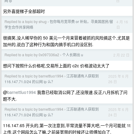
日
网 ip
另外喜提梯子全部超时
Replied to a topic by shug
包你每月宽带费 or 补贴，寻美国居民/留
4 月 16
›
日
学生合作共享网络
很搞笑,没人稀罕你的 50 美元一个月来冒着被抓的风险搞这个,尤其是
加州的,说白了这种行为和国内搞手机口的没区别.
Replied to a topic by 0x097336a2
个人长期出 u
2 月 22 日
›
想问下按照什么价格呢,交易所上面的 c2c 价格波动太大了
Replied to a topic by barnettluo1994
江苏联通有人获取到
2025 年 6 月
›
26 日
116.147.71.0/24 的公网 ip 么？
@
barnettluo1994
我靠已经取消公网了,还没限速.反正八月拆机了问
题不大.
Replied to a topic by barnettluo1994
江苏联通有人获取到
2025 年 6 月
›
24 日
116.147.71.0/24 的公网 ip 么？
116.147.65 开头的,第一次注意到,平常流量不算大吧,一个月可能就 1t
上传,这个网段怎么了嘛,之前装宽带的时候还让师傅加白了.