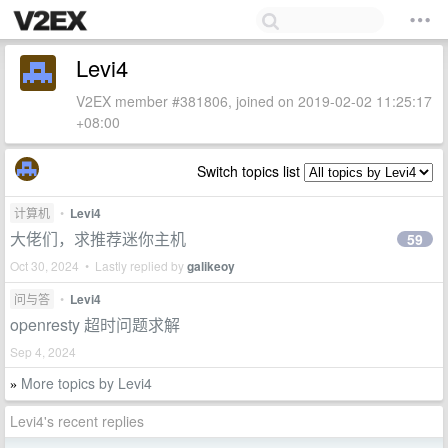
Levi4
V2EX member #381806, joined on 2019-02-02 11:25:17
+08:00
Switch topics list
计算机
•
Levi4
大佬们，求推荐迷你主机
59
Oct 30, 2024 • Lastly replied by
galikeoy
问与答
•
Levi4
openresty 超时问题求解
Sep 4, 2024
More topics by Levi4
»
Levi4's recent replies