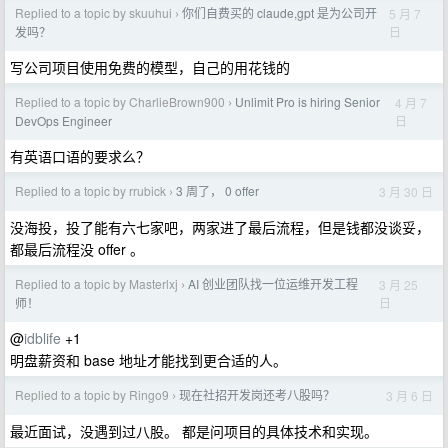
Replied to a topic by skuuhui
你们自费买的 claude,gpt 是为公司开
5 月 7
›
日
发吗？
写公司项目使用免费的模型，自己的用花钱的
Replied to a topic by CharlieBrown900
Unlimit Pro is hiring Senior
4 月 7
›
日
DevOps Engineer
有英语口语的要求么？
Replied to a topic by rrubick
3 周了， 0 offer
3 月 30 日
›
没海投，投了能有六七家吧，两家进了最后流程，但是钱都没谈妥，
都最后流程没 offer 。
Replied to a topic by Masterlxj
AI 创业团队找一位运维开发工程
3 月 25
›
日
师！
@
idblife
+1
明盘薪资和 base 地址才能找到更合适的人。
Replied to a topic by Ringo9
现在社招开发岗还考八股吗？
3 月 6 日
›
最近面试，没遇到过八股。 都是问项目的具体技术和实现。