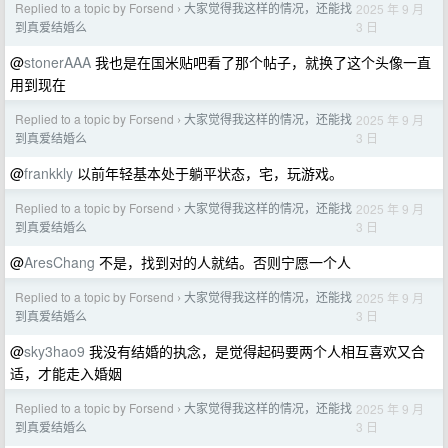
Replied to a topic by Forsend
大家觉得我这样的情况，还能找
2025 年 9 月
›
3 日
到真爱结婚么
@
stonerAAA
我也是在国米贴吧看了那个帖子，就换了这个头像一直
用到现在
Replied to a topic by Forsend
大家觉得我这样的情况，还能找
2025 年 9 月
›
3 日
到真爱结婚么
@
frankkly
以前年轻基本处于躺平状态，宅，玩游戏。
Replied to a topic by Forsend
大家觉得我这样的情况，还能找
2025 年 9 月
›
3 日
到真爱结婚么
@
AresChang
不是，找到对的人就结。否则宁愿一个人
Replied to a topic by Forsend
大家觉得我这样的情况，还能找
2025 年 9 月
›
3 日
到真爱结婚么
@
sky3hao9
我没有结婚的执念，是觉得起码要两个人相互喜欢又合
适，才能走入婚姻
Replied to a topic by Forsend
大家觉得我这样的情况，还能找
2025 年 9 月
›
3 日
到真爱结婚么