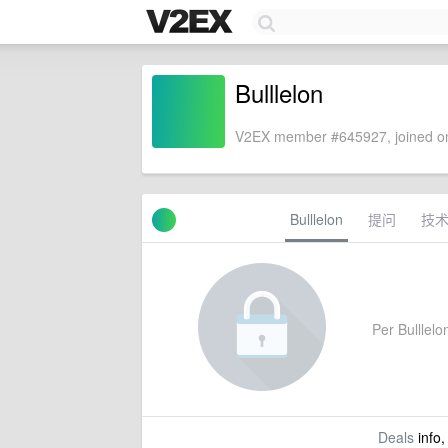
Bulllelon
V2EX member #645927, joined on
Bulllelon
提问
技
Per Bulllelon
Deals
info,