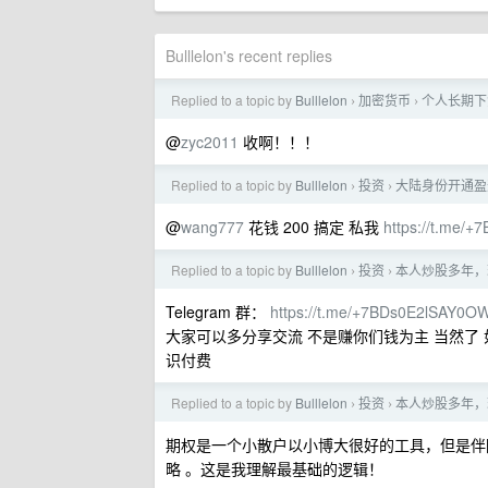
Bulllelon's recent replies
Replied to a topic by
Bulllelon
加密货币
个人长期下
›
›
@
zyc2011
收啊！！！
Replied to a topic by
Bulllelon
投资
大陆身份开通盈
›
›
@
wang777
花钱 200 搞定 私我
https://t.me
Replied to a topic by
Bulllelon
投资
本人炒股多年，
›
›
Telegram 群：
https://t.me/+7BDs0E2lSAY0O
大家可以多分享交流 不是赚你们钱为主 当然了
识付费
Replied to a topic by
Bulllelon
投资
本人炒股多年，
›
›
期权是一个小散户以小博大很好的工具，但是伴
略 。这是我理解最基础的逻辑！