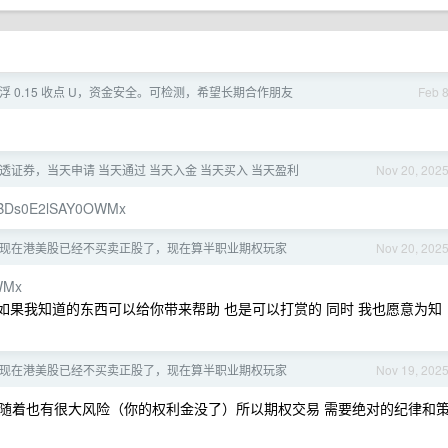
浮 0.15 收点 U，资金安全。可检测，希望长期合作朋友
Feb 
透证券，当天申请 当天通过 当天入金 当天买入 当天盈利
Nov 20, 202
/+7BDs0E2lSAY0OWMx
现在港美股已经不买卖正股了，现在算半职业期权玩家
Nov 20, 202
WMx
 如果我知道的东西可以给你带来帮助 也是可以打赏的 同时 我也愿意为知
现在港美股已经不买卖正股了，现在算半职业期权玩家
Nov 19, 202
随着也有很大风险（你的权利金没了）所以期权交易 需要绝对的纪律和