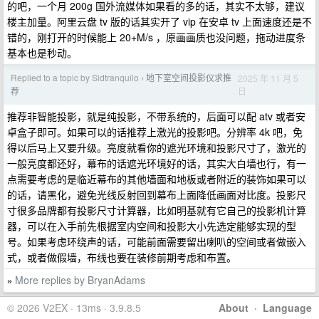
的吧，一个月 200g 国外流媒体如果看的多的话，其实不太够，建议
楼主加量。阿里云盘 tv 版的话其实开了 vip 在安卓 tv 上面速度还是不
错的，刚打开的时候能上 20+M/s ，原画画质也没问题，拖动进度条
基本也是秒动。
Replied to a topic by Sidtranquilo
地下室空间投影仪求推
2025 年 11 月 5
›
日
荐
推荐非智能投影，就是纯投影，不带系统的，后面可以配 atv 或者安
卓盒子即可。如果可以的话推荐上激光的投影吧。分辨率 4k 吧，免
得以后马上又要升级。亮度就看你的遮光环境和投影尺寸了，激光的
一般亮度都还好，幕布的话遮光环境好的话，其实大白墙也行，有一
点需要考虑的是临近幕布的其他墙面和地板或者附近的装饰如果可以
的话，请黑化，避免光线反射回到幕布上面降低画面对比度。投影尺
寸很多品牌都有投影尺寸计算器，比如明基就有它自己的投影机计算
器，可以在入手前先根据室内空间和投影大小先选定能够实现的型
号。如果考虑环绕声的话，可能前面需要留出喇叭的空间或者做嵌入
式，或者做假墙，布线也要在装修前期考虑和布置。
More replies by BryanAdams
»
© 2026 V2EX · 13ms · 3.9.8.5
About
·
Language