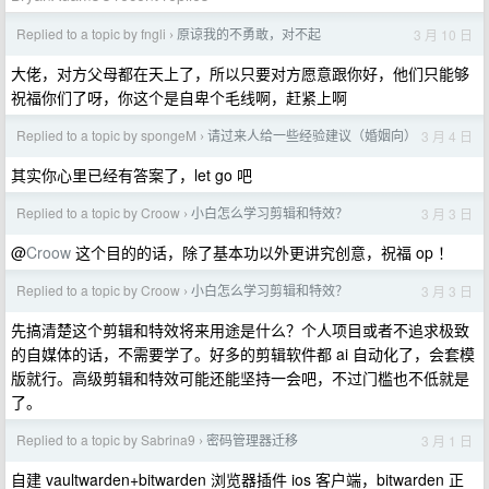
Replied to a topic by fngli
原谅我的不勇敢，对不起
3 月 10 日
›
大佬，对方父母都在天上了，所以只要对方愿意跟你好，他们只能够
祝福你们了呀，你这个是自卑个毛线啊，赶紧上啊
Replied to a topic by spongeM
请过来人给一些经验建议（婚姻向）
3 月 4 日
›
其实你心里已经有答案了，let go 吧
Replied to a topic by Croow
小白怎么学习剪辑和特效？
3 月 3 日
›
@
Croow
这个目的的话，除了基本功以外更讲究创意，祝福 op ！
Replied to a topic by Croow
小白怎么学习剪辑和特效？
3 月 3 日
›
先搞清楚这个剪辑和特效将来用途是什么？个人项目或者不追求极致
的自媒体的话，不需要学了。好多的剪辑软件都 ai 自动化了，会套模
版就行。高级剪辑和特效可能还能坚持一会吧，不过门槛也不低就是
了。
Replied to a topic by Sabrina9
密码管理器迁移
3 月 1 日
›
自建 vaultwarden+bitwarden 浏览器插件 ios 客户端，bitwarden 正