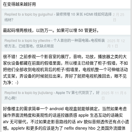
在变得越来越好用
Replied to a topic by guiguihui
装修预埋 10 米长 HDMI 线如何选择
2 月 25
›
日
线材？
最起码埋两根线，以防万一。如果可以埋 50 管更好。
Replied to a topic by yitwotre
个人首创的一种弱电箱+电视柜装
2025 年 12
›
月 1 日
修方法，已经落地，优缺点明显
很不错！之前参观一个影音室的展厅，音响，功放，播放器之类的大
家伙设备都藏在前面的假墙里面，所以楼主已经做了柜子/假墙，不如
把他们全部收到电视机背后的柜子/假墙里，电视机整一个可伸缩活动
式支架，弄设备的时候就拉出来，弄好了就把电视机推回去，眼不见
为净：-）
Replied to a topic by jiujiutang
Apple TV 第七代到货了，好
2025 年 11 月 6
›
日
开心啊！
好像楼主的需求简单一个 android 电视盒就能够搞定，当然如果考虑
操作界面流畅度和美观性的话遥控器质感 apple 生态互动的话确实
atv 无可替代，不过如果走影音路线的话 atv 貌似音频透传还有点小遗
憾。appletv 和更多的应该是为了 neflix disney hbo 之类国外流媒体