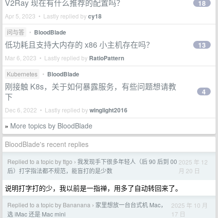
V2Ray 现在有什么推荐的配置吗？
18
Apr 5, 2023 • Lastly replied by
cy18
问与答
•
BloodBlade
低功耗且支持大内存的 x86 小主机存在吗？
13
Mar 6, 2023 • Lastly replied by
RatioPattern
Kubernetes
•
BloodBlade
刚接触 K8s，关于如何暴露服务，有些问题想请教
4
下
Dec 6, 2022 • Lastly replied by
winglight2016
More topics by BloodBlade
»
BloodBlade's recent replies
Replied to a topic by ttgo
我发现手下很多年轻人（后 90 后到 00
2025 年 12
›
月 20 日
后）打字指法都不规范，能盲打的是少数
说明打字打的少，我以前是一指禅，用多了自动转回来了。
Replied to a topic by Bananana
家里想放一台台式机 Mac，
2025 年 10 月
›
17 日
选 iMac 还是 Mac mini