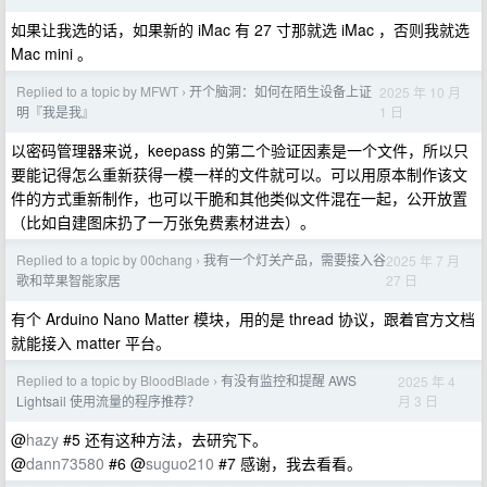
如果让我选的话，如果新的 iMac 有 27 寸那就选 iMac ，否则我就选
Mac mini 。
Replied to a topic by MFWT
开个脑洞：如何在陌生设备上证
2025 年 10 月
›
1 日
明『我是我』
以密码管理器来说，keepass 的第二个验证因素是一个文件，所以只
要能记得怎么重新获得一模一样的文件就可以。可以用原本制作该文
件的方式重新制作，也可以干脆和其他类似文件混在一起，公开放置
（比如自建图床扔了一万张免费素材进去）。
Replied to a topic by 00chang
我有一个灯关产品，需要接入谷
2025 年 7 月
›
27 日
歌和苹果智能家居
有个 Arduino Nano Matter 模块，用的是 thread 协议，跟着官方文档
就能接入 matter 平台。
Replied to a topic by BloodBlade
有没有监控和提醒 AWS
2025 年 4
›
月 3 日
Lightsail 使用流量的程序推荐？
@
hazy
#5 还有这种方法，去研究下。
@
dann73580
#6 @
suguo210
#7 感谢，我去看看。