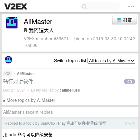
AliMaster
打赏
叫我阿狸大人
V2EX member #396711, joined on 2019-03-30 10:02:42
+08:00
Switch topics list
iOS
•
AliMaster
骑行对讲软件
23
Dec 21, 2021 • Lastly replied by
callmeliusir
More topics by AliMaster
»
AliMaster's recent replies
Replied to a topic by SamClip
Play 商店可以直接“降级”更新
6 天前
›
用 adb 命令可以降级安装