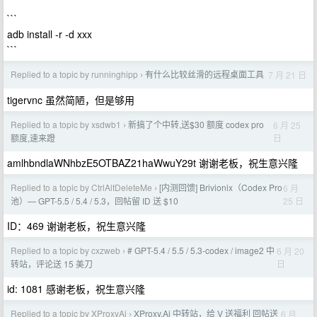
```
adb install -r -d xxx
```
Replied to a topic by runninghipp
有什么比较丝滑的远程桌面工具
7 月 21 日
›
tigervnc 虽然简陋，但是够用
Replied to a topic by xsdwb1
新搞了个中转,送$30 额度 codex pro
6 月 25
›
日
额度,速来蹬
amlhbndlaWNhbzE5OTBAZ21haWwuY29t 谢谢老板，祝生意兴隆
Replied to a topic by CtrlAltDeleteMe
[内测回馈] Brivionix（Codex Pro
6 月
›
25 日
池）— GPT-5.5 / 5.4 / 5.3，回帖留 ID 送 $10
ID：469 谢谢老板，祝生意兴隆
Replied to a topic by cxzweb
# GPT-5.4 / 5.5 / 5.3-codex / image2 中
6 月 20
›
日
转站，评论送 15 美刀
id: 1081 感谢老板，祝生意兴隆
Replied to a topic by XProxyAi
XProxy.Ai 中转站，给 V 送福利 回帖送
6 月
›