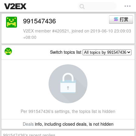
991547436
打赏
V2EX member #420521, joined on 2019-06-10 23:09:03
+08:00
Switch topics list
Per 991547436's settings, the topics list is hidden
Deals
info, including closed deals, is not hidden
991547436's recent replies