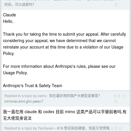
日
封后，可以退款吗？
Claude
Hello,
Thank you for taking the time to submit your appeal. After carefully
considering your appeal, we have determined that we cannot
reinstate your account at this time due to a violation of our Usage
Policy.
For more information about Anthropic's rules, please see our
Usage Policy.
Anthropic's Trust & Safety Team
Replied to a topic by zains
现在最好用的国产大模型是哪家？
6 月 11
›
日
minimax,kimi,glm,qwen？
我一直在用 claude 和 codex 目前 mimo 这类产品可以平替前者吗,有
无大佬现身说法
Replied to a topic by YanSeven
618 想买固态硬盘，但是又觉得冤
6 月 10
›