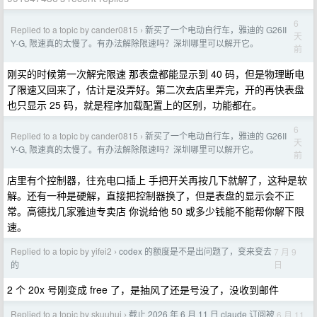
6
Replied to a topic by cander0815
新买了一个电动自行车，雅迪的 G26II
›
天
Y-G, 限速真的太慢了。有办法解除限速吗？深圳哪里可以解开它。
前
刚买的时候第一次解完限速 那表盘都能显示到 40 码，但是物理断电
了限速又回来了，估计是没弄好。第二次去店里弄完，开的再快表盘
也只显示 25 码，就是程序加载配置上的区别，功能都在。
6
Replied to a topic by cander0815
新买了一个电动自行车，雅迪的 G26II
›
天
Y-G, 限速真的太慢了。有办法解除限速吗？深圳哪里可以解开它。
前
店里有个控制器，往充电口插上 手把开关再按几下就解了，这种是软
解。还有一种是硬解，直接把控制器换了，但是表盘的显示会不正
常。高德找几家雅迪专卖店 你说给他 50 或多少钱能不能帮你解下限
速。
Replied to a topic by yifei2
codex 的额度是不是出问题了，变来变去
7 月 9
›
日
的
2 个 20x 号刚变成 free 了，是抽风了还是号没了，没收到邮件
Replied to a topic by skuuhui
截止 2026 年 6 月 11 日 claude 订阅被
6 月 11
›