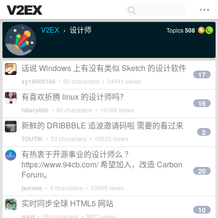
V2EX
设计师
Topics
508
›
话说 Windows 上有没有类似 Sketch 的设计软件
17
xy19009188
• 95 characters • 24041 views
有喜欢折腾 linux 的设计师吗？
16
hillary666
• 60 characters • 10166 views
新鲜的 DRIBBBLE 追波邀请码啦 需要的看过来
2
TOUTIK
• 53 characters • 10035 views
有热衷于开源事业的设计师么 ？
https://www.94cb.com/ 希望加入，改造 Carbon
20
Forum。
janrone
• 0 characters • 10609 views
实时同步全球 HTML5 网站
10
pixid
• 58 characters • 9832 views