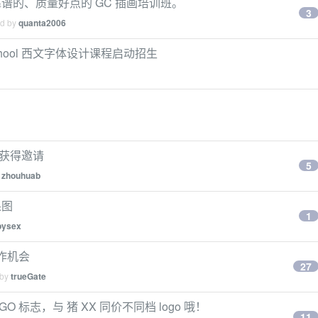
谱的、质量好点的 GC 插画培训班。
3
ed by
quanta2006
hool 西文字体设计课程启动招生
没能获得邀请
5
y
zhouhuab
果图
1
pysex
作机会
27
 by
trueGate
O 标志，与 猪 XX 同价不同档 logo 哦！
11