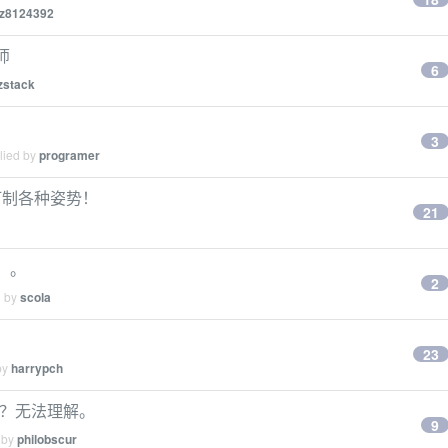
z8124392
师
6
zstack
3
lied by
programer
订制各种姿势！
21
。。
2
d by
scola
23
by
harrypch
这样？无法理解。
9
 by
philobscur