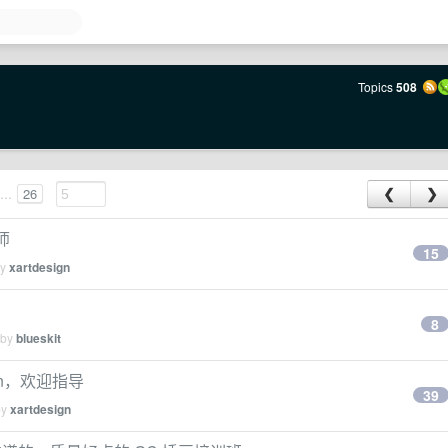
Topics
508
...
26
❮
❯
师
15
by
xartdesign
8
 by
blueskit
n，欢迎指导
39
by
xartdesign