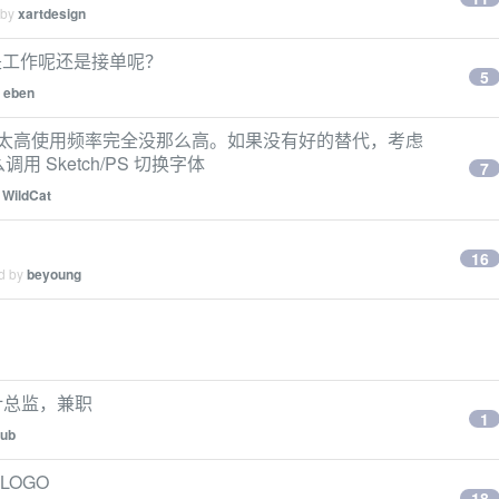
 by
xartdesign
是工作呢还是接单呢？
5
y
eben
吗？价格太高使用频率完全没那么高。如果没有好的替代，考虑
调用 Sketch/PS 切换字体
7
y
WildCat
16
ed by
beyoung
计总监，兼职
1
sub
LOGO
18