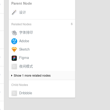
Parent Node
6
Related Nodes
Show 1 more related nodes
Child Nodes