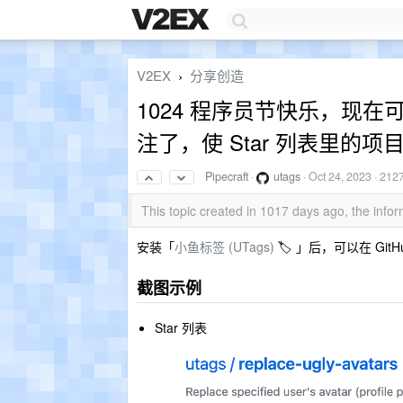
V2EX
分享创造
›
1024 程序员节快乐，现在可以
注了，使 Star 列表里的
Pipecraft
·
utags
·
Oct 24, 2023
· 212
This topic created in 1017 days ago, the inf
安装「
小鱼标签 (UTags)
🏷️ 」后，可以在 Gi
截图示例
Star 列表