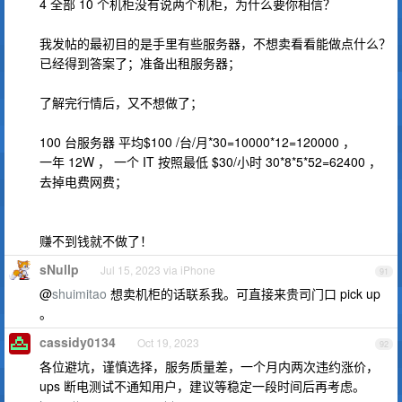
4 全部 10 个机柜没有说两个机柜，为什么要你相信？
我发帖的最初目的是手里有些服务器，不想卖看看能做点什么？
已经得到答案了；准备出租服务器；
了解完行情后，又不想做了；
100 台服务器 平均$100 /台/月*30=10000*12=120000 ，
一年 12W ， 一个 IT 按照最低 $30/小时 30*8*5*52=62400 ，
去掉电费网费；
赚不到钱就不做了！
sNullp
Jul 15, 2023 via iPhone
91
@
shuimitao
想卖机柜的话联系我。可直接来贵司门口 pick up
。
cassidy0134
Oct 19, 2023
92
各位避坑，谨慎选择，服务质量差，一个月内两次违约涨价，
ups 断电测试不通知用户，建议等稳定一段时间后再考虑。