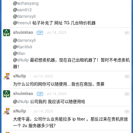
@
wzhaoyang
@
samli12
@
darrenxyli
@
freenull
帖子补充了 网址 TG 几台特价机器
shuimitao
Jul 14, 2023
OP
81
@
darrenxyli
@
KanVivii
@
tifan
@
sNullp
最初想卖机器，现在自己出租机器了！暂时不考虑卖机
器！
sNullp
Jul 14, 2023
82
为什么公司的网你可以随便用…我也在南加，羡慕
shuimitao
Jul 14, 2023
OP
83
@
sNullp
公司我的 我应该可以随便用哈
sNullp
Jul 14, 2023
84
大佬牛逼，公司什么业务能拉多 ip fiber 。那反过来在贵机房放
一个 2u 服务器多少钱？