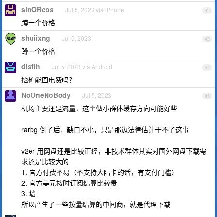
sinORcos
Jul 5, 2023 via iPhone
42
蹲一个价格
shuiixng
Jul 5, 2023
43
蹲一个价格
dlsflh
Jul 5, 2023 via Android
44
挖矿能回电费吗？
NoOneNoBody
Jul 5, 2023
45
机场主要还是流量，这个做小群体缓存方向可能好些
rarbg 倒了后，缺口不小，只是那边法律估计干不了这事
v2er 用网盘还是比较正经，非技术群体其实对国外网盘下载需
求还是比较大的
1. 官方付费不易（不支持大陆卡的话，有支付门槛）
2. 官方美元按时订阅结算比较贵
3. 墙
所以产生了一些按量结算的中间商，就是代理下载