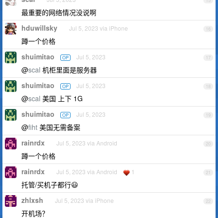
15
最重要的网络情况没说啊
hduwillsky
Jul 5, 2023 via iPhone
16
蹲一个价格
shuimitao
Jul 5, 2023
OP
17
@
scal
机柜里面是服务器
shuimitao
Jul 5, 2023
OP
18
@
scal
美国 上下 1G
shuimitao
Jul 5, 2023
OP
19
@
fiht
美国无需备案
rainrdx
Jul 5, 2023 via Android
20
蹲一个价格
rainrdx
Jul 5, 2023 via Android
1
21
托管/买机子都行😃
zhlxsh
Jul 5, 2023 via iPhone
22
开机场？