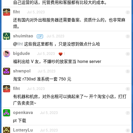
自己运营的话，托管费用和客服都有比较大的成本。
fiht
Jul 5, 2023
2
还有国内对外出租服务器还需要备案、资质什么的，也非常麻
烦。
shuimitao
Jul 5, 2023
OP
3
@
fiht
这些我这里都有 ，只是没想到做点什么哈
bigdude
Jul 5, 2023
1
4
福利出给 V 友，不嫌吵的放家里当 home server
shwnpol
Jul 5, 2023
5
淘宝 r730xd 准系统一套 750 元
fiht
Jul 5, 2023
6
有机器和机房，对外出租可以搞起来了～ 开个淘宝小店，打打
广告卖卖货~
openkava
Jul 5, 2023
7
pt 下载
LotteryLu
Jul 5, 2023
8