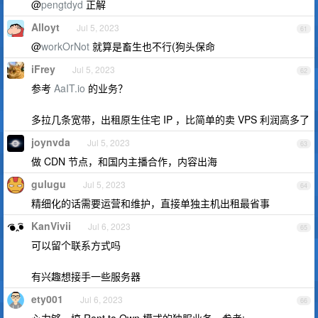
@
pengtdyd
正解
Alloyt
Jul 5, 2023
61
@
workOrNot
就算是畜生也不行(狗头保命
iFrey
Jul 5, 2023
62
参考
AaIT.io
的业务？
多拉几条宽带，出租原生住宅 IP ，比简单的卖 VPS 利润高多了
joynvda
Jul 5, 2023
63
做 CDN 节点，和国内主播合作，内容出海
gulugu
Jul 5, 2023
64
精细化的话需要运营和维护，直接单独主机出租最省事
KanVivii
Jul 6, 2023
65
可以留个联系方式吗
有兴趣想接手一些服务器
ety001
Jul 6, 2023
66