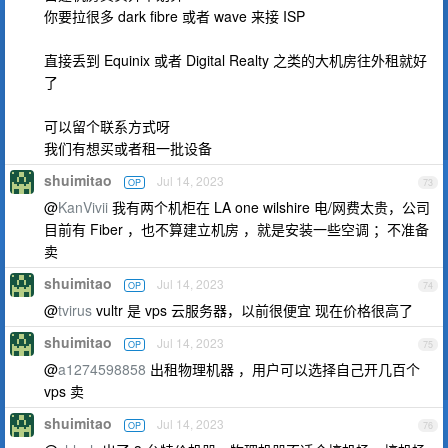
你要拉很多 dark fibre 或者 wave 来接 ISP
直接丢到 Equinix 或者 Digital Realty 之类的大机房往外租就好
了
可以留个联系方式呀
我们有想买或者租一批设备
shuimitao
Jul 14, 2023
OP
73
@
KanVivii
我有两个机柜在 LA one wilshire 电/网费太贵，公司
目前有 Fiber ，也不算建立机房 ，就是安装一些空调 ；不准备
卖
shuimitao
Jul 14, 2023
OP
74
@
tvirus
vultr 是 vps 云服务器，以前很便宜 现在价格很高了
shuimitao
Jul 14, 2023
OP
75
@
a1274598858
出租物理机器 ，用户可以选择自己开几百个
vps 卖
shuimitao
Jul 14, 2023
OP
76