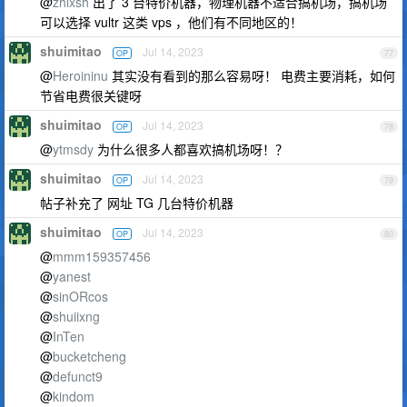
@
zhlxsh
出了 3 台特价机器，物理机器不适合搞机场，搞机场
可以选择 vultr 这类 vps ，他们有不同地区的！
shuimitao
Jul 14, 2023
OP
77
@
Heroininu
其实没有看到的那么容易呀！ 电费主要消耗，如何
节省电费很关键呀
shuimitao
Jul 14, 2023
OP
78
@
ytmsdy
为什么很多人都喜欢搞机场呀！？
shuimitao
Jul 14, 2023
OP
79
帖子补充了 网址 TG 几台特价机器
shuimitao
Jul 14, 2023
OP
80
@
mmm159357456
@
yanest
@
sinORcos
@
shuiixng
@
InTen
@
bucketcheng
@
defunct9
@
kindom