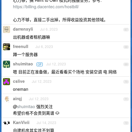
心力够，搞 Rent to Own 模式的独服业务，参考:
https://billing.dacentec.com/hostbill/
心力不够，直接二手出掉，所得收益投资其他领域。
darrenxyli
Jul 6, 2023
67
出机器或者租机器嘛
freenull
Jul 6, 2023
68
蹲一个服务器
shuimitao
Jul 12, 2023
OP
69
嗯 目前正在准备做，最近看看买个场地 安装空调 电 网络
cslive
Jul 12, 2023
70
oneman
airqj
Jul 12, 2023
71
@
shuimitao
强烈关注
希望价格不会贵到离谱 🐶
KanVivii
Jul 14, 2023
72
自建机房其实并不划算