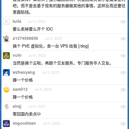
吧，而不是去基于现有的服务器做其他的事情，这样反而还要往
里面贴钱。
lutla
Jul 5, 2023
54
要么卖掉要么开个 IDC
a1274598858
Jul 5, 2023
55
搞个 PVE 虚拟化，卖一台 VPS 给我 [/dog]
vultr
Jul 5, 2023
56
当然是搞个云啦，再跑个交友服务，专门服务华人交友。
wzhaoyang
Jul 5, 2023
57
蹲一个价格
samli12
Jul 5, 2023
58
蹲一个价格
airqj
Jul 5, 2023
59
寄回国内卖点🐶
imgoodman
Jul 5, 2023
60