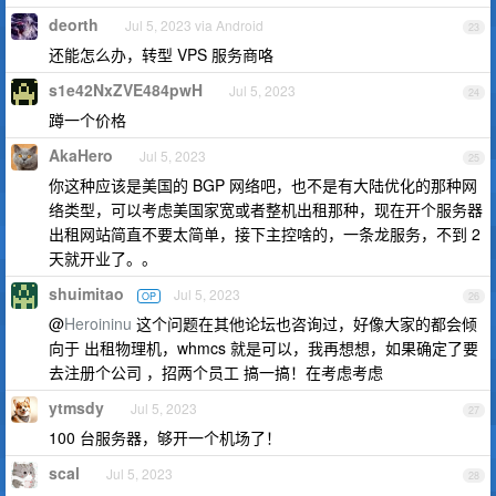
deorth
Jul 5, 2023 via Android
23
还能怎么办，转型 VPS 服务商咯
s1e42NxZVE484pwH
Jul 5, 2023
24
蹲一个价格
AkaHero
Jul 5, 2023
25
你这种应该是美国的 BGP 网络吧，也不是有大陆优化的那种网
络类型，可以考虑美国家宽或者整机出租那种，现在开个服务器
出租网站简直不要太简单，接下主控啥的，一条龙服务，不到 2
天就开业了。。
shuimitao
Jul 5, 2023
OP
26
@
Heroininu
这个问题在其他论坛也咨询过，好像大家的都会倾
向于 出租物理机，whmcs 就是可以，我再想想，如果确定了要
去注册个公司 ，招两个员工 搞一搞！在考虑考虑
ytmsdy
Jul 5, 2023
27
100 台服务器，够开一个机场了！
scal
Jul 5, 2023
28