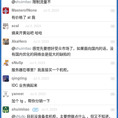
@
shuimitao
限制流量不
MasterofNone
Jul 5, 2023
29
有价格了 at 我
scal
Jul 5, 2023
30
搞来开黄站吧 哈哈
AkaHero
Jul 5, 2023
31
@
shuimitao
感觉先要想好受众市场了，如果面向国内的话，没
有国内优化的网络会是挺大的缺陷的
sNullp
Jul 5, 2023
32
服务器在哪里？我直接买一个机柜。
qingting
Jul 5, 2023
33
IDC 业务搞起来
yanest
Jul 5, 2023
34
加个 tg ，帮你分销一下
shuimitao
Jul 5, 2023
OP
35
@
sNullp
目前没准备卖机柜，主要想做点什么 ，但又不知道，