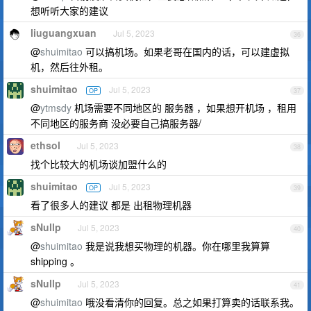
想听听大家的建议
liuguangxuan
Jul 5, 2023
36
@
shuimitao
可以搞机场。如果老哥在国内的话，可以建虚拟
机，然后往外租。
shuimitao
Jul 5, 2023
OP
37
@
ytmsdy
机场需要不同地区的 服务器 ，如果想开机场 ，租用
不同地区的服务商 没必要自己搞服务器/
ethsol
Jul 5, 2023
38
找个比较大的机场谈加盟什么的
shuimitao
Jul 5, 2023
OP
39
看了很多人的建议 都是 出租物理机器
sNullp
Jul 5, 2023
40
@
shuimitao
我是说我想买物理的机器。你在哪里我算算
shipping 。
sNullp
Jul 5, 2023
41
@
shuimitao
哦没看清你的回复。总之如果打算卖的话联系我。