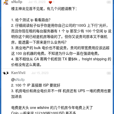
sNullp
Jul 15, 2023
1
85
楼主神龙见首不见尾，有几个问题请教下：
1. 给个测试 ip 看看路由？
2. 仔细阅读帖子似乎你是用你自己公司的“100G 上下行”光纤，
而且你现在租的每台服务器有 1 个 ip 那至少有 100 个空闲 ip 说
明你这个网已经是机房等级的了。但你又说贵司原本又不做机
房，能透露一下原来是什么业务吗？
3. 商业地产的 bulk 电价也不能说贵，贵司的带宽费用应该远超
这 100 台机器的电费。不知道为什么你一直在强调电费。
4. 我不相信从 CA 寄两个机柜到 TX 要$8k ，freight shipping 的
价格没有这么离谱。
KanVivii
Jul 15, 2023
86
@
sNullp
2. 100 个 IP 直接跟 ISP 要就好
3. 机房电价和商业电价并不一样 机房还有 UPS 一堆的费用也要
加进去
电费是大头 one wilshire 的几个机房今年电费上天了
Colo 一般来说 1U/100W/100USD 差不多