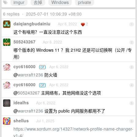
imgur
去掉
Windows
private
6 replies
•
2025-07-01 10:06:39 +08:00
daiqiangbudainiu
Apr 6, 2022
2
1
这个有啥用？一直没注意过这个东西
505243267
Apr 6, 2022
2
哪个版本的 Windows 11 ？我 21H2 还是可以切换啊（公开 /专
用）
cyc616000
Apr 6, 2022
OP
3
@
warcraft1236
防火墙
cyc616000
Apr 6, 2022
OP
4
@
505243267
主网络有，其他网络没这个选项
idealhs
Apr 6, 2022
5
@
warcraft1236
设置为 public 内网服务都用不了
shellus
Jul 1, 2025
6
https://www.sordum.org/14327/network-profile-name-changer-
v1-4/