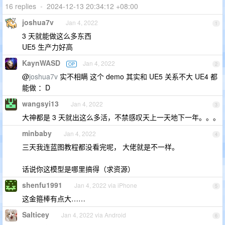
16 replies
•
2024-12-13 20:34:12 +08:00
joshua7v
Jan 4, 2022
1
3 天就能做这么多东西
UE5 生产力好高
KaynWASD
Jan 4, 2022
OP
2
@
joshua7v
实不相瞒 这个 demo 其实和 UE5 关系不大 UE4 都
能做 ：D
wangsyi13
Jan 4, 2022
3
大神都是 3 天就出这么多活，不禁感叹天上一天地下一年。。。
minbaby
Jan 4, 2022
4
三天我连蓝图教程都没看完呢， 大佬就是不一样。
话说你这模型是哪里搞得（求资源）
shenfu1991
Jan 4, 2022 via iPhone
5
这金箍棒有点大……
Salticey
Jan 4, 2022 via Android
6