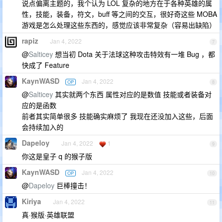
说点偏离主题的，我个认为 LOL 复杂的地方在于各种英雄的属
性，技能，装备，符文，buff 等之间的交互，很好奇这些 MOBA
游戏是怎么处理这些东西的，感觉应该非常复杂（容易出缺陷）
rapiz
Jan 4, 2022
7
@
Salticey
想当初 Dota 关于法球这种攻击特效有一堆 Bug ，都
快成了 Feature
KaynWASD
Jan 4, 2022
OP
8
@
Salticey
其实就两个东西 属性对应的是数值 技能或者装备对
应的是函数
前者其实简单很多 技能确实麻烦了 我现在还没加入这些，后面
会持续加入的
Dapeloy
Jan 4, 2022
1
9
你这是皇子 q 的猴子版
KaynWASD
Jan 4, 2022
OP
10
@
Dapeloy
巨棒撞击！
Kiriya
Jan 4, 2022
11
真·猴版·英雄联盟