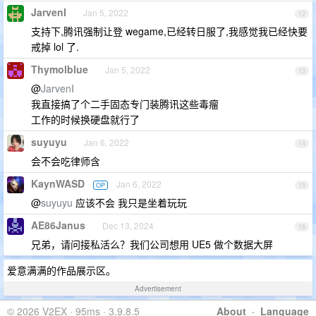
JarvenI
Jan 5, 2022
12
支持下,腾讯强制让登 wegame,已经转日服了,我感觉我已经快要
戒掉 lol 了.
Thymolblue
Jan 5, 2022
13
@
JarvenI
我直接搞了个二手固态专门装腾讯这些毒瘤
工作的时候换硬盘就行了
suyuyu
Jan 6, 2022
14
会不会吃律师含
KaynWASD
Jan 6, 2022
OP
15
@
suyuyu
应该不会 我只是坐着玩玩
AE86Janus
Dec 13, 2024
16
兄弟，请问接私活么？我们公司想用 UE5 做个数据大屏
爱意满满的作品展示区。
Advertisement
© 2026 V2EX · 95ms · 3.9.8.5
About
·
Language