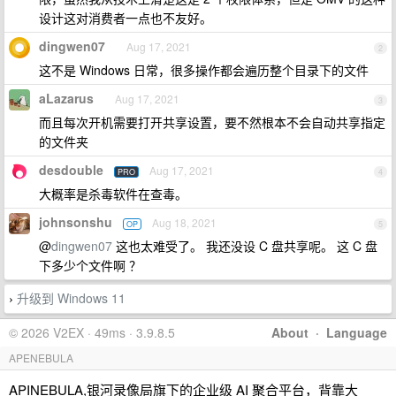
设计这对消费者一点也不友好。
dingwen07
Aug 17, 2021
2
这不是 Windows 日常，很多操作都会遍历整个目录下的文件
aLazarus
Aug 17, 2021
3
而且每次开机需要打开共享设置，要不然根本不会自动共享指定
的文件夹
desdouble
Aug 17, 2021
PRO
4
大概率是杀毒软件在查毒。
johnsonshu
Aug 18, 2021
OP
5
@
dingwen07
这也太难受了。 我还没设 C 盘共享呢。 这 C 盘
下多少个文件啊 ？
升级到 Windows 11
›
© 2026 V2EX · 49ms · 3.9.8.5
About
·
Language
APENEBULA
APINEBULA,银河录像局旗下的企业级 AI 聚合平台，背靠大