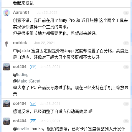
看起来很乱
Aaron01
Jan 22, 2021
26
创意不错，我目前在用 infinity Pro 和 近日热榜 这个两个工具来
实现像你这样一个工具的需求。
但是很多细节地方都需要优化，希望越来越好。
rodrick
Jan 22, 2021
27
中间.side 宽度固定但是外框#app 宽度却设置了百分比，高度还
是自适应，好像对于超大屏小屏竖屏都不太友好
cof404
Jan 23, 2021
OP
28
@
tuding
@
MakeItGreat
😅大意了 PC 产品没考虑过手机，现在已经支持在手机上缩放显
示
cof404
Jan 23, 2021
OP
29
感谢反馈，已经调整了自适应和动画效果 🌈
cof404
Jan 23, 2021
OP
30
@
devilte
thanks，很好的想法，已将卡片宽度调整列入开发计