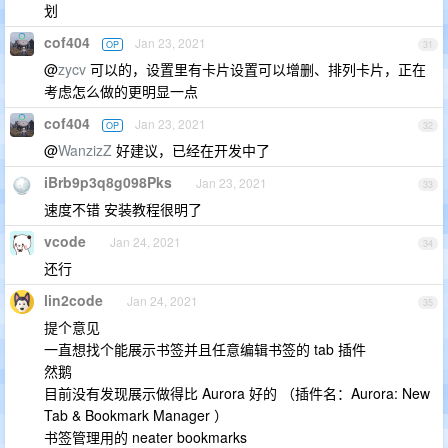
划
cof404
Jan 23, 2021
OP
31
@
zycv
可以的，设置里有卡片设置可以增删、排列卡片，正在
考虑怎么做的更明显一点
cof404
Jan 23, 2021
OP
32
@
WanzizZ
好建议，已经在开发中了
iBrb9p3q8g098Pks
Jan 23, 2021
33
速度不错 安装教程很明了
vcode
Jan 24, 2021
34
还行
lin2code
Jan 24, 2021
35
提个意见
一直想找个能展示书签并且任意编辑书签的 tab 插件
然鹅
目前没有发现展示做得比 Aurora 好的 （插件名：Aurora: New
Tab & Bookmark Manager ）
书签管理用的 neater bookmarks