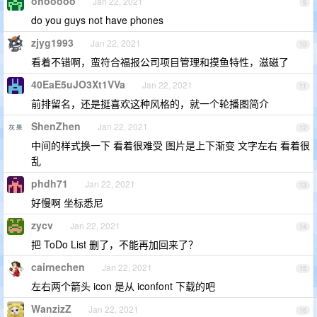
ohooooo
Jan 22, 2021
9
do you guys not have phones
zjyg1993
Jan 22, 2021
10
看着不错啊，蛮符合福报公司项目管理和摸鱼特性，滋磁了
40EaE5uJO3Xt1VVa
Jan 22, 2021
11
前排留名，还是挺喜欢这种风格的，就一个轮播图简介
ShenZhen
Jan 22, 2021
12
中间的样式换一下 看着很难受 图片是上下渐变 文字左右 看着很
乱
phdh71
Jan 22, 2021
13
好慢啊 坐标悉尼
zycv
Jan 22, 2021
14
把 ToDo List 删了，不能再加回来了？
cairnechen
Jan 22, 2021
15
左右两个箭头 icon 是从 iconfont 下载的吧
WanzizZ
Jan 22, 2021
16