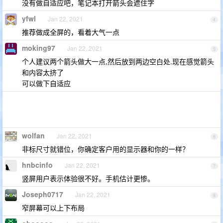
没有做自适应吧，笔记本打开箭头会遮住字
yfwl
Jan 22, 2021
4
推荐做成全屏的，看着大气一点
moking97
Jan 22, 2021
5
个人建议两个箭头做大一点,然后放到两边空白处.现在感觉箭头
和内容太挤了
可以做下自适应
wolfan
Jan 22, 2021
6
非标尺寸就错位，你确定客户用的显示器和你的一样？
hnbcinfo
Jan 22, 2021
7
竖屏用户表示体验很不好。手机估计更惨。
Joseph0717
Jan 22, 2021
8
窄屏幕可以上下布局