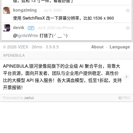
级，就和 13 寸一样，看着舒服了
kongziming
Jul 5, 2020
3
使用 SwitchResX 改一下屏幕分辨率，比如 1536 x 960
devtk
Jul 6, 2020 via iPhone
OP
4
@
IgniteWhite
打错了(╯﹏╰）
© 2026 V2EX · 26ms · 3.9.8.5
About
·
Language
APENEBULA
APINEBULA,银河录像局旗下的企业级 AI 聚合平台，背靠大
平台资源，面向开发者、团队与企业用户提供稳定、高性价
›
比的大模型 API 接入服务！各大满血模型，低至1折起，支持
开票报销！
Promoted by
zwhui
PRO