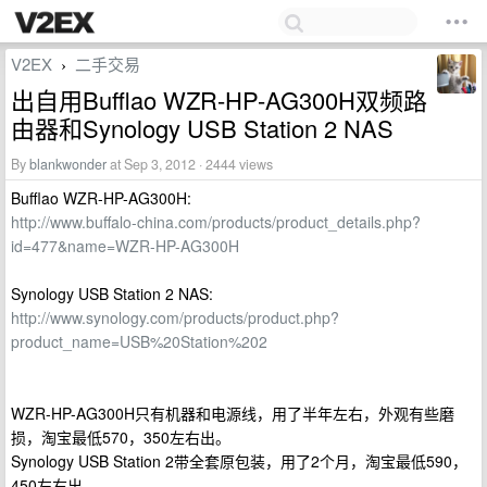
V2EX
二手交易
›
出自用Bufflao WZR-HP-AG300H双频路
由器和Synology USB Station 2 NAS
By
blankwonder
at Sep 3, 2012 · 2444 views
Bufflao WZR-HP-AG300H:
http://www.buffalo-china.com/products/product_details.php?
id=477&name=WZR-HP-AG300H
Synology USB Station 2 NAS:
http://www.synology.com/products/product.php?
product_name=USB%20Station%202
WZR-HP-AG300H只有机器和电源线，用了半年左右，外观有些磨
损，淘宝最低570，350左右出。
Synology USB Station 2带全套原包装，用了2个月，淘宝最低590，
450左右出。