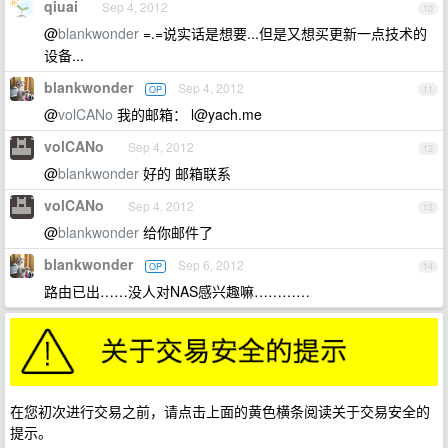
qiuai
Sep 4, 2012
10
@
blankwonder
=.=说实话是想要...但是又想买更新一点技术的
设备...
blankwonder
Sep 4, 2012
OP
11
@
volCANo
我的邮箱：
l@yach.me
volCANo
Sep 4, 2012
12
@
blankwonder
好的 邮箱联系
volCANo
Sep 4, 2012
13
@
blankwonder
给你邮件了
blankwonder
Sep 6, 2012
OP
14
路由已出……没人对NAS感兴趣嘛…………
在您初次进行交易之前，请点击上面的黄色横条阅读关于交易安全的
提示。