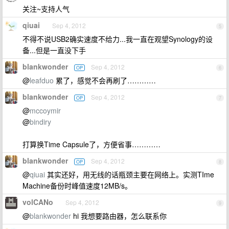
关注~支持人气
qiuai
Sep 4, 2012
5
不得不说USB2确实速度不给力...我一直在观望Synology的设
备...但是一直没下手
blankwonder
Sep 4, 2012
OP
6
@
leafduo
累了，感觉不会再刷了…………
blankwonder
Sep 4, 2012
OP
7
@
mccoymir
@
bindiry
打算换Time Capsule了，方便省事…………
blankwonder
Sep 4, 2012
OP
8
@
qiuai
其实还好，用无线的话瓶颈主要在网络上。实测TIme
Machine备份时峰值速度12MB/s。
volCANo
Sep 4, 2012
9
@
blankwonder
hi 我想要路由器，怎么联系你