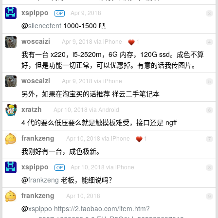
xspippo
Apr 9, 2018
OP
3
@
silencefent
1000-1500 吧
woscaizi
Apr 9, 2018 via iPhone
1
4
我有一台 x220，i5-2520m，6G 内存，120G ssd。成色不算
好，但是功能一切正常，可以优惠掉。有意的话我传图片。
woscaizi
Apr 9, 2018 via iPhone
5
另外，如果在淘宝买的话推荐 祥云二手笔记本
xratzh
Apr 10, 2018 via Android
6
4 代的要么低压要么就是触摸板难受，接口还是 ngff
frankzeng
Apr 10, 2018 via iPhone
1
7
我刚好有一台，成色极新。
xspippo
Apr 10, 2018 via iPhone
OP
8
@
frankzeng
老板，能细说吗？
frankzeng
Apr 10, 2018
9
@
xspippo
https://2.taobao.com/item.htm?