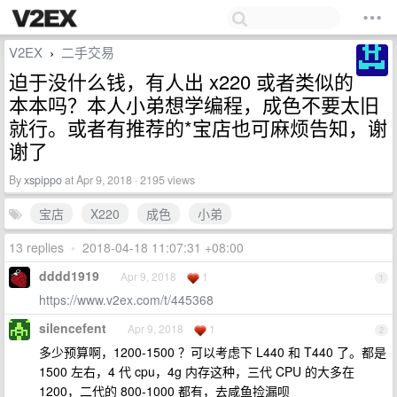
V2EX
二手交易
›
迫于没什么钱，有人出 x220 或者类似的
本本吗？本人小弟想学编程，成色不要太旧
就行。或者有推荐的*宝店也可麻烦告知，谢
谢了
By
xspippo
at Apr 9, 2018 · 2195 views
宝店
X220
成色
小弟
13 replies
•
2018-04-18 11:07:31 +08:00
dddd1919
Apr 9, 2018
1
1
https://www.v2ex.com/t/445368
silencefent
Apr 9, 2018
1
2
多少预算啊，1200-1500 ？可以考虑下 L440 和 T440 了。都是
1500 左右，4 代 cpu，4g 内存这种，三代 CPU 的大多在
1200，二代的 800-1000 都有，去咸鱼捡漏呗