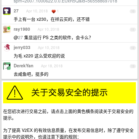
spm=2007.1000622.0.0.EUxR5Q&id=565588697018
27
Apr 10, 2018
1
10
手上有一台 x230，在祥云买的，还不错
ray1980
Apr 10, 2018
11
@
27
集显运行 PS 之类的软件，会卡么？
jerry033
Apr 10, 2018
12
为毛 x220 这么受欢迎的说
DerekYan
Apr 18, 2018
13
去咸鱼吧，挺多的
在您初次进行交易之前，请点击上面的黄色横条阅读关于交易安全的
提示。
为了提高 V2EX 的有效信息质量，在发布交易信息时，除了遵守安全
提示中的说明外，也请注意下面的规则：