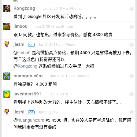
Kongzong
Jan 2, 2018 via iPhone
2
看到了 Google 社区开发者活动贴纸。。。。
limbo0
Jan 2, 2018 via iPhone
3
跟 lz 同款，也想出，过来参考价格，感觉 4800 略贵
jiezhi
Jan 2, 2018 via iPhone
OP
4
@
limbo0
是稍微抬高点价格，预期 4500 只是省得再被刀下去，
而且这成色自我觉得还可以
@
Kongzong
这贴纸参加过几次手里一大把
huangunic0rn
Jan 3, 2018 via Android
5
有独显嘛？ 4,000 粗嘛
lavender1991
Jan 3, 2018
6
看到楼上这种乱砍大刀的，楼主估计一天心情都不好了。。。
jiezhi
Jan 3, 2018
OP
7
@
huangunic0rn
#5 4500 吧，实在没人要再考虑降价，我再问
问我同事看有没有要的