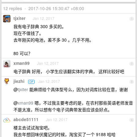
12 replies
•
2017-10-26 15:30:47 +08:00
tjxiter
Jan 12, 2017
1
我有电子辞典 300 多买的。
现在不值钱了。
去年刚买的电池，差不多 30 。几乎不用。
80 可以？
xman99
Jan 12, 2017
2
电子辞典 好用， 小学生应该翻实体的字典， 这样比较好吧
jiezhi
Jan 12, 2017
OP
3
@
tjxiter
能麻烦给个具体型号么，因为对词库比较在意，谢谢
@
xman99
嗯，不过我主要考虑的是，在农村那些英语老师发音
不是太准，所以想有个电子词典带发音应该会好点。
abcde51111
Jan 12, 2017
4
楼主去试试淘宝吧。
我去年想回味伏魔记的时候，淘宝买了一个 9188 哈哈