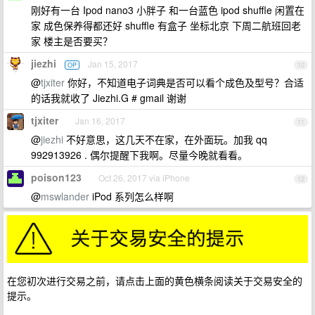
刚好有一台 Ipod nano3 小胖子 和一台蓝色 ipod shuffle 闲置在
家 成色保养得都还好 shuffle 有盒子 坐标北京 下周二航班回老
家 楼主是否要买？
jiezhi
Jan 15, 2017
OP
10
@
tjxiter
你好，不知道电子词典是否可以看个成色及型号？合适
的话我就收了 Jiezhi.G # gmail 谢谢
tjxiter
Jan 16, 2017
11
@
jiezhi
不好意思，这几天不在家，在外面玩。加我 qq
992913926 . 偶尔提醒下我啊。尽量今晚就看看。
poison123
Oct 26, 2017 via iPhone
12
@
mswlander
iPod 系列怎么样啊
在您初次进行交易之前，请点击上面的黄色横条阅读关于交易安全的
提示。