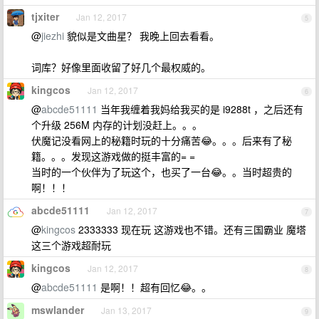
tjxiter
Jan 12, 2017
5
@
jiezhi
貌似是文曲星？ 我晚上回去看看。
词库？好像里面收留了好几个最权威的。
kingcos
Jan 12, 2017
6
@
abcde51111
当年我缠着我妈给我买的是 i9288t ，之后还有
个升级 256M 内存的计划没赶上。。。
伏魔记没看网上的秘籍时玩的十分痛苦😂。。。后来有了秘
籍。。。发现这游戏做的挺丰富的= =
当时的一个伙伴为了玩这个，也买了一台😂。。当时超贵的
啊！！！
abcde51111
Jan 12, 2017
7
@
kingcos
2333333 现在玩 这游戏也不错。还有三国霸业 魔塔
这三个游戏超耐玩
kingcos
Jan 12, 2017
8
@
abcde51111
是啊！！超有回忆😂。。
mswlander
Jan 13, 2017
9