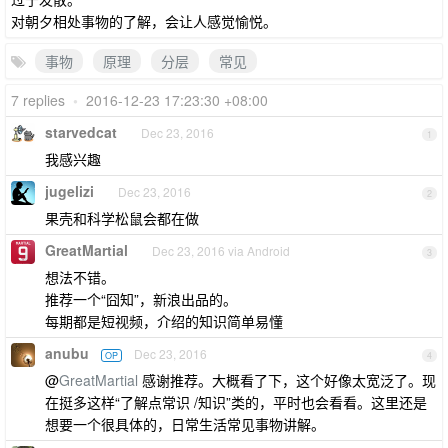
对朝夕相处事物的了解，会让人感觉愉悦。
事物
原理
分层
常见
7 replies
•
2016-12-23 17:23:30 +08:00
starvedcat
Dec 23, 2016
1
我感兴趣
jugelizi
Dec 23, 2016
2
果壳和科学松鼠会都在做
GreatMartial
Dec 23, 2016 via Android
3
想法不错。
推荐一个“囧知”，新浪出品的。
每期都是短视频，介绍的知识简单易懂
anubu
Dec 23, 2016
OP
4
@
GreatMartial
感谢推荐。大概看了下，这个好像太宽泛了。现
在挺多这样“了解点常识 /知识”类的，平时也会看看。这里还是
想要一个很具体的，日常生活常见事物讲解。