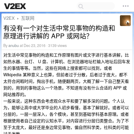
V2EX
互联网
›
有没有一个对生活中常见事物的构造和
原理进行讲解的 APP 或网站？
By
anubu
at Dec 23, 2016 · 3139 views
对生活中常见事物的构造和工作原理有图片或文字进行基本讲解，比
如热水器、台灯、 U 盘、计算机、在浏览器地址栏输入地址后回车发
生的事情等等。当然，这些在网络上搜索都可以找到，或者
Wikipedia 某种意义上也算，但前者过于分散，后者过于庞大，都不
太符合闲暇时间，掏出手机，随便翻两页，大概了解一下自己整天看
到的，用到的事物这么一个场景。不知道有没有什么合适的 APP 或
网站推荐的。
一般来说，这种东西会考虑观众水平和要了解多深的问题。个人认
为，能够让高中或大学毕业的人初步看懂，基本了解就好。或者可以
分层的，一层一层深入，各个模块，甚至到基础学科基本原理。或者
根据使用者自己设定的认知水平，对内容进行分层归类整合。为了不
至于太庞大，最好还是身边常见事物，偏自然科学类，社科类的可能
过于发散。