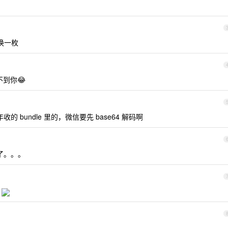
换一枚
找不到你😂
 bundle 里的，微信要先 base64 解码啊
的了。。。
明