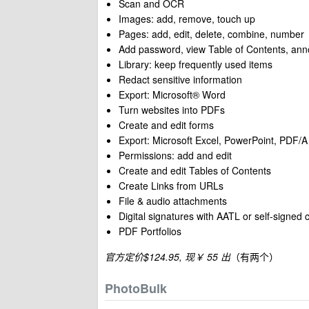
Scan and OCR
Images: add, remove, touch up
Pages: add, edit, delete, combine, number
Add password, view Table of Contents, ann
Library: keep frequently used items
Redact sensitive information
Export: Microsoft® Word
Turn websites into PDFs
Create and edit forms
Export: Microsoft Excel, PowerPoint, PDF/A
Permissions: add and edit
Create and edit Tables of Contents
Create Links from URLs
File & audio attachments
Digital signatures with AATL or self-signed c
PDF Portfolios
官方定价$124.95, 现￥ 55 出
（有两个）
PhotoBulk