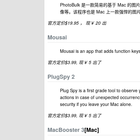
PhotoBulk 是一款简易的基于 Ma
像等。该程序也是 Mac 上一款强悍的
官方定价$19.95 ， 现￥ 20 出
Mousai
Mousai is an app that adds function key
官方定价$3.99, 现￥ 5 出了
PlugSpy 2
Plug Spy is a first grade tool to observe
actions in case of unexpected occurrences
security if you leave your Mac alone.
官方定价$3.99, 现￥ 5 出了
MacBooster 3
[Mac]