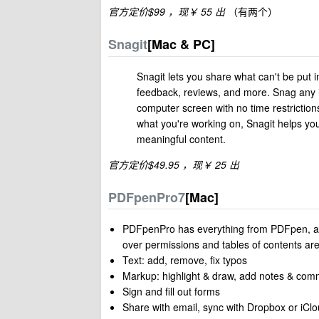
官方定价$99 ，现￥ 55 出
（有两个）
Snagit
[Mac & PC]
Snagit lets you share what can't be put
feedback, reviews, and more. Snag any i
computer screen with no time restriction
what you're working on, Snagit helps yo
meaningful content.
官方定价$49.95 ，现￥ 25 出
PDFpenPro7
[Mac]
PDFpenPro has everything from PDFpen, and
over permissions and tables of contents are 
Text: add, remove, fix typos
Markup: highlight & draw, add notes & co
Sign and fill out forms
Share with email, sync with Dropbox or iCl