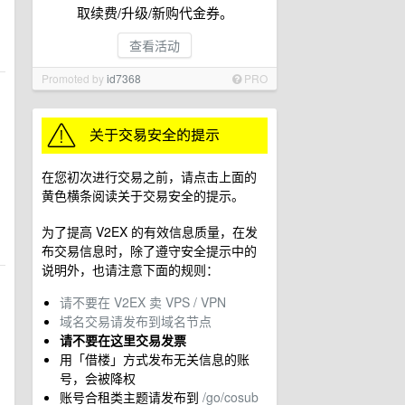
取续费/升级/新购代金券。
查看活动
Promoted by
id7368
PRO
在您初次进行交易之前，请点击上面的
黄色横条阅读关于交易安全的提示。
为了提高 V2EX 的有效信息质量，在发
布交易信息时，除了遵守安全提示中的
说明外，也请注意下面的规则：
请不要在 V2EX 卖 VPS / VPN
域名交易请发布到域名节点
请不要在这里交易发票
用「借楼」方式发布无关信息的账
号，会被降权
账号合租类主题请发布到
/go/cosub