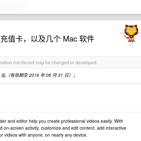
充值卡，以及几个 Mac 软件
ormation mentioned may be changed or developed.
 出
（有效期至 2016 年 08 月 31 日）
；
er and editor help you create professional videos easily. With
d on-screen activity, customize and edit content, add interactive
r videos with anyone, on nearly any device.