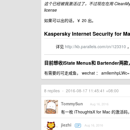
这个已经被我激活过了，不过现在在用 CleanMy
license
如果可以出的话，￥ 20 出。
Kaspersky Internet Security for M
详见
http://kb.parallels.com/cn/123310
，
目前想收
iState Menus
和
Bartender
两款
有需要的可走咸鱼， wechat ： amllemhpLWc=
8 replies
•
2016-08-17 11:45:41 +08:00
TommySun
Aug 16, 2016
有一枚 iThoughtsX for Mac
jiezhi
Aug 16, 2016
OP