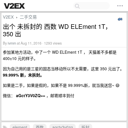
V2EX
二手交易
›
出个 未拆封的 西数 WD ELEment 1T，
350 出
By
ivmm
at Aug 11, 2016 · 1293 views
参加某地方活动，中了一个 WD ELEment 1T ， 天猫差不多都是
400±10 元的样子。
因为自己用的是三星的固态当移动所以不太需要，这里 350 元出了。
99.999% 新，未拆封。
如果是二手，如果是假的，如果不是 99.999%新，就当我送您~ 😄
微信：
aGctY3V0ZQ==
，邮寄顺丰到付
element
西数
agcty3v0zq
拆封