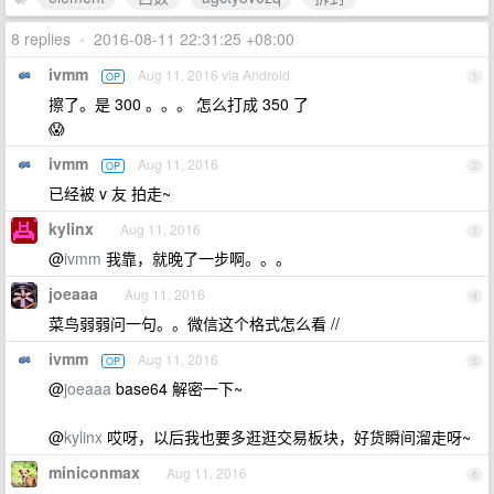
8 replies
•
2016-08-11 22:31:25 +08:00
ivmm
Aug 11, 2016 via Android
OP
1
擦了。是 300 。。。 怎么打成 350 了
😱
ivmm
Aug 11, 2016
OP
2
已经被 v 友 拍走~
kylinx
Aug 11, 2016
3
@
ivmm
我靠，就晚了一步啊。。。
joeaaa
Aug 11, 2016
4
菜鸟弱弱问一句。。微信这个格式怎么看 //
ivmm
Aug 11, 2016
OP
5
@
joeaaa
base64 解密一下~
@
kylinx
哎呀，以后我也要多逛逛交易板块，好货瞬间溜走呀~
miniconmax
Aug 11, 2016
6