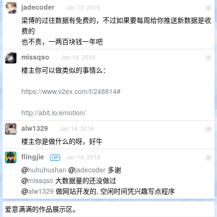
jadecoder
Jan 13, 2016
6
梁博的过往数据有免费的，不过如果要每周给你推送新数据是收
费的
也不贵，一两百块钱一年吧
missqso
Jan 14, 2016
7
楼主你可以做类似的事情么：
https://www.v2ex.com/t/248814#
http://abit.io/emotion/
alw1329
Jan 14, 2016
8
楼主你是做什么的呀，好牛
flingjie
Jan 14, 2016
OP
9
@
huhuhushan
@
jadecoder
多谢
@
missqso
大数据量的还没做过
@
alw1329
做网站开发的, 空闲时间凭兴趣写点程序
爱意满满的作品展示区。