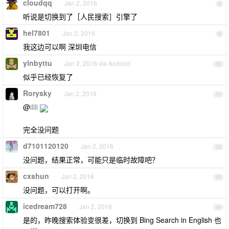
cloudqq
Jan 2, 2016
8
听说是切换到了［人民搜索］引擎了
hel7801
Jan 2, 2016
9
我这边可以啊 深圳电信
ylnbyttu
Jan 2, 2016 via Android
10
似乎已经恢复了
Rorysky
Jan 2, 2016
11
@
ilili
完全没问题
d7101120120
Jan 2, 2016
12
没问题，结果正常，可能只是临时故障吧？
cxshun
Jan 2, 2016
13
没问题，可以打开啊。
icedream728
Jan 2, 2016
14
是的，昨晚搜索体验变很差，切换到 Bing Search in English 也