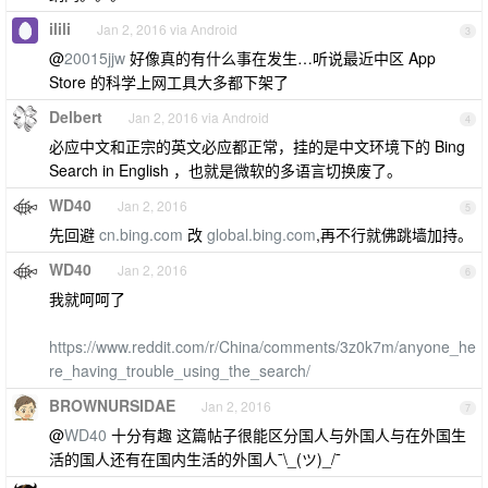
ilili
Jan 2, 2016 via Android
3
@
20015jjw
好像真的有什么事在发生…听说最近中区 App
Store 的科学上网工具大多都下架了
Delbert
Jan 2, 2016 via Android
4
必应中文和正宗的英文必应都正常，挂的是中文环境下的 Bing
Search in English ，也就是微软的多语言切换废了。
WD40
Jan 2, 2016
5
先回避
cn.bing.com
改
global.bing.com
,再不行就佛跳墙加持。
WD40
Jan 2, 2016
6
我就呵呵了
https://www.reddit.com/r/China/comments/3z0k7m/anyone_he
re_having_trouble_using_the_search/
BROWNURSIDAE
Jan 2, 2016
7
@
WD40
十分有趣 这篇帖子很能区分国人与外国人与在外国生
活的国人还有在国内生活的外国人¯\_(ツ)_/¯