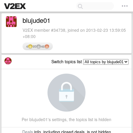
blujude01
V2EX member #34738, joined on 2013-02-23 13:59:05
+08:00
4
95
46
Switch topics list
Per blujude01's settings, the topics list is hidden
Deals
info, including closed deals, is not hidden