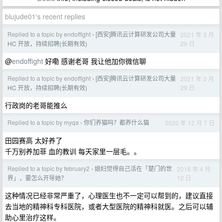
blujude01's recent replies
Replied to a topic by endoffight
[西安]腾讯云计算研发公司大量
2021 年 3 月
›
29 日
HC 开放，持续招聘(长期有效)
@
endoffight
好嘞 感谢老哥 我让他加你微信聊
Replied to a topic by endoffight
[西安]腾讯云计算研发公司大量
2021 年 3 月
›
29 日
HC 开放，持续招聘(长期有效)
行政岗的老哥能推么
Replied to a topic by myqa
你们养猫吗？都养什么猫
2020 年 12 月 7 日
›
田园赛高 太好养了
千万别养加菲 血的教训 每天家里一层毛。。
Replied to a topic by february2
媳妇觉得自己活在「楚门的世
2018 年 4 月
›
12 日
界」，要怎么开导她？
这种情况已经非常严重了，心理医生也不一定可以帮到的，建议直接
去当地的精神科专科医院，或者大型医院的精神科就医。之后可以辅
助心里治疗这样。