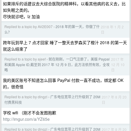
如果排斥的话建议去大综合医院的精神科，以看其他病的名义去，比
如失眠之类的。
尽快就诊吧，lz 加油
Replied to a topic by AV2E007
2018 年的第一天，你做了什
2018 年 1 月 2
›
日
么？
跨年玩到早上 7 点才回家 睡了一整天去罗森买了橙汁 2018 的第一天
就这么结束了
Replied to a topic by ajeef
就在刚刚，一口气注册了，美版 Paypal
2017 年
›
12 月 10
和美国 Apple ID,截至到 2017 年 12 月 9 日，此方法依然有效，全攻
日
略
我的美区账号不知道怎么回事 PayPal 付款一直不成功，绑定都 OK
的，很奇怪
Replied to a topic by dingzi
广东电信宽带上行升级到了 20M
2017 年 8 月 20
›
日
付费黑科技
学校 wifi （刚才不会发图抱歉
http://imgur.com/a/YZ65e
Replied to a topic by dingzi
广东电信宽带上行升级到了 20M
2017 年 8 月 20
›