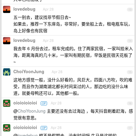
lovedebug
Apr 28
13
五一别去，建议找非节假日去~
如果去，推荐一下东庠岛，非常好，要坐船上去，租电瓶车玩，
岛上好像也有民宿
lovedebug
Apr 28
14
我去年 6 月份去过，租车完成的。住了两家民宿，一家叫拾米入
海，距离海真的几十米，一家叫有期民宿，早饭是民宿天花板了
~
ChoiYoonJung
Apr 28
15
这地方感觉一般，没什么好看的，风巨大，四面八方吹，吹的难
受，而且作为湖南湖北都长时间呆过的人，那边吃的没什么味
道，就姜母鸭还可以，其他都一般。
oioioioioioi
Apr 28
OP
16
@
ChoiYoonJung
主要还没有去过海边 ，每天抖音刷着赶海，感
觉很有意思。
oioioioioioi
Apr 28
OP
17
@
lovedebug
想不是假期去，没有时间呀 牛马是这样的