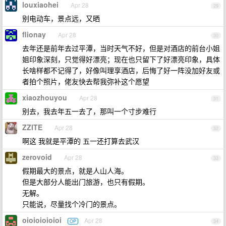
louxiaohei
Apr 28
29
别电动车，景点远，又晒
flionay
Apr 28
30
去年还是前年去过平潭，当时天气不好，但是对酒店的前台小姐
姐印象深刻，只觉得好漂亮；现在也只留下了好漂亮印象，具体
长啥样都不记得了，好像叫理享酒店，后悔了好一阵没加好友或
者拍个照片，佬友快去帮我弥补这个愿望
xiaozhouyou
Apr 28
31
别去，我去年五一去了，那叫一个寸步难行
ZZITE
Apr 28
32
啊这 我就是平潭的 五一还打算去武汉
zerovoid
Apr 28
33
假期最大的景点，就是人山人海。
但是大部分人能出门旅游，也只有假期。
无解。
只能说，尽量找个冷门的景点。
oioioioioioi
Apr 28
OP
34