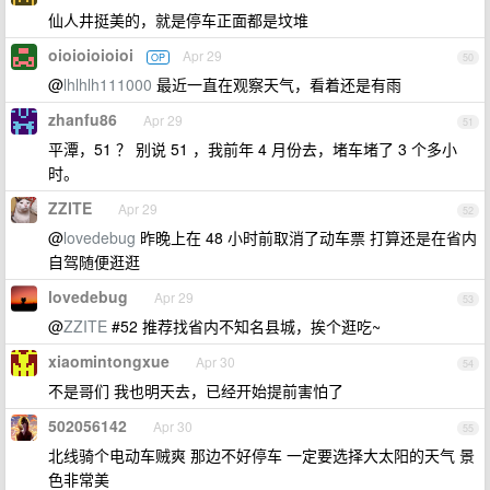
仙人井挺美的，就是停车正面都是坟堆
oioioioioioi
Apr 29
OP
50
@
lhlhlh111000
最近一直在观察天气，看着还是有雨
zhanfu86
Apr 29
51
平潭，51 ？ 别说 51 ，我前年 4 月份去，堵车堵了 3 个多小
时。
ZZITE
Apr 29
52
@
lovedebug
昨晚上在 48 小时前取消了动车票 打算还是在省内
自驾随便逛逛
lovedebug
Apr 29
53
@
ZZITE
#52 推荐找省内不知名县城，挨个逛吃~
xiaomintongxue
Apr 30
54
不是哥们 我也明天去，已经开始提前害怕了
502056142
Apr 30
55
北线骑个电动车贼爽 那边不好停车 一定要选择大太阳的天气 景
色非常美