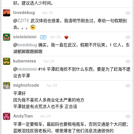
好。建议选人少时间。
lovedebug
Apr 29
41
@
ZZITE
武汉体验也很差，我清明节刚去过，奉劝一句假期别
去。。。
oioioioioioi
Apr 29
1
OP
42
@
lovedebug
确实，我一直在武汉，假期不开玩笑，1 亿人，东
湖都脚跟跟脚跟
kubernetes
Apr 29
43
@
oioioioioioi
#16 平潭赶海挖不到什么东西，要是为了赶海不建
议去平潭
mightofcode
Apr 29
44
平潭好
因为我不喜欢人多商业化太严重的地方
平潭就是有点荒凉人也不多 正合适
AndyTran
Apr 29
45
平潭一定要租车，最起码也要租电瓶车，否则交通是个大问题；
蓝眼泪找民宿老板问，哪里爆发了他们消息流通很快的