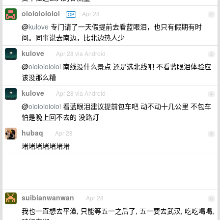
oioioioioioi
Apr 28
OP
2
@
kulove
专门请了一天假提前去看蓝眼泪，也只有假期有时
间。同事说去南边，比北边热人少
kulove
Apr 28 via Android
3
@
oioioioioioi
南线没什么景点 还是选北线吧 不看蓝眼泪体验应
该没那么糟
kulove
Apr 28 via Android
4
@
oioioioioioi
看蓝眼泪建议提前包车吧 动不动十几公里 不包车
怕是晚上回不去的 没路灯
hubaq
Apr 28
5
堵堵堵堵堵堵堵
suibianwanwan
Apr 28
6
我也一直想去平潭, 只能等五一之后了, 五一要去武汉, 吃吃喝喝,