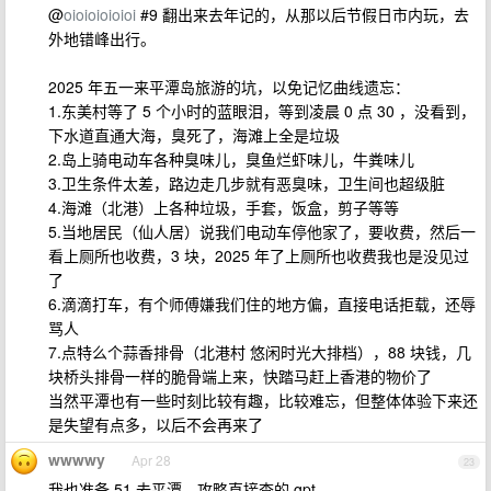
@
oioioioioioi
#9 翻出来去年记的，从那以后节假日市内玩，去
外地错峰出行。
2025 年五一来平潭岛旅游的坑，以免记忆曲线遗忘：
1.东美村等了 5 个小时的蓝眼泪，等到凌晨 0 点 30 ，没看到，
下水道直通大海，臭死了，海滩上全是垃圾
2.岛上骑电动车各种臭味儿，臭鱼烂虾味儿，牛粪味儿
3.卫生条件太差，路边走几步就有恶臭味，卫生间也超级脏
4.海滩（北港）上各种垃圾，手套，饭盒，剪子等等
5.当地居民（仙人居）说我们电动车停他家了，要收费，然后一
看上厕所也收费，3 块，2025 年了上厕所也收费我也是没见过
了
6.滴滴打车，有个师傅嫌我们住的地方偏，直接电话拒载，还辱
骂人
7.点特么个蒜香排骨（北港村 悠闲时光大排档），88 块钱，几
块桥头排骨一样的脆骨端上来，快踏马赶上香港的物价了
当然平潭也有一些时刻比较有趣，比较难忘，但整体体验下来还
是失望有点多，以后不会再来了
wwwwy
Apr 28
23
我也准备 51 去平潭，攻略直接查的 gpt...