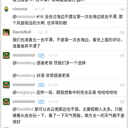
cincout
Apr 28
24
@
oioioioioioi
#16 没去过海边不建议第一次去海边就去平潭, 那
个风是相当的大啊, 也非常的晒
DavisNull
Apr 28
25
我们也准备五一去平潭，不是第一次去海边，看完上面的评论，
准备放弃平潭了
oioioioioioi
Apr 28
OP
26
@
lovedebug
感谢老哥 然我们多一个选择
@
lovedebug
好滴 非常感谢老哥
oioioioioioi
Apr 28
OP
27
@
minglanyu
这样一说，跟我想象中的完全反差 哈哈哈哈哈
oioioioioioi
Apr 28
OP
28
@
DavisNull
那可以去云南那边也不错，主要假期人太多。只能
硬着头皮去玩一下，看了一下天气预报，南方五一的天气都不是
很好