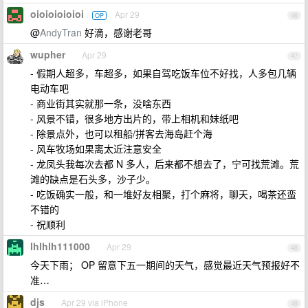
oioioioioioi
Apr 29
OP
46
@
AndyTran
好滴，感谢老哥
wupher
Apr 29
47
- 假期人超多，车超多，如果自驾吃饭车位不好找，人多包几辆
电动车吧
- 商业街其实就那一条，没啥东西
- 风景不错，很多地方出片的，带上相机和妹纸吧
- 除景点外，也可以租船/拼客去海岛赶个海
- 风车牧场如果离太近注意安全
- 龙凤头我每次去都 N 多人，后来都不想去了，宁可找荒滩。荒
滩的缺点是石头多，沙子少。
- 吃饭确实一般，和一堆好友相聚，打个麻将，聊天，喝茶还蛮
不错的
- 祝顺利
lhlhlh111000
Apr 29
48
今天下雨； OP 留意下五一期间的天气，感觉最近天气预报好不
准…
djs
Apr 29 via iPhone
49