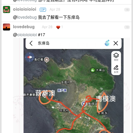
oioioioioioi
Apr 28
OP
18
@
lovedebug
我去了解看一下东痒岛
lovedebug
Apr 28
1
19
@
oioioioioioi
#17