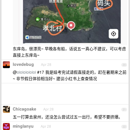
东庠岛，很漂亮~ 早晚各有船，话说五一真心不建议，可以考虑
直接上东庠岛~
lovedebug
Apr 28
20
@
oioioioioioi
#17 我是娃考完试请假直接走的，赶在暑期来之前
~ 非节假日体验相当好~ 建议小红书上查查情况
Chicagoake
Apr 28
21
五一打算去泉州，还没怎么尝试过五一出行，希望不要挤爆。
minglanyu
Apr 28
22