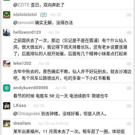
@
ZZITE
歪日，双向奔赴了
oioioioioioi
Apr 28
OP
35
@
zerovoid
确实无解，没得办法
helloword123
Apr 28
36
之前国庆去了一次，那边（忘记是不是在霞浦）有个什么仙人
洞，很大很出片，我记得下雨天排着长队，还有老乡说要涨潮
了，后面排队的人就开始催，后面有几个精神小妹差点打起来
leke1202
Apr 28
37
去年中秋去的，景色确实不赖，仙人井不好玩别去，就去沙滩边
吧，有个风车公路很出片，吃的多查一下小红书看看
andykuen959595
Apr 28
38
春节的时候 电瓶车 58 元一天 电池续航牛 爬坡也牛
LKsss
Apr 28
39
@
Chicagoake
别去钟楼，没啥好看，但是人挤人。
drealism
Apr 29 via Android
40
某年出差福州，11 月周末去了一次。租车逛了一圈，体验挺