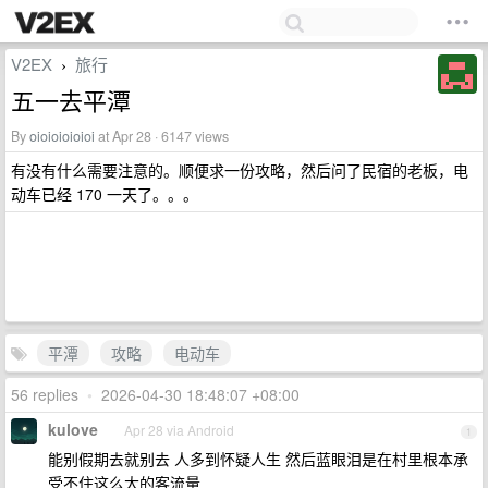
V2EX
旅行
›
五一去平潭
By
oioioioioioi
at Apr 28 · 6147 views
有没有什么需要注意的。顺便求一份攻略，然后问了民宿的老板，电
动车已经 170 一天了。。。
平潭
攻略
电动车
56 replies
•
2026-04-30 18:48:07 +08:00
kulove
Apr 28 via Android
1
能别假期去就别去 人多到怀疑人生 然后蓝眼泪是在村里根本承
受不住这么大的客流量