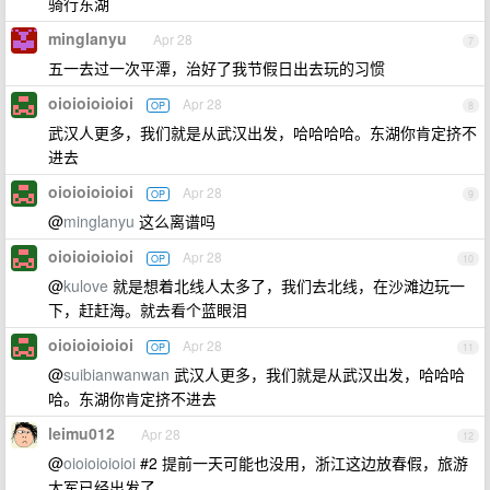
骑行东湖
minglanyu
Apr 28
7
五一去过一次平潭，治好了我节假日出去玩的习惯
oioioioioioi
Apr 28
OP
8
武汉人更多，我们就是从武汉出发，哈哈哈哈。东湖你肯定挤不
进去
oioioioioioi
Apr 28
OP
9
@
minglanyu
这么离谱吗
oioioioioioi
Apr 28
OP
10
@
kulove
就是想着北线人太多了，我们去北线，在沙滩边玩一
下，赶赶海。就去看个蓝眼泪
oioioioioioi
Apr 28
OP
11
@
suibianwanwan
武汉人更多，我们就是从武汉出发，哈哈哈
哈。东湖你肯定挤不进去
leimu012
Apr 28
12
@
oioioioioioi
#2 提前一天可能也没用，浙江这边放春假，旅游
大军已经出发了