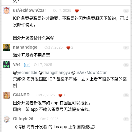
么？
usVexMownCzar
Oct 7, 2025
1
13
ICP 备案是联网的才需要，不联网的因为备案原因下架的，可以
发邮件说明。
国外开发者备什么案🤪
nathandoge
Oct 7, 2025
2
14
海外开发者不用备案
VA4
Oct 7, 2025
OP
15
@
yechentide
@
zhangshangyu
@
usVexMownCzar
只能说 海外发国区 ICP 备案不严格，去 x 上看有很多下架的案
例
C64NRD
Oct 7, 2025
1
16
国外开发者新发布的 app 在国区可以搜到。
国内上架 app 不输入备案号无法提交审核。
Gilfoyle26
Oct 7, 2025
17
《请教 海外开发者 的 ios app 上架国内流程》