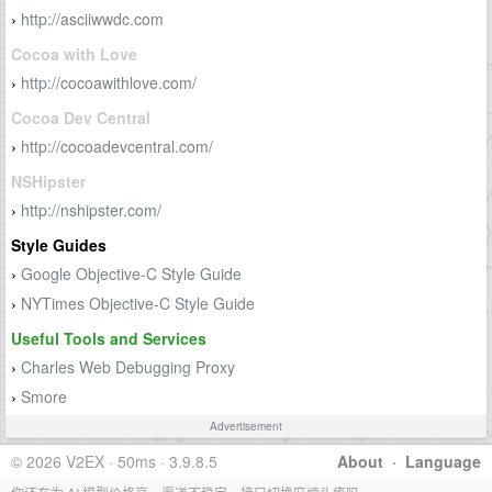
http://asciiwwdc.com
›
Cocoa with Love
http://cocoawithlove.com/
›
Cocoa Dev Central
http://cocoadevcentral.com/
›
NSHipster
http://nshipster.com/
›
Style Guides
Google Objective-C Style Guide
›
NYTimes Objective-C Style Guide
›
Useful Tools and Services
Charles Web Debugging Proxy
›
Smore
›
Advertisement
© 2026 V2EX · 50ms · 3.9.8.5
About
·
Language