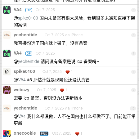
VA4
Oct 7, 2025
OP
5
@
spike0100
国内未备案有很大风险，看到很多未通知直接下架
的案例
yechentide
Oct 7, 2025 via iPhone
6
我直接勾选了国内就上架了，没有备案
VA4
Oct 7, 2025
OP
7
@
yechentide
请问没有备案是说 icp 备案吗~
spike0100
Oct 7, 2025
1
8
@
VA4
#5 那估计就是现阶段还没认真管
webszy
Oct 7, 2025
1
9
需要 icp 备案，否则没办法更新版本
yechentide
Oct 7, 2025 via iPhone
10
@
VA4
我什么都没做，人不在国内也什么都做不了。目前能正常
更新
onecookie
Oct 7, 2025
1
PRO
11