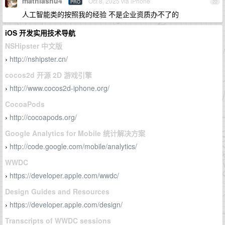
mathiashu4
Oct 8, 2025 via iPhone
PRO
22
人工智能类的按照我的经验 不是企业资质办不了的
iOS 开发实用技术导航
NSHipster 中文版
http://nshipster.cn/
›
cocos2d 开源 2D 游戏引擎
http://www.cocos2d-iphone.org/
›
CocoaPods
http://cocoapods.org/
›
Google Analytics for Mobile 统计解决方案
http://code.google.com/mobile/analytics/
›
WWDC
https://developer.apple.com/wwdc/
›
Design Guides and Resources
https://developer.apple.com/design/
›
Transcripts of WWDC sessions