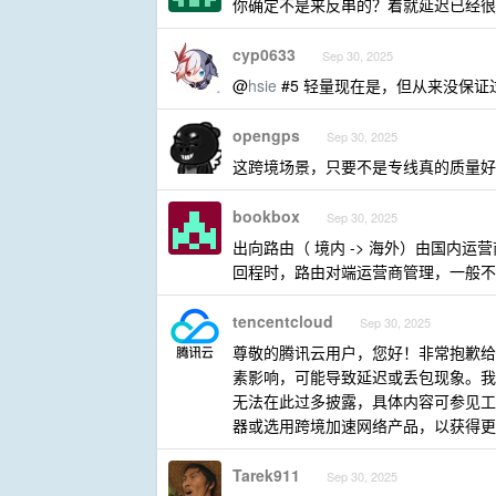
你确定不是来反串的？着就延迟已经很不
cyp0633
Sep 30, 2025
@
hsie
#5 轻量现在是，但从来没保证过
opengps
Sep 30, 2025
这跨境场景，只要不是专线真的质量好
bookbox
Sep 30, 2025
出向路由（ 境内 -> 海外）由国内运
回程时，路由对端运营商管理，一般不
tencentcloud
Sep 30, 2025
尊敬的腾讯云用户，您好！非常抱歉给
素影响，可能导致延迟或丢包现象。我
无法在此过多披露，具体内容可参见工
器或选用跨境加速网络产品，以获得更
Tarek911
Sep 30, 2025