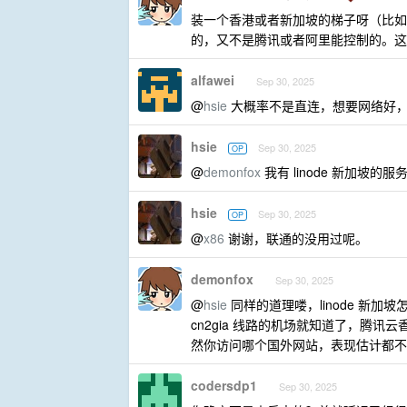
装一个香港或者新加坡的梯子呀（比如
的，又不是腾讯或者阿里能控制的。这
alfawei
Sep 30, 2025
@
hsie
大概率不是直连，想要网络好，选择
hsie
Sep 30, 2025
OP
@
demonfox
我有 linode 新加坡
hsie
Sep 30, 2025
OP
@
x86
谢谢，联通的没用过呢。
demonfox
Sep 30, 2025
@
hsie
同样的道理喽，linode 新加
cn2gia 线路的机场就知道了，腾讯云
然你访问哪个国外网站，表现估计都不
codersdp1
Sep 30, 2025