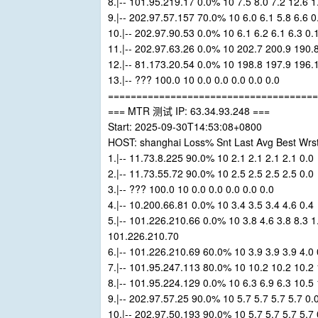
8.|-- 101.95.219.17 0.0% 10 7.5 8.0 7.2 12.6 1
9.|-- 202.97.57.157 70.0% 10 6.0 6.1 5.8 6.6 0
10.|-- 202.97.90.53 0.0% 10 6.1 6.2 6.1 6.3 0.
11.|-- 202.97.63.26 0.0% 10 202.7 200.9 190.
12.|-- 81.173.20.54 0.0% 10 198.8 197.9 196.
13.|-- ??? 100.0 10 0.0 0.0 0.0 0.0 0.0
=====================================
=== MTR 测试 IP: 63.34.93.248 ===
Start: 2025-09-30T14:53:08+0800
HOST: shanghai Loss% Snt Last Avg Best Wrs
1.|-- 11.73.8.225 90.0% 10 2.1 2.1 2.1 2.1 0.0
2.|-- 11.73.55.72 90.0% 10 2.5 2.5 2.5 2.5 0.0
3.|-- ??? 100.0 10 0.0 0.0 0.0 0.0 0.0
4.|-- 10.200.66.81 0.0% 10 3.4 3.5 3.4 4.6 0.4
5.|-- 101.226.210.66 0.0% 10 3.8 4.6 3.8 8.3 1
101.226.210.70
6.|-- 101.226.210.69 60.0% 10 3.9 3.9 3.9 4.0 
7.|-- 101.95.247.113 80.0% 10 10.2 10.2 10.2 
8.|-- 101.95.224.129 0.0% 10 6.3 6.9 6.3 10.5 
9.|-- 202.97.57.25 90.0% 10 5.7 5.7 5.7 5.7 0.
10.|-- 202.97.50.193 90.0% 10 5.7 5.7 5.7 5.7 