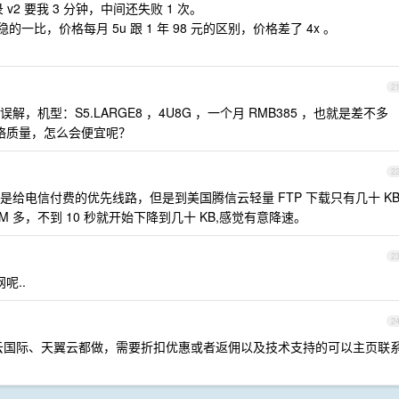
v2 要我 3 分钟，中间还失败 1 次。
里云稳的一比，价格每月 5u 跟 1 年 98 元的区别，价格差了 4x 。
2
机型：S5.LARGE8 ，4U8G ，一个月 RMB385 ，也就是差不多
网络质量，怎么会便宜呢？
2
给电信付费的优先线路，但是到美国腾信云轻量 FTP 下载只有几十 K
M 多，不到 10 秒就开始下降到几十 KB,感觉有意降速。
2
呢..
2
云国际、天翼云都做，需要折扣优惠或者返佣以及技术支持的可以主页联