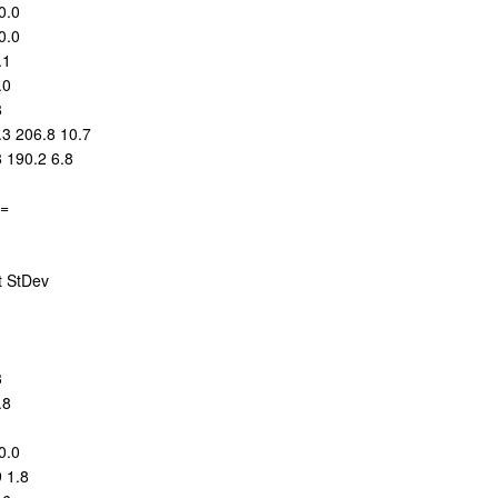
0.0
0.0
.1
.0
8
.3 206.8 10.7
8 190.2 6.8
=
t StDev
3
.8
0.0
9 1.8