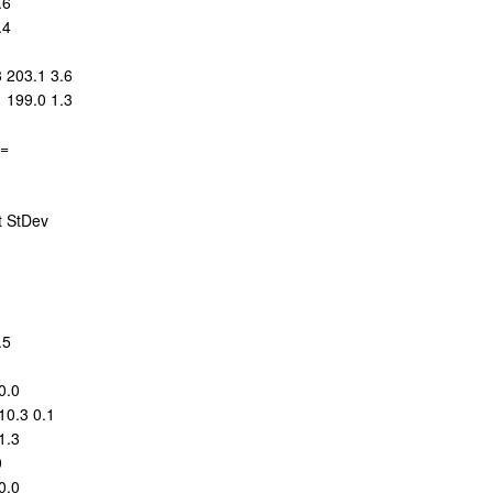
.6
.4
1
8 203.1 3.6
1 199.0 1.3
=
t StDev
.5
0.0
10.3 0.1
1.3
0
0.0