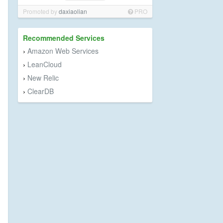
Promoted by
daxiaolian
PRO
Recommended Services
Amazon Web Services
›
LeanCloud
›
New Relic
›
ClearDB
›