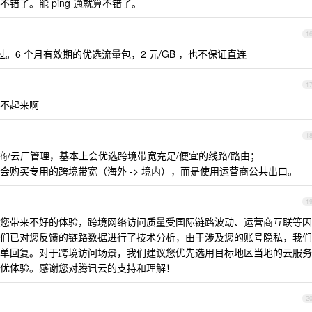
错了。能 ping 通就算不错了。
1
。6 个月有效期的优选流量包，2 元/GB ，也不保证直连
1
不起来啊
1
营商/云厂管理，基本上会优选跨境带宽充足/便宜的线路/路由；
会购买专用的跨境带宽（海外 -> 境内），而是使用运营商公共出口。
1
您带来不好的体验，跨境网络访问质量受国际链路波动、运营商互联等因
们已对您反馈的链路数据进行了技术分析，由于涉及您的账号隐私，我们
单回复。对于跨境访问场景，我们建议您优先选用目标地区当地的云服务
优体验。感谢您对腾讯云的支持和理解！
2