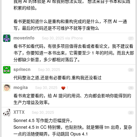
我用 AI 的体验是 AI 帮我把想法实现， 想法来自于书本和实践
积累的经验。
看书更能知道什么是重构和重构完成的是什么，不然 AI 一通
写，最后的代码还是不可维护不就等于废物么
moverinfo
Sep 30, 2025 via iPhone
27
看书不如看代码，有很多项目值得去看或者看论文，我不建议看
书了，你要知道一本书出来，它需要至少 1 年的时间。而且大部
分都缺少新意，多少都相对落后了。
spritecn
Sep 30, 2025
28
代码整治之道,还是有必要看的,重构我还没看过
mogita
Sep 30, 2025
1
29
看书肯定要看的，给 AI 提问的用词、方向都会影响你能得到的
生产力增益及效率。
XTTX
Sep 30, 2025
30
Sonnet 4.5 写作能力巨幅提升，
Sonnet 4.5 in CC 特别懒，也贴别快。就是懒得 tm 出奇，复杂
一点的活随便糊弄。手动跳回 Opus 4.1