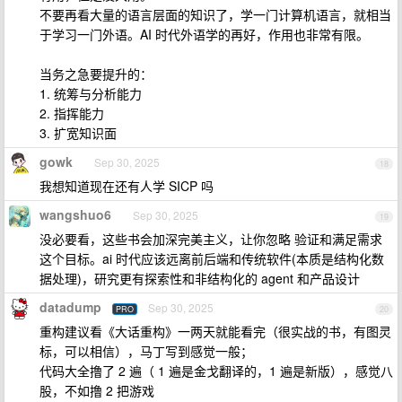
不要再看大量的语言层面的知识了，学一门计算机语言，就相当
于学习一门外语。AI 时代外语学的再好，作用也非常有限。
当务之急要提升的：
1. 统筹与分析能力
2. 指挥能力
3. 扩宽知识面
gowk
Sep 30, 2025
18
我想知道现在还有人学 SICP 吗
wangshuo6
Sep 30, 2025
19
没必要看，这些书会加深完美主义，让你忽略 验证和满足需求
这个目标。ai 时代应该远离前后端和传统软件(本质是结构化数
据处理)，研究更有探索性和非结构化的 agent 和产品设计
datadump
Sep 30, 2025
PRO
20
重构建议看《大话重构》一两天就能看完（很实战的书，有图灵
标，可以相信），马丁写到感觉一般；
代码大全撸了 2 遍（ 1 遍是金戈翻译的，1 遍是新版），感觉八
股，不如撸 2 把游戏