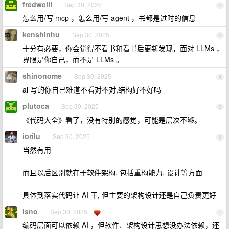
fredweili
Sep 30, 2025
2
怎么用/写 mcp ，怎么用/写 agent ，书都是过时的信息
kenshinhu
Sep 30, 2025
3
十分有必要，你会觉得不看书和看书后更新发现，面对 LLMs ，
界限是你自己，而不是 LLMs 。
shinonome
Sep 30, 2025
4
ai 写的你自已难道不看对不对,结构好不好吗
plutoca
Sep 30, 2025
5
《代码大全》看了，没有特别的感觉，可能是层次不够。
iorilu
Sep 30, 2025
6
当然有用
而且以后区别就在于软件架构, 包括重构能力, 设计等方面
具体到落实代码让 AI 干, 但主要的架构设计还是自己负责更好
isno
Sep 30, 2025
1
7
编码层面可以依赖 AI ，但软件、架构设计思想没办法依赖，还