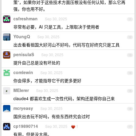
策”，如果你对于这些技术方面压根没有任何认知，那么它再
强，你也用不好。
csfreshman
Sep 30, 2025
11
非常有必要，AI 只是工具，上限取决于使用者
Y0ungQ
Sep 30, 2025
12
出去看看祖国大好河山不好吗，代码写在好终究只是工具
penisulaS
Sep 30, 2025
13
提升自己总是没有坏处的
comlewin
Sep 30, 2025
14
你会得多，才能指导它干的更多更好
MEIerer
Sep 30, 2025
15
claude4 都喜欢生成一次性代码，架构还是得你自己来
mcryeasy
Sep 30, 2025
16
国庆出去玩不好吗，有些东西终究会过时
cp19890714
Sep 30, 2025
1
17
有用，但是没大用。