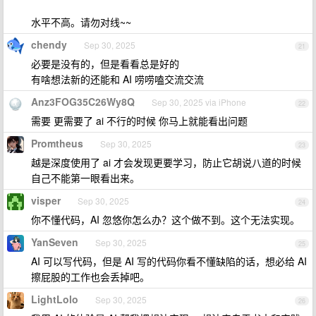
水平不高。请勿对线~~
chendy
Sep 30, 2025
21
必要是没有的，但是看看总是好的
有啥想法新的还能和 AI 唠唠嗑交流交流
Anz3FOG35C26Wy8Q
Sep 30, 2025 via iPhone
22
需要 更需要了 ai 不行的时候 你马上就能看出问题
Promtheus
Sep 30, 2025
23
越是深度使用了 ai 才会发现更要学习，防止它胡说八道的时候
自己不能第一眼看出来。
visper
Sep 30, 2025
24
你不懂代码，AI 忽悠你怎么办？这个做不到。这个无法实现。
YanSeven
Sep 30, 2025
25
AI 可以写代码，但是 AI 写的代码你看不懂缺陷的话，想必给 AI
擦屁股的工作也会丢掉吧。
LightLolo
Sep 30, 2025
26