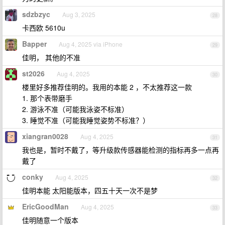
sdzbzyc
Aug 3, 2025
28
卡西欧 5610u
Bapper
Aug 4, 2025 via iPhone
29
佳明， 其他的不准
st2026
Aug 4, 2025
30
楼里好多推荐佳明的。我用的本能 2 ，不太推荐这一款
1. 那个表带磨手
2. 游泳不准（可能我泳姿不标准）
3. 睡觉不准（可能我睡觉姿势不标准？）
xiangran0028
Aug 4, 2025
31
我也是，暂时不戴了，等升级款传感器能检测的指标再多一点再
戴了
conky
Aug 4, 2025
32
佳明本能 太阳能版本，四五十天一次不是梦
EricGoodMan
Aug 4, 2025
33
佳明随意一个版本