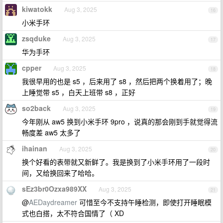
kiwatokk
Aug 3, 2025
16
小米手环
zsqduke
Aug 3, 2025
17
华为手环
cpper
Aug 3, 2025
18
我很早用的也是 s5 ，后来用了 s8 ，然后把两个换着用了；晚
上睡觉带 s5 ，白天上班带 s8 ，正好
so2back
Aug 3, 2025
19
今年刚从 aw5 换到小米手环 9pro ，说真的那会刚到手就觉得流
畅度差 aw5 太多了
ihainan
Aug 3, 2025
20
换个好看的表带就又新鲜了。我是换到了小米手环用了一段时
间，又给换回来了哈哈。
sEz3br0Ozxa989XX
Aug 3, 2025
21
@
AEDaydreamer
可惜至今不支持午睡检测，即使打开睡眠模
式也白搭，太不符合国情了（ XD