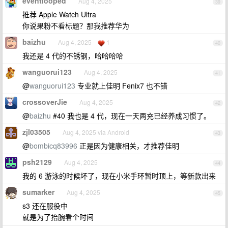
eventlooped
Aug 4, 2025
39
推荐 Apple Watch Ultra
你说果粉不看标题？那我推荐华为
baizhu
Aug 4, 2025
1
40
我还是 4 代的不锈钢，哈哈哈哈
wanguorui123
Aug 4, 2025
41
@
wanguorui123
专业就上佳明 Fenix7 也不错
crossoverJie
Aug 4, 2025
42
@
baizhu
#40 我也是 4 代，现在一天两充已经养成习惯了。
zjl03505
Aug 4, 2025 via Android
43
@
bombicq83996
正是因为健康相关，才推荐佳明
psh2129
Aug 4, 2025
44
我的 6 游泳的时候坏了，现在小米手环暂时顶上，等新款出来
sumarker
Aug 4, 2025
45
s3 还在服役中
就是为了抬腕看个时间