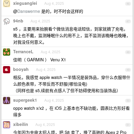
xieguanglei
Aug 4, 2025
46
@
Danswerme
是的，时不时会这样的
94nb
Aug 4, 2025
47
s5 ，主要用来抬腕看个微信消息电话短信，到家就摘了充电，
晚上也不戴，监测睡眠什么的用不上，监不监测该晚睡也晚睡，
对我没任何意义。
TerranceL
Aug 4, 2025
48
佳明（ GARMIN ） Venu X1
booyah
Aug 4, 2025
49
相反。我感觉 apple watch 一半情况是装饰品，穿什么衣服带什
么颜色表带，不带反而不舒服(哪怕没电)
（同样也是 s5,续航有点感人了但不妨碍使用和当装饰品）
supergeek1
Aug 4, 2025
50
oppo watch x/x2 ，在 iOS 上基本也不缺功能，圆表比方形好看
得多
xibeilin
Aug 4, 2025
51
今年因为充电太招人烦，把 S8 卖了，换了高驰的 Apex 2 Pro