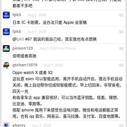
都差不多吧
fpk5
Aug 5, 2025
67
日本 IC 卡刚需，没办法只能 Apple 全家桶
fpk5
Aug 5, 2025
68
@
fpk5
#67 我说的我自己哈，其实我也有点想换
poison123
Aug 5, 2025 via iPhone
69
佳明或者高驰
gtchan13579
Aug 5, 2025
70
Oppo watch X 或者 X2
这玩意 esim 可以智能启用，离开手机自动开启，靠近手机自动
关闭，晚上自动帮你切成轻智能模式，早上切回来，非常省电，
四天一充
和各家车企 app 兼容很好，可以当作蓝牙钥匙，极氪、理想、
比亚迪、零跑等。
搭配 iphone 我用下来感觉也没啥问题，微信和电话都能正常
用，也有 qq 音乐、网易云、喜马拉雅、支付宝、百度地图等。
shervy
Aug 5, 2025
71