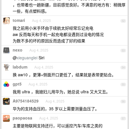
，也带着也一趟新疆，目前感觉良好。不满意的地方有：稍微厚
一些，有点塑料感。
tomari
Aug 4, 2025
52
我之前用小米手环由于续航太好经常忘记充电
aw 反而每天和手机一起充电都没遇到过没电的情况
为数不多的坏的原因反而造成了好的结果
nexo
Aug 4, 2025
53
@
xieguanglei
Siri
labdum
Aug 4, 2025
54
换 aw10 ，更薄+侧面开口更低了，结果就是表带更贴合。
gpt5
Aug 4, 2025
55
我用 ultra ，我媳妇儿用华为，她总说 ultra 又大又丑。
A9754184529
Aug 4, 2025
56
华为的支持血压的，35 岁以上需要测量血压了。
paopaosa
Aug 4, 2025
57
主要是物联网支持还行，可以遥控汽车/车库之类的