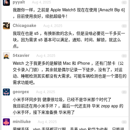
pyyalt
Aug 4, 2025
62
我跟你一样，之前是 Apple Watch5 现在在使用 [Amazfit Bip 6]
，目前使用良好，续航超级牛！
Chicagoake
Aug 4, 2025
63
我现在也是 s5 ，有换新款的念头，但是没啥必要花一千多买一
块，因为需求 s5 基本可以满足，通知、时间、解锁，就这么
点。
54xavier
Aug 4, 2025
64
Watch 之于我更多的是解锁 Mac 和 iPhone ，还有门禁卡（公
交卡录入门锁），其余就是偶尔记录一下徒步，没有了，对运
动、睡眠检测其实都没有大需求。可能车祸检测也是一个潜在的
需求功能吧。
georgex
Aug 4, 2025
65
小米手环同步到 健康很垃圾，已经不是华米那个时代了
我目前还在用小米手环 7 ，最后一代还支持 华米 zepp app 的
小米手环，接下来准备换 华米用了
miniliuke
Aug 4, 2025
66
荣耀手环、vivo 手环都可以啊，手表 vivo 和华为也有。只能说