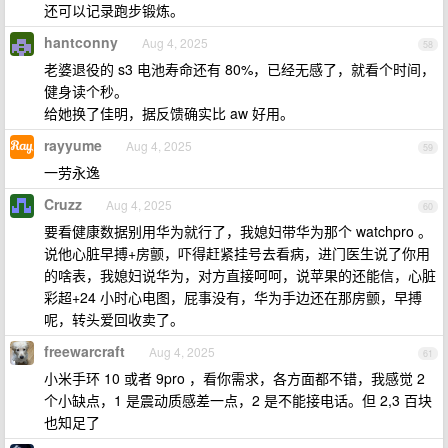
还可以记录跑步锻炼。
hantconny
Aug 4, 2025
58
老婆退役的 s3 电池寿命还有 80%，已经无感了，就看个时间，
健身读个秒。
给她换了佳明，据反馈确实比 aw 好用。
rayyume
Aug 4, 2025
59
一劳永逸
Cruzz
Aug 4, 2025
60
要看健康数据别用华为就行了，我媳妇带华为那个 watchpro 。
说他心脏早搏+房颤，吓得赶紧挂号去看病，进门医生说了你用
的啥表，我媳妇说华为，对方直接呵呵，说苹果的还能信，心脏
彩超+24 小时心电图，屁事没有，华为手边还在那房颤，早搏
呢，转头爱回收卖了。
freewarcraft
Aug 4, 2025
61
小米手环 10 或者 9pro ，看你需求，各方面都不错，我感觉 2
个小缺点，1 是震动质感差一点，2 是不能接电话。但 2,3 百块
也知足了