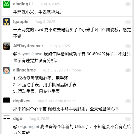
alading11
Aug 3, 2025
22
手环就小米，手表就华为。
lgapple
Aug 3, 2025
23
一天两充的 aw4 充不进去电就买了个小米手环 10 陶瓷板，感觉
不错
AEDaydreamer
Aug 3, 2025
24
@
Hayashikawa
我的午睡检测成功率有 60-80%的样子，不过只
显示有睡觉并没有分析。
allinschroe
Aug 3, 2025 via iPhone
25
1. 仅检测睡眠和心率，用手环
2. 不运动手表，用手机同品牌手表
3. 运动手表，用专业手表
deplives
Aug 3, 2025 via iPhone
26
那不如买个心率带 佩戴比手环手表舒服，全天候监测心率
digu
Aug 3, 2025
27
@
xieguanglei
我准备等今年新的 Ultra 了，不知道会不会有点给
力的更新。