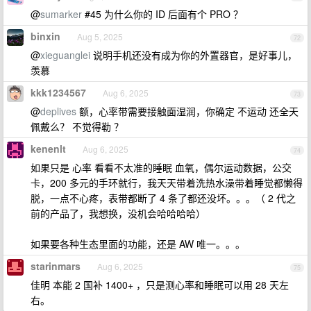
@
sumarker
#45 为什么你的 ID 后面有个 PRO ？
binxin
Aug 5, 2025
72
@
xieguanglei
说明手机还没有成为你的外置器官，是好事儿，
羡慕
kkk1234567
Aug 6, 2025
73
@
deplives
额，心率带需要接触面湿润，你确定 不运动 还全天
佩戴么？ 不觉得勒 ？
kenenlt
Aug 6, 2025
74
如果只是 心率 看看不太准的睡眠 血氧，偶尔运动数据，公交
卡，200 多元的手环就行，我天天带着洗热水澡带着睡觉都懒得
脱，一点不心疼，表带都断了 4 条了都还没坏。。。（ 2 代之
前的产品了，我想换，没机会哈哈哈哈）
如果要各种生态里面的功能，还是 AW 唯一。。。
starinmars
Aug 6, 2025
75
佳明 本能 2 国补 1400+ ，只是测心率和睡眠可以用 28 天左
右。