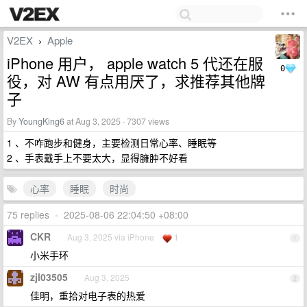
V2EX
Apple
›
iPhone 用户， apple watch 5 代还在服
0
役，对 AW 有点用厌了，求推荐其他牌
子
By
YoungKing6
at Aug 3, 2025 · 7307 views
1 、不咋跑步和健身，主要检测日常心率、睡眠等
2 、手表戴手上不要太大，显得臃肿不好看
心率
睡眠
时尚
75 replies
•
2025-08-06 22:04:50 +08:00
CKR
Aug 3, 2025 via iPhone
1
1
小米手环
zjl03505
Aug 3, 2025
2
佳明，重拾对电子表的热爱