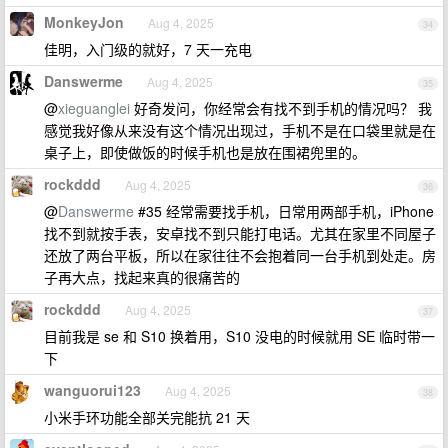
MonkeyJon
Aug 4, 2025
34
佳明，入门级的就好，7 天一充电
Danswerme
Aug 4, 2025
35
@
xieguanglei
好奇发问，你经常会有找不到手机的情况吗？ 我
感觉我好像从来没有这个情况出现过，手机不是在口袋里就是在
桌子上，即使做饭的时候手机也是放在围裙兜里的。
rockddd
Aug 4, 2025
36
@
Danswerme
#35 经常需要找手机，日常用两部手机，iPhone
找不到就按手表，安卓找不到只能打电话。尤其在家里不同屋子
还放了两台平板，所以在家往往不会抱着同一台手机到处走。房
子再大点，找起来真的很痛苦的
rockddd
Aug 4, 2025
37
目前我是 se 和 S10 换着用，S10 没电的时候就用 SE 临时带一
下
wanguorui123
Aug 4, 2025
38
小米手环功能全部关完能抗 21 天