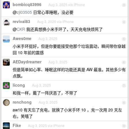
bombicq83996
Aug 3, 2025 via iPhone
3
@
zjl03505
日常心率睡眠，没必要
revival83
Aug 3, 2025 via iPhone
4
@
CKR
我还真想换小米手环了，天天充电快烦死了
Awes0me
Aug 3, 2025
5
小米手环挺好，但是你要能接受他那个垃圾震动，瞬间带你穿越
回 10 年前的震感
AEDaydreamer
Aug 3, 2025
6
但是简单如心率、睡眠这样的功能还真是 AW 最准。其他多少有
点飘。
licong
Aug 3, 2025
7
和我一样，戴了一阵厌恶了，不带了
renchong
Aug 3, 2025
8
aw10 有天忘了充电，就换了小米手环 10 ，充一次用 20 天左
右，笑嘻了
Fike
Aug 3, 2025 via iPhone
9