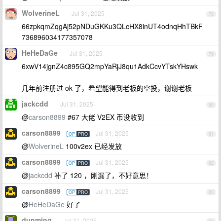
WolverineL
Jul 31, 2025
78
66zpkqmZqgAj52pNDuGKKu3QLcHX8inUT4odnqHhTBkF
736896034177357078
HeHeDaGe
Jul 31, 2025
79
6xwV14jgnZ4c895GQ2mpYaRjJ8qu1AdkCcvYTskYHswk
几年前注册过 ok 了，希望能得到老板的空投，谢谢老板
jackcdd
Jul 31, 2025
80
@
carson8899
#67 大佬 V2EX 币没收到
carson8899
Jul 31, 2025
OP
PRO
81
@
WolverineL
100v2ex 已经发放
carson8899
Jul 31, 2025
OP
PRO
82
@
jackcdd
补了 120 ，刚漏了，不好意思！
carson8899
Jul 31, 2025
OP
PRO
83
@
HeHeDaGe
好了
dunming
Jul 31, 2025