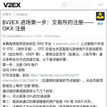
V2EX
Solana
›
$V2EX 进场第一步：交易所的注册——
0
OKX 注册
By
carson8899
at Jul 31, 2025 · 26409 views
本教程将指导您如何在 OKX 平台（
www.okx.com
）上注册账户并进
行 OTC （场外交易）。OTC 交易允许您直接与其他用户交易加密货
币（如比特币、USDT 等），使用法定货币（如美元、人民币等）通
过多种支付方式完成交易。以下是详细步骤：
第一步：注册 OKX 账户
访问 OKX 官网
打开浏览器，前往
https://www.okx.com/ul/6CngT5?
channelId=2180739876
（后面带的是我的节点链接）。点击页面顶
部或右上角的“注册”按钮。
通过我的邀请链接有以下几个好处：
第一，可以获得 20%的交易返佣
第二：我会给通过的邀请链接的用户投放 100 枚 V2EX 代币。
第三：注册完了平台会给新用户奖励（我不确定直接注册有没有）