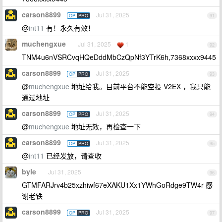
carson8899
Jul 31, 2025
OP
PRO
91
@
int11
有！永久有效！
muchengxue
Jul 31, 2025
1
92
TNM4u6nVSRCvqHQeDddMbCzQpNf3YTrK6h,7368xxxx9445
carson8899
Jul 31, 2025
OP
PRO
93
@
muchengxue
地址给我。目前平台不能空投 V2EX ，我只能
通过地址
carson8899
Jul 31, 2025
OP
PRO
94
@
muchengxue
地址无效，再检查一下
carson8899
Jul 31, 2025
OP
PRO
95
@
int11
已经发放，请查收
byle
Jul 31, 2025
96
GTMFARJrv4b25xzhiwf67eXAKU1Xx1YWhGoRdge9TW4r 感
谢老铁
carson8899
Jul 31, 2025
OP
PRO
97