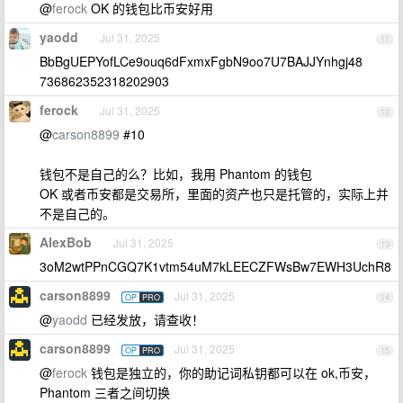
@
ferock
OK 的钱包比币安好用
yaodd
Jul 31, 2025
11
BbBgUEPYofLCe9ouq6dFxmxFgbN9oo7U7BAJJYnhgj48
736862352318202903
ferock
Jul 31, 2025
12
@
carson8899
#10
钱包不是自己的么？比如，我用 Phantom 的钱包
OK 或者币安都是交易所，里面的资产也只是托管的，实际上并
不是自己的。
AlexBob
Jul 31, 2025
13
3oM2wtPPnCGQ7K1vtm54uM7kLEECZFWsBw7EWH3UchR8
carson8899
Jul 31, 2025
OP
PRO
14
@
yaodd
已经发放，请查收！
carson8899
Jul 31, 2025
OP
PRO
15
@
ferock
钱包是独立的，你的助记词私钥都可以在 ok,币安，
Phantom 三者之间切换