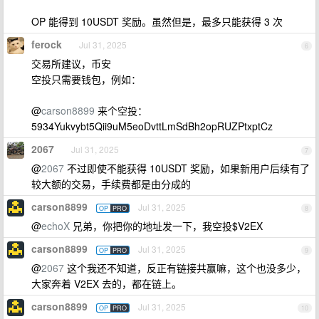
OP 能得到 10USDT 奖励。虽然但是，最多只能获得 3 次
ferock
Jul 31, 2025
6
交易所建议，币安
空投只需要钱包，例如：
@
carson8899
来个空投：
5934Yukvybt5Qii9uM5eoDvttLmSdBh2opRUZPtxptCz
2067
Jul 31, 2025
7
@
2067
不过即使不能获得 10USDT 奖励，如果新用户后续有了
较大额的交易，手续费都是由分成的
carson8899
Jul 31, 2025
OP
PRO
8
@
echoX
兄弟，你把你的地址发一下，我空投$V2EX
carson8899
Jul 31, 2025
OP
PRO
9
@
2067
这个我还不知道，反正有链接共赢嘛，这个也没多少，
大家奔着 V2EX 去的，都在链上。
carson8899
Jul 31, 2025
OP
PRO
10