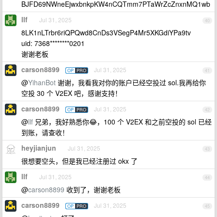
BJFD69NWneEjwxbnkpKW4nCQTmm7PTaWrZcZnxnMQ1wb
llf
Jul 31, 2025
40
8LK1nLTrbr6riQPQwd8CnDs3VSegP4Mr5XKGdiYPa9tv
uid: 7368********0201
谢谢老板
carson8899
Jul 31, 2025
OP
PRO
41
@
YihanBot
谢谢，我看我对你的账户已经空投过 sol.我再给你
空投 30 个 V2EX 吧，感谢支持！
carson8899
Jul 31, 2025
OP
PRO
42
@
llf
兄弟，我好熟悉你😂，100 个 V2EX 和之前空投的 sol 已经
到账，请查收！
heyjianjun
Jul 31, 2025
43
很想要空头，但是我已经注册过 okx 了
llf
Jul 31, 2025
44
@
carson8899
收到了，谢谢老板
carson8899
Jul 31, 2025
OP
PRO
45