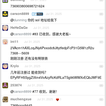
84
736903800698721624
carson8899
Jul 31, 2025
OP
PRO
85
@
dunming
你的 sol 地址给我下
HeHeDaGe
Jul 31, 2025
86
@
carson8899
#83 已收到，感谢大老板~
int11
Jul 31, 2025
87
2VAcm1hAXLcqJNy6Pvxodc8J8ytfedpFcP31G5M1zR2u
7368---5609
刚刚注册 还有没有啊铁铁
Krylo
Jul 31, 2025
88
几年前注册过 能收到吗？
EPyRFH5SygZtXm4VvAzyRcKdRLaTSg96WWXvEQbJWF9E
253874
Jul 31, 2025
89
@
carson8899
#77 收到，谢谢！
muchengxue
Jul 31, 2025
1
90
7368xxxx9445