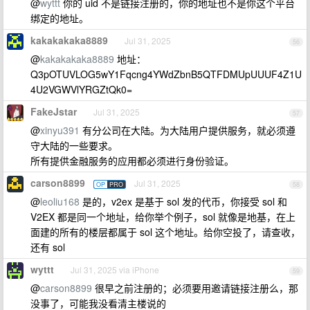
@
wyttt
你的 uid 不是链接注册的，你的地址也不是你这个平台
绑定的地址。
kakakakaka8889
Jul 31, 2025
56
@
kakakakaka8889
地址：
Q3pOTUVLOG5wY1Fqcng4YWdZbnB5QTFDMUpUUUF4Z1U
4U2VGWVlYRGZtQk0=
FakeJstar
Jul 31, 2025
57
@
xinyu391
有分公司在大陆。为大陆用户提供服务，就必须遵
守大陆的一些要求。
所有提供金融服务的应用都必须进行身份验证。
carson8899
Jul 31, 2025
OP
PRO
58
@
leoliu168
是的，v2ex 是基于 sol 发的代币，你接受 sol 和
V2EX 都是同一个地址，给你举个例子，sol 就像是地基，在上
面建的所有的楼层都属于 sol 这个地址。给你空投了，请查收，
还有 sol
wyttt
Jul 31, 2025 via iPhone
59
@
carson8899
很早之前注册的；必须要用邀请链接注册么，那
没事了，可能我没看清主楼说的