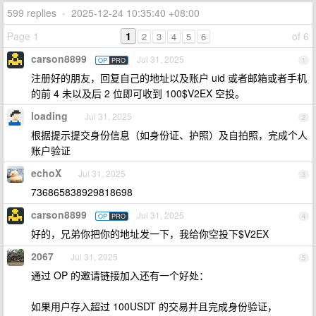
599 replies
•
2025-12-24 10:35:40 +08:00
Page 1
1
of 6
2
3
4
5
6
carson8899
Jul 31, 2025
OP
PRO
1
注册好的朋友，回复自己的地址以及账户 uid 或者邮箱或者手机
的前 4 未以及后 2 位即可收到 100$V2EX 空投。
loading
Jul 31, 2025
2
根据提示提交身份信息（如身份证、护照）及自拍照，完成个人
账户验证
echoX
Jul 31, 2025
3
736865838929818698
carson8899
Jul 31, 2025
OP
PRO
4
好的，兄弟你把你的地址发一下，我给你空投下$V2EX
2067
Jul 31, 2025
5
通过 OP 的邀请链接加入还有一个好处：
如果用户存入超过 100USDT 的交易并且完成身份验证，