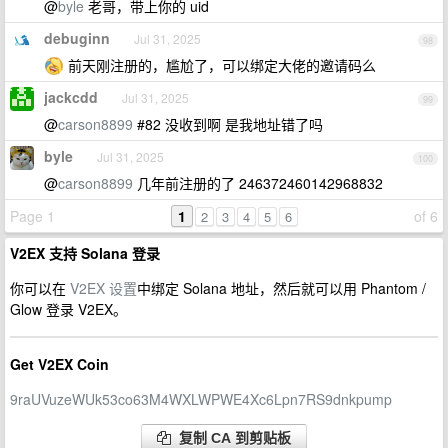
@
byle
老哥，带上你的 uid
debuginn
Jul 31, 2025
98
前天刚注册的，尴尬了，可以绑定大佬的邀请码么
jackcdd
Jul 31, 2025
99
@
carson8899
#82 没收到啊 是我地址错了吗
byle
Jul 31, 2025
100
@
carson8899
几年前注册的了 246372460142968832
Page 1
1
of 6
2
3
4
5
6
V2EX 支持 Solana 登录
你可以在
V2EX 设置
中绑定 Solana 地址，然后就可以用 Phantom /
Glow 登录 V2EX。
Get V2EX Coin
9raUVuzeWUk53co63M4WXLWPWE4Xc6Lpn7RS9dnkpump
复制 CA 到剪贴板