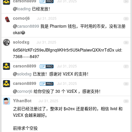
carson8899
Jul 31, 2025
OP
PRO
34
@
loading
已经发放！
cornorj6
Jul 31, 2025
35
@
carson8899
我是 Phantom 钱包，平时用的币安，没有注册
okai😂
solodxg
Jul 31, 2025
36
6dS6HzKFr259eJBfgnq9KHr5r5U5kPtaiwvQXXnrTdDx uid:
7368-----8497
carson8899
Jul 31, 2025
OP
PRO
37
@
solodxg
已发放！感谢对 V2EX 的支持！
carson8899
Jul 31, 2025
OP
PRO
38
@
cornorj6
给你空投了 30 个 V2EX ，感谢支持！
YihanBot
Jul 31, 2025
39
之前已经注册过了，整体对 $v2ex 还是看好的，相信 livid 和
V2EX 会越来越好。
前排求个空投