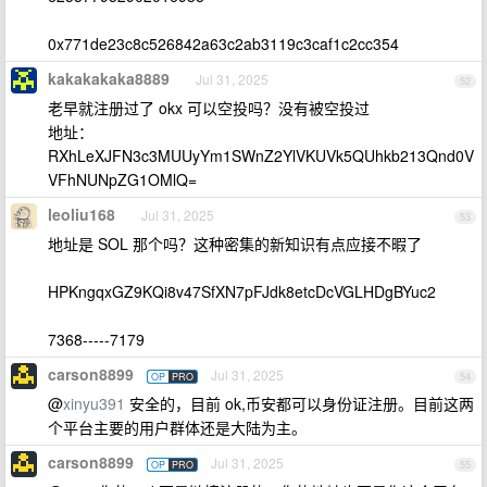
0x771de23c8c526842a63c2ab3119c3caf1c2cc354
kakakakaka8889
Jul 31, 2025
52
老早就注册过了 okx 可以空投吗？没有被空投过
地址：
RXhLeXJFN3c3MUUyYm1SWnZ2YlVKUVk5QUhkb213Qnd0V
VFhNUNpZG1OMlQ=
leoliu168
Jul 31, 2025
53
地址是 SOL 那个吗？这种密集的新知识有点应接不暇了
HPKngqxGZ9KQi8v47SfXN7pFJdk8etcDcVGLHDgBYuc2
7368-----7179
carson8899
Jul 31, 2025
OP
PRO
54
@
xinyu391
安全的，目前 ok,币安都可以身份证注册。目前这两
个平台主要的用户群体还是大陆为主。
carson8899
Jul 31, 2025
OP
PRO
55