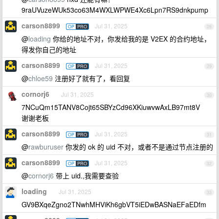
9raUVuzeWUk53co63M4WXLWPWE4Xc6Lpn7RS9dnkpump
carson8899
Jul 31, 2025
OP
PRO
28
@
loading
你给的地址不对，你发给我的是 V2EX 的合约地址，
得发你自己的地址
carson8899
Jul 31, 2025
OP
PRO
29
@
chloe59
注册好了就有了，看回复
cornorj6
Jul 31, 2025
30
7NCuQm15TANV8Cojt65SBYzCd96XKiuwvwAxLB97mt8V
谢谢老板
carson8899
Jul 31, 2025
OP
PRO
31
@
rawburuser
你发的 ok 的 uid 不对，或者不是通过节点注册的
carson8899
Jul 31, 2025
OP
PRO
32
@
cornorj6
带上 uid.,我需要查验
loading
Jul 31, 2025
33
GV9BXqeZgno2TNwhMHViKh6gbVT5iEDwBASNaEFaEDfm