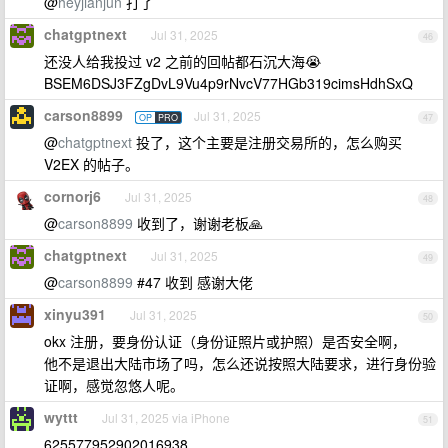
@
heyjianjun
打了
chatgptnext
Jul 31, 2025
46
还没人给我投过 v2 之前的回帖都石沉大海😭
BSEM6DSJ3FZgDvL9Vu4p9rNvcV77HGb319cimsHdhSxQ
carson8899
Jul 31, 2025
OP
PRO
47
@
chatgptnext
投了，这个主要是注册交易所的，怎么购买
V2EX 的帖子。
cornorj6
Jul 31, 2025
48
@
carson8899
收到了，谢谢老板🙏
chatgptnext
Jul 31, 2025
49
@
carson8899
#47 收到 感谢大佬
xinyu391
Jul 31, 2025
50
okx 注册，要身份认证（身份证照片或护照）是否安全啊，
他不是退出大陆市场了吗，怎么还说按照大陆要求，进行身份验
证啊，感觉忽悠人呢。
wyttt
Jul 31, 2025 via iPhone
51
625577952902016938