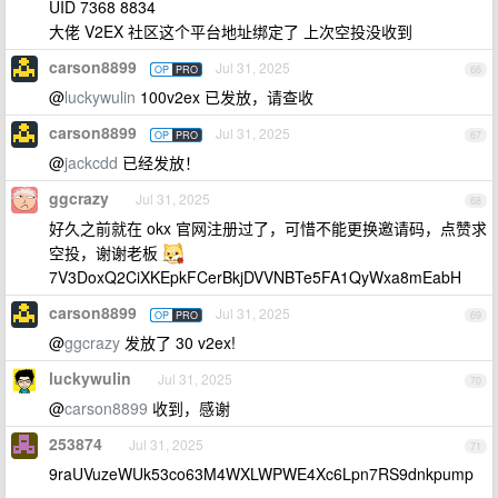
UID 7368 8834
大佬 V2EX 社区这个平台地址绑定了 上次空投没收到
carson8899
Jul 31, 2025
OP
PRO
66
@
luckywulin
100v2ex 已发放，请查收
carson8899
Jul 31, 2025
OP
PRO
67
@
jackcdd
已经发放！
ggcrazy
Jul 31, 2025
68
好久之前就在 okx 官网注册过了，可惜不能更换邀请码，点赞求
空投，谢谢老板
7V3DoxQ2CiXKEpkFCerBkjDVVNBTe5FA1QyWxa8mEabH
carson8899
Jul 31, 2025
OP
PRO
69
@
ggcrazy
发放了 30 v2ex!
luckywulin
Jul 31, 2025
70
@
carson8899
收到，感谢
253874
Jul 31, 2025
71
9raUVuzeWUk53co63M4WXLWPWE4Xc6Lpn7RS9dnkpump