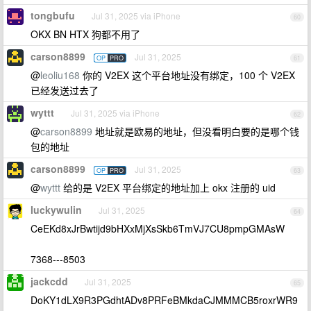
tongbufu
Jul 31, 2025 via iPhone
60
OKX BN HTX 狗都不用了
carson8899
Jul 31, 2025
OP
PRO
61
@
leoliu168
你的 V2EX 这个平台地址没有绑定，100 个 V2EX
已经发送过去了
wyttt
Jul 31, 2025 via iPhone
62
@
carson8899
地址就是欧易的地址，但没看明白要的是哪个钱
包的地址
carson8899
Jul 31, 2025
OP
PRO
63
@
wyttt
给的是 V2EX 平台绑定的地址加上 okx 注册的 uid
luckywulin
Jul 31, 2025
64
CeEKd8xJrBwtijd9bHXxMjXsSkb6TmVJ7CU8pmpGMAsW
7368---8503
jackcdd
Jul 31, 2025
65
DoKY1dLX9R3PGdhtADv8PRFeBMkdaCJMMMCB5roxrWR9