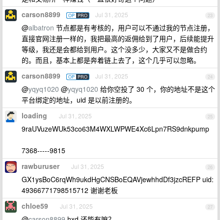
carson8899
Jul 31, 2025
OP
PRO
23
@
albatron
节点都是有考核的，用户可以不通过我的节点注册，
直接官网注册一样的，我把最高的返佣给到了用户，后续能提升
等级，我还是会都给到用户。这个没多少，大家又不是做合约
的。而且，基本上都是奔着链上去了，这个几乎可以忽略。
carson8899
Jul 31, 2025
OP
PRO
24
@
yqyq1020
@
yqyq1020
给你空投了 30 个，你的地址不是这个
平台绑定的地址，uid 是以前注册的。
loading
Jul 31, 2025
25
9raUVuzeWUk53co63M4WXLWPWE4Xc6Lpn7RS9dnkpump
7368-----9815
rawburuser
Jul 31, 2025
26
GX1ysBoC6rqWh9ukdHgCNSBoEQAVjewhhdDf3jzcREFP uid:
49366771798515712 谢谢老板
chloe59
Jul 31, 2025
27
@
carson8899
hxd 还能有嘛？