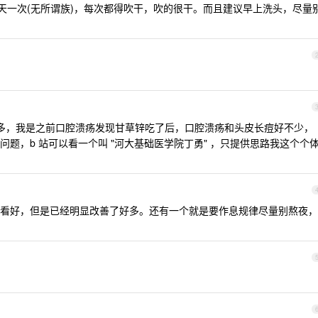
三天一次(无所谓族)，每次都得吹干，吹的很干。而且建议早上洗头，尽量
解很多，我是之前口腔溃疡发现甘草锌吃了后，口腔溃疡和头皮长痘好不少，
题，b 站可以看一个叫 "河大基础医学院丁勇" ，只提供思路我这个个
看好，但是已经明显改善了好多。还有一个就是要作息规律尽量别熬夜，