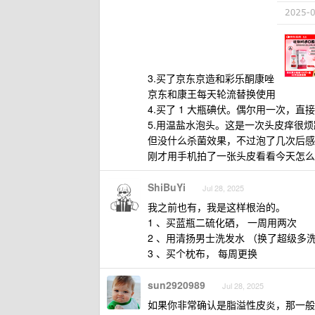
3.买了京东京造和彩乐酮康唑
京东和康王每天轮流替换使用
4.买了 1 大瓶碘伏。偶尔用一次，
5.用温盐水泡头。这是一次头皮痒很
但没什么杀菌效果，不过泡了几次后感
刚才用手机拍了一张头皮看看今天怎么
ShiBuYi
Jul 28, 2025
我之前也有，我是这样根治的。
1 、买蓝瓶二硫化硒， 一周用两次
2 、用清扬男士洗发水 （换了超级多
3 、买个枕布， 每周更换
sun2920989
Jul 28, 2025
如果你非常确认是脂溢性皮炎，那一般