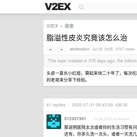
V2EX
健康
›
脂溢性皮炎究竟该怎么治
abcfreedom
·
Jul 28, 2025
· 3757 views
This topic created in 375 days ago, the info
头皮一直长小红痘，算起来快二十年了，每次吃
的老哥来分享下经验。
41 replies
•
2025-07-31 09:43:09 +08:00
512357301
Jul 28, 2025 via Android
那说明医院太次或者你的生活习惯有问
还有，你多久洗一次头，或者一天洗几