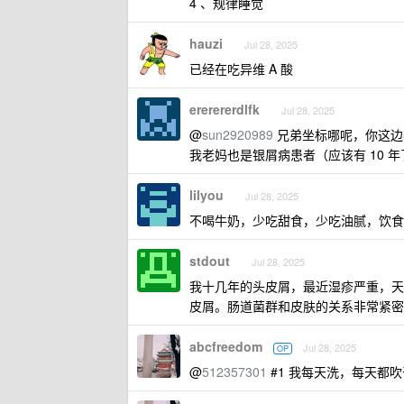
4 、规律睡觉
hauzi
Jul 28, 2025
已经在吃异维 A 酸
ererererdlfk
Jul 28, 2025
@
sun2920989
兄弟坐标哪呢，你这边
我老妈也是银屑病患者（应该有 10
lilyou
Jul 28, 2025
不喝牛奶，少吃甜食，少吃油腻，饮食
stdout
Jul 28, 2025
我十几年的头皮屑，最近湿疹严重，天
皮屑。肠道菌群和皮肤的关系非常紧密
abcfreedom
Jul 28, 2025
OP
@
512357301
#1 我每天洗，每天都