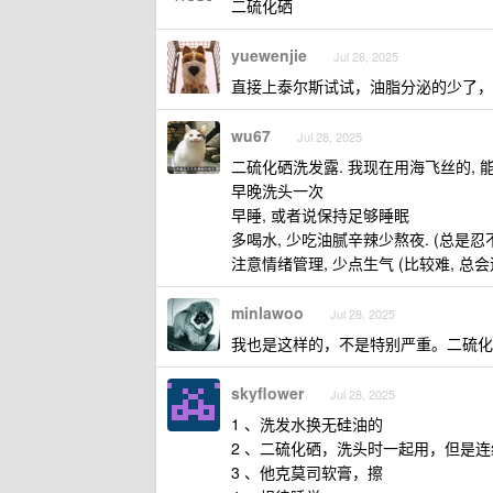
二硫化硒
yuewenjie
Jul 28, 2025
直接上泰尔斯试试，油脂分泌的少了，
wu67
Jul 28, 2025
二硫化硒洗发露. 我现在用海飞丝的, 
早晚洗头一次
早睡, 或者说保持足够睡眠
多喝水, 少吃油腻辛辣少熬夜. (总是忍不
注意情绪管理, 少点生气 (比较难, 总
minlawoo
Jul 28, 2025
我也是这样的，不是特别严重。二硫化
skyflower
Jul 28, 2025
1 、洗发水换无硅油的
2 、二硫化硒，洗头时一起用，但是
3 、他克莫司软膏，擦