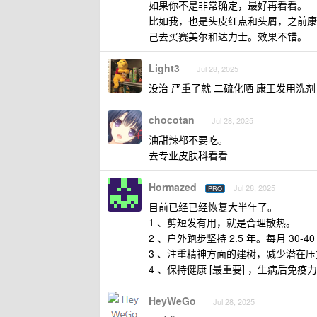
如果你不是非常确定，最好再看看。
比如我，也是头皮红点和头屑，之前康
己去买赛美尔和达力士。效果不错。
Light3
Jul 28, 2025
没治 严重了就 二硫化晒 康王发用洗剂
chocotan
Jul 28, 2025
油甜辣都不要吃。
去专业皮肤科看看
Hormazed
Jul 28, 2025
PRO
目前已经已经恢复大半年了。
1 、剪短发有用，就是合理散热。
2 、户外跑步坚持 2.5 年。每月 30
3 、注重精神方面的建树，减少潜在压
4 、保持健康 [最重要] ，生病后
HeyWeGo
Jul 28, 2025