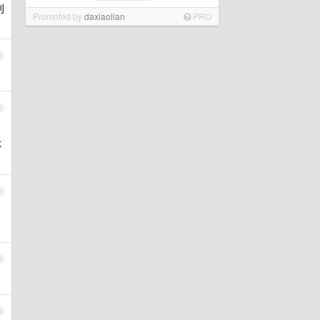
别
Promoted by
daxiaolian
PRO
2
3
体
4
5
6