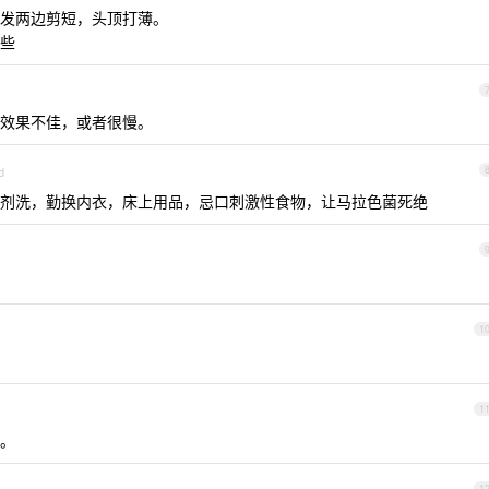
发两边剪短，头顶打薄。
些
效果不佳，或者很慢。
d
剂洗，勤换内衣，床上用品，忌口刺激性食物，让马拉色菌死绝
1
1
。
1