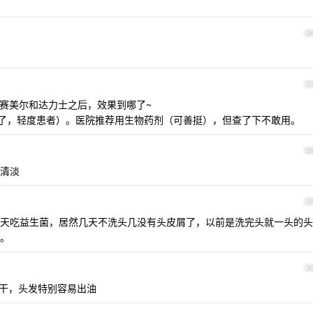
2
2
赛美尔和达力士之后，效果到哪了~
 年了，轻度患者）。医院推荐用生物药剂（可善挺），但查了下不敢用。
2
清淡
2
天吃益生菌，居然几天不洗头几没有头皮屑了，以前是洗完头就一头的头
。
3
吹干，头发特别容易出油