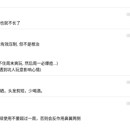
2
也就不长了
2
能有效压制, 但不是根治
住周末爽玩, 然后周一必爆痘...)
会遇到坑人玩意影响心情)
2
硒，头发剪短，少喝酒。
2
连续使用不要超过一周，否则会反作用鼻翼两侧