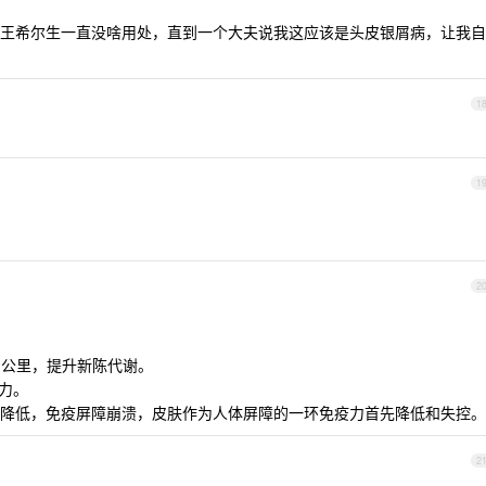
王希尔生一直没啥用处，直到一个大夫说我这应该是头皮银屑病，让我自
1
1
2
-40 公里，提升新陈代谢。
力。
免疫力降低，免疫屏障崩溃，皮肤作为人体屏障的一环免疫力首先降低和失控。
2