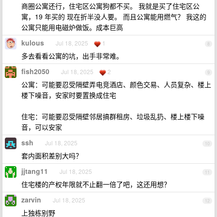
商圈公寓还行，住宅区公寓狗都不买。 我就是买了住宅区公
寓，19 年买的 现在折半没人要。 而且公寓能用燃气？ 我这的
公寓只能用电磁炉做饭。成本巨高
kulous
Jul 18, 2025
1
8
多去看看公寓的坑，出手非常难。
fish2050
Jul 18, 2025
2
9
公寓：可能要忍受隔壁弄电竞酒店、颜色交易、人员复杂、楼上
楼下噪音，安家时要置换成住宅
住宅：可能要忍受隔壁邻居搞群租房、垃圾乱扔、楼上楼下噪
音，可以安家
ssh
Jul 18, 2025
10
套内面积差别大吗？
jjtang11
Jul 18, 2025
11
住宅楼的产权年限就不止翻一倍了吧，这还用想？
zarvin
Jul 18, 2025
12
上独栋别野