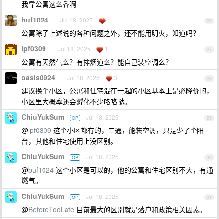
我靠公寓这么香啊
buf1024
Jul 18, 2025
1
26
公寓除了上述说的各种问题之外，还不能用明火，知道吗？
lpf0309
Jul 18, 2025
1
27
公寓有天然气么？有排烟道么？能自己装空调么？
oasis0924
Jul 18, 2025
3
28
建议换个小区，公寓和住宅混在一起的小区基本上是必降价的，
小区里大概率还会孵化不少咯咯哒。
ChiuYukSum
Jul 18, 2025
OP
29
@
lpf0309
这个小区都有的，三通，能装空调，只是少了个阳
台，其他和住宅使用上没区别。
ChiuYukSum
Jul 18, 2025
OP
30
@
buf1024
这个小区是可以的，他的公寓和住宅区别不大，有通
燃气。
ChiuYukSum
Jul 18, 2025
OP
31
@
BeforeTooLate
目前最大的区别就是落户和政策相关因素。