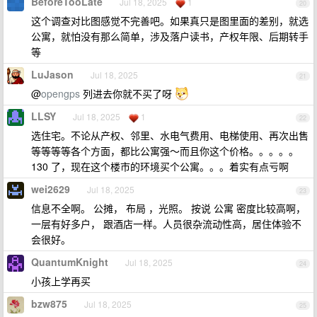
BeforeTooLate
Jul 18, 2025
1
20
这个调查对比图感觉不完善吧。如果真只是图里面的差别，就选
公寓，就怕没有那么简单，涉及落户读书，产权年限、后期转手
等
LuJason
Jul 18, 2025
21
@
opengps
列进去你就不买了呀
LLSY
Jul 18, 2025
1
22
选住宅。不论从产权、邻里、水电气费用、电梯使用、再次出售
等等等等各个方面，都比公寓强～而且你这个价格。。。。。
130 了，现在这个楼市的环境买个公寓。。。着实有点亏啊
wei2629
Jul 18, 2025
23
信息不全啊。 公摊， 布局 ，光照。 按说 公寓 密度比较高啊，
一层有好多户， 跟酒店一样。人员很杂流动性高，居住体验不
会很好。
QuantumKnight
Jul 18, 2025
24
小孩上学再买
bzw875
Jul 18, 2025
25