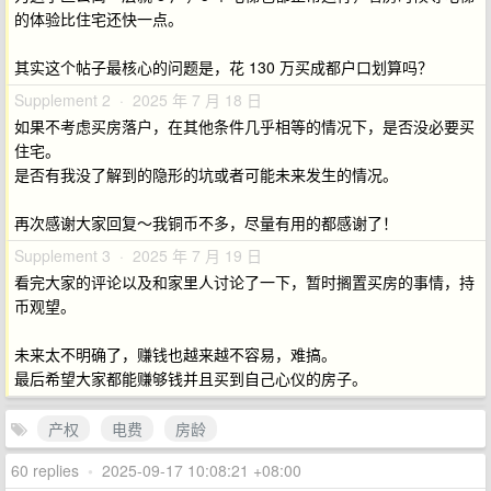
的体验比住宅还快一点。
其实这个帖子最核心的问题是，花 130 万买成都户口划算吗？
Supplement 2 · 2025 年 7 月 18 日
如果不考虑买房落户，在其他条件几乎相等的情况下，是否没必要买
住宅。
是否有我没了解到的隐形的坑或者可能未来发生的情况。
再次感谢大家回复～我铜币不多，尽量有用的都感谢了！
Supplement 3 · 2025 年 7 月 19 日
看完大家的评论以及和家里人讨论了一下，暂时搁置买房的事情，持
币观望。
未来太不明确了，赚钱也越来越不容易，难搞。
最后希望大家都能赚够钱并且买到自己心仪的房子。
产权
电费
房龄
60 replies
•
2025-09-17 10:08:21 +08:00