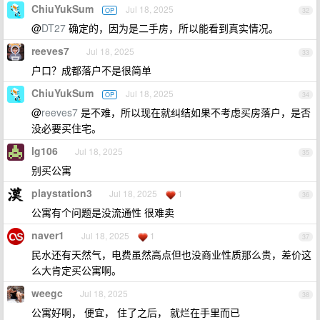
ChiuYukSum
Jul 18, 2025
OP
32
@
DT27
确定的，因为是二手房，所以能看到真实情况。
reeves7
Jul 18, 2025
33
户口？成都落户不是很简单
ChiuYukSum
Jul 18, 2025
OP
34
@
reeves7
是不难，所以现在就纠结如果不考虑买房落户，是否
没必要买住宅。
lg106
Jul 18, 2025
35
别买公寓
playstation3
Jul 18, 2025
1
36
公寓有个问题是没流通性 很难卖
naver1
Jul 18, 2025
1
37
民水还有天然气，电费虽然高点但也没商业性质那么贵，差价这
么大肯定买公寓啊。
weegc
Jul 18, 2025
38
公寓好啊， 便宜， 住了之后， 就烂在手里而已