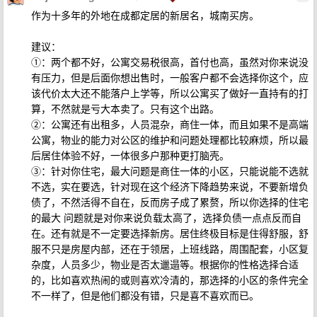
作为十多年的外地在成都定居的新居名，城南买房。
建议：
①：两个都不好，公寓交易税很高，首付也高，虽然对你来说没
有压力，但是后面你想出售时，一般客户都不会选择你这个，应
该代价太大还不能落户上学等，所以公寓买了做好一直持有的打
算，不然就是亏大本卖了。只有这个出路。
②：公寓还有出租多，人员混杂，商住一体，而且如果不是高端
公寓，物业的能力对公区的维护和问题处理都比较麻烦，所以最
后居住体验不好，一体很多户那种更打脑壳。
③：针对你住宅，最大问题是商住一体的小区，只能说能不选就
不选，实在要选，针对现在这个经济下降趋势来说，不要新增负
债了，不然活得不自在，反而房子成了累赘，所以你选择的住宅
的最大 问题就是对你来说负载太高了，选择负债一点点反而自
在。还有就是不一定要选择新房。居住终极目标是住得舒服，舒
服不只是房屋内部，还在于领居，上班线路，周围配套，小区复
杂度，人员多少，物业是否太邋遢等。根据你的性格选择合适
的，比如喜欢热闹的或则喜欢冷清的，那选择的小区的条件完全
不一样了，但是他们都没有错，只是喜不喜欢而已。