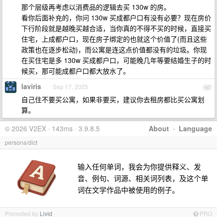
那个层级再考虑以消费品的逻辑去买 130w 的房。
看你后面补充的，你问 130w 买成都户口有没有必要？现在房价
下行阶段就是越晚买越合适，当你真的不得不买的时候，直接买
住宅，上成都户口，现在房子绑定的也就这个价值了(而且这些
政策也在逐步松动)，而公寓是连这点价值都没有的垃圾。你现
在买住宅是多 130w 买成都户口，可能晚几年等要结婚生子的时
候买，那可能成都户口都大放水了。
laviris
Sep 17, 2025
60
自己住不要买公寓，如果非要买，建议你去租房都比买公寓划
算。
© 2026 V2EX · 143ms · 3.9.8.5
About
·
Language
persona/dict
输入任何单词，我会为你提供释义、发
音、例句、词源、相关词列表，及这个单
词在文学作品中被使用的例子。
Promoted by
Livid
PRO