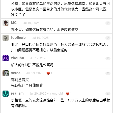
还有，如果喜欢简单的生活的话，尽量选择城南，如果烟火气可
以市区，但是其实市区带来的其他代价很大，当然这个可以说一
篇文章了
MC
Jul 19, 2025
53
都不买，如果这玩意有合约，那更应该做空
foolherb
Jul 19, 2025
54
非北上户口的价值会持续贬值，各大普通一线城市会继续抢人，
户口问题感觉不用担心，以后会送的
zhouhu
Jul 19, 2025
55
矿大的“住宅” 不就是公寓吗
seres
Jul 19, 2025
1
56
都别急着买
先各租几个月住住看
realism
Jul 20, 2025 via Android
1
57
价格低一点的公寓流通性会好一些，100 万以上的以后要出手就
有点麻烦。