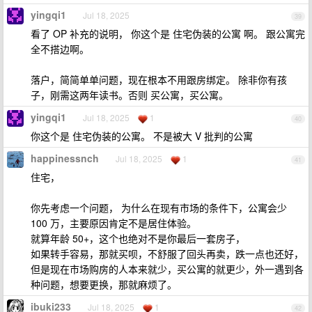
yingqi1
Jul 18, 2025
39
看了 OP 补充的说明， 你这个是 住宅伪装的公寓 啊。 跟公寓完
全不搭边啊。
落户，简简单单问题，现在根本不用跟房绑定。 除非你有孩
子，刚需这两年读书。否则 买公寓，买公寓。
yingqi1
Jul 18, 2025
1
40
你这个是 住宅伪装的公寓。 不是被大 V 批判的公寓
happinessnch
Jul 18, 2025
1
41
住宅，
你先考虑一个问题， 为什么在现有市场的条件下，公寓会少
100 万，主要原因肯定不是居住体验。
就算年龄 50+，这个也绝对不是你最后一套房子，
如果转手容易，那就买呗，不舒服了回头再卖，跌一点也还好，
但是现在市场购房的人本来就少，买公寓的就更少，外一遇到各
种问题，想要更换，那就麻烦了。
ibuki233
Jul 18, 2025
1
42