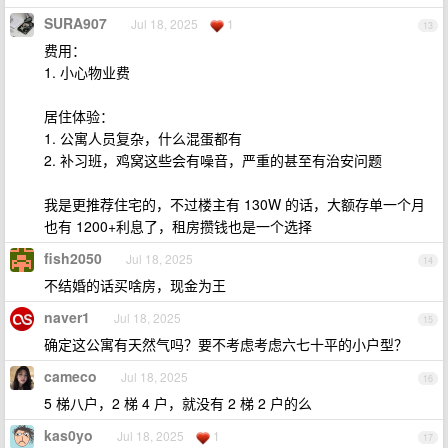
SURA907
Jul 18, 2025
1
13
费用：
1. 小心物业费
居住体验：
1. 公寓人员复杂，什么混蛋都有
2. 补习班，鸡窝这些会有噪音，严重的甚至有治安问题
我是更推荐住宅的，不过楼主有 130W 的话，大额存单一个月
也有 1200+利息了，租房攒钱也是一个选择
fish2050
Jul 18, 2025
14
不结婚的话买啥房，现金为王
naver1
Jul 18, 2025
15
确定这公寓有天然气吗？要不考虑考虑六七十平的小户型？
cameco
Jul 18, 2025
16
5 梯八户，2 梯 4 户，就没有 2 梯 2 户的么
kas0yo
Jul 18, 2025
1
17