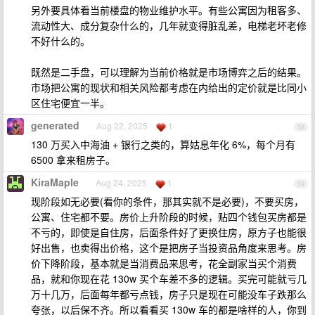
另外要具体看当前楼盘的物业维护水平。有些公寓因为租客多、
流动性大、成分复杂什么的，几年就变得脏乱差，电梯老坏老修
不好什么的。
既然是二手盘，可以理解为当前价格就是市场博弈之后的结果。
市场把公寓的现状和相关风险都考虑在内给出的定价就是比同小
区住宅便宜一半。
generated
Aug 22, 2025
1
58
130 万买入中海油 + 银行之类的，算姑息年化 6%，每个月有
6500 拿来租房子。
KiraMaple
Aug 24, 2025
1
59
现阶段如无必要(看你的条件，那其实就不是必要)，不要买房，
公寓、住宅都不要。房价上升阶段的时候，贴四个钱包买房都是
不亏的，即使是自住房，后面条件好了更换住房，原方子也能很
好出售，也卖得出价格，这个是把房子当投资品角度来思考。房
价下降阶段，基本就是当消费品来思考，花全副家当买个消费
品，就和你现在花 130w 买个车差不多的逻辑。买完可能就亏几
万十几万，后面每年都亏点钱，房子只是现在可能没车子跌那么
夸张，以后保不齐。所以看看买 130w 车的都是啥样的人，你到