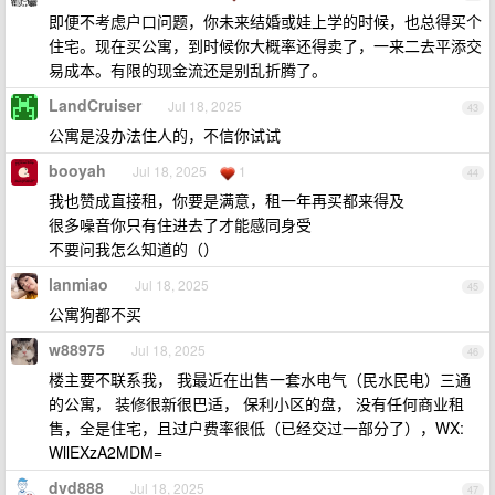
即便不考虑户口问题，你未来结婚或娃上学的时候，也总得买个
住宅。现在买公寓，到时候你大概率还得卖了，一来二去平添交
易成本。有限的现金流还是别乱折腾了。
LandCruiser
Jul 18, 2025
43
公寓是没办法住人的，不信你试试
booyah
Jul 18, 2025
1
44
我也赞成直接租，你要是满意，租一年再买都来得及
很多噪音你只有住进去了才能感同身受
不要问我怎么知道的（）
lanmiao
Jul 18, 2025
45
公寓狗都不买
w88975
Jul 18, 2025
46
楼主要不联系我， 我最近在出售一套水电气（民水民电）三通
的公寓， 装修很新很巴适， 保利小区的盘， 没有任何商业租
售，全是住宅，且过户费率很低（已经交过一部分了），WX:
WllEXzA2MDM=
dvd888
Jul 18, 2025
47