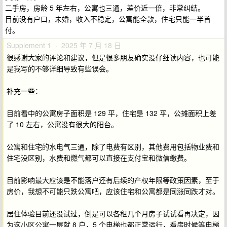
二手房，房龄 5 年左右，公寓也三通，差价近一倍，非常纠结。
目前没有户口，未婚，收入不稳定，公寓能全款，住宅只能一半首
付。
Supplement 1 · 2025 年 7 月 18 日
很感谢大家的评论和建议，但是很多朋友确实没仔细读内容，也可能
是我写的不够详细导致有些误会。
补充一些：
目前看中的公寓房子面积是 129 平，住宅是 132 平，公摊面积上差
了 10 左右，公寓没有很大的阳台。
公寓和住宅的水电气三通，除了电费有区别，其他费用包括物业费和
住宅没区别，水费和燃气都可以直接在支付宝和微信缴费。
目前影响最大应该是不能落户还有后续的产权年限等政策因素，至于
房价，我想不可能只跌公寓吧，应该住宅和公寓都是同涨同跌才对。
居住体验目前还没试过，倒是可以各租几个月房子试试看再决定，因
为这小区公寓一层就 8 户，5 个电梯也都正常运行，看房时候等电梯