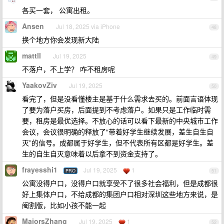
各买一套， 公寓出租。
Ansen
Jul 18, 2025 via iPhone
48
换个地方你会发现新大陆
mattll
Jul 19, 2025
49
不落户，不上学？ 咋不租房呢
YaakovZiv
Jul 19, 2025
50
看完了，但是没看懂楼主是基于什么需求去买的。前面言语体现
了要为落户买房，后面提到不考虑落户。如果只是工作临时需
要，租房是最优选择。不放心的话可以看下最新的中央城市工作
会议，会议很明确的释放了“带着好学生继续发展，差生自生自
灭”的信号。成都属于好学生，但不代表所有区都是好学生。差
生的自生自灭意味着以后拿不到资金支持了。
frayesshi1
Jul 19, 2025
1
PRO
51
公寓没得户口，没得户口就享受不了很多社会福利，但是成都很
好上集体户口，不给成都的集团户口相对深圳这些地方来说，是
阉割版，比如小孩不能一起
MajorsZhang
Jul 19, 2025
1
52