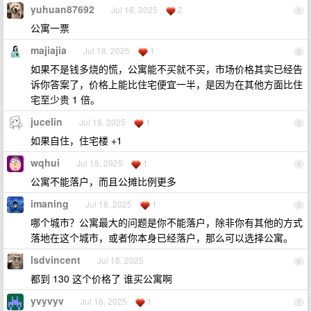
yuhuan87692
Jul 18, 2025
2
1
公寓一票
majiajia
Jul 18, 2025
1
2
如果不是钱多烧的慌，公寓能不买就不买，市场价格其实已经告
诉你答案了，价格上能比住宅便宜一半，是因为在其他方面比住
宅至少贵 1 倍。
jucelin
Jul 18, 2025
1
3
如果自住，住宅楼 +1
wqhui
Jul 18, 2025
1
4
公寓不能落户，而且公摊比例更多
imaning
Jul 18, 2025
1
5
哪个城市？公寓最大的问题是你不能落户，除非你有其他的方式
落地在这个城市，或者你本身已经落户，那么可以选择公寓。
lsdvincent
Jul 18, 2025
6
都到 130 这个价格了 谁买公寓啊
yvyvyv
Jul 18, 2025
1
7