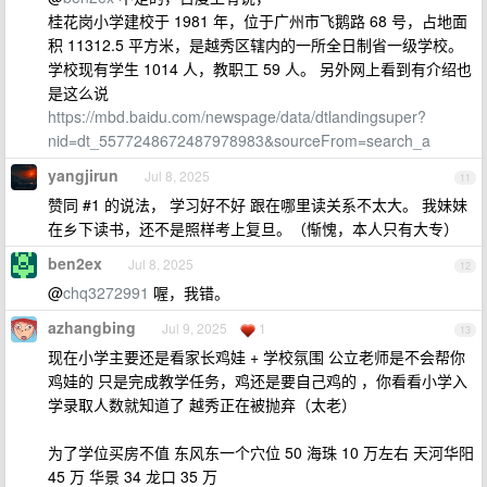
桂花岗小学建校于 1981 年，位于广州市飞鹅路 68 号，占地面
积 11312.5 平方米，是越秀区辖内的一所全日制省一级学校。
学校现有学生 1014 人，教职工 59 人。 另外网上看到有介绍也
是这么说
https://mbd.baidu.com/newspage/data/dtlandingsuper?
nid=dt_5577248672487978983&sourceFrom=search_a
yangjirun
Jul 8, 2025
11
赞同 #1 的说法， 学习好不好 跟在哪里读关系不太大。 我妹妹
在乡下读书，还不是照样考上复旦。（惭愧，本人只有大专）
ben2ex
Jul 8, 2025
12
@
chq3272991
喔，我错。
azhangbing
Jul 9, 2025
1
13
现在小学主要还是看家长鸡娃 + 学校氛围 公立老师是不会帮你
鸡娃的 只是完成教学任务，鸡还是要自己鸡的 ，你看看小学入
学录取人数就知道了 越秀正在被抛弃（太老）
为了学位买房不值 东风东一个穴位 50 海珠 10 万左右 天河华阳
45 万 华景 34 龙口 35 万