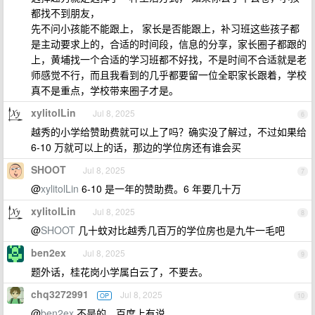
都找不到朋友，
先不问小孩能不能跟上， 家长是否能跟上，补习班这些孩子都
是主动要求上的，合适的时间段，信息的分享，家长圈子都跟的
上，黄埔找一个合适的学习班都不好找，不是时间不合适就是老
师感觉不行，而且我看到的几乎都要留一位全职家长跟着，学校
真不是重点，学校带来圈子才是。
xylitolLin
Jul 8, 2025
6
越秀的小学给赞助费就可以上了吗？确实没了解过，不过如果给
6-10 万就可以上的话，那边的学位房还有谁会买
SHOOT
Jul 8, 2025
7
@
xylitolLin
6-10 是一年的赞助费。6 年要几十万
xylitolLin
Jul 8, 2025
8
@
SHOOT
几十蚊对比越秀几百万的学位房也是九牛一毛吧
ben2ex
Jul 8, 2025
9
题外话，桂花岗小学属白云了，不要去。
chq3272991
Jul 8, 2025
OP
10
@
ben2ex
不是的，百度上有说，