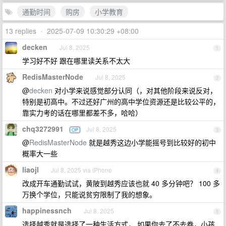
通勤时间
购房
小学教育
13 replies
•
2025-07-09 10:30:29 +08:00
decken
Jul 8, 2025
1
学习好不好 跟在哪里读关系不太大
RedisMasterNode
Jul 8, 2025
2
@
decken
对小学来说感觉部分认同（，对其他阶段来说反对，
特别是初高中。不过还好广州的高中学位资源还是比较公平的，
靠实力考的话在哪里都差不多，哈哈）
chq3272991
Jul 8, 2025
OP
3
@
RedisMasterNode
就是越秀这边小学能摇号到比较好的初中
概率大一些
liaojl
Jul 8, 2025 via iPhone
4
改成开车通勤试试，黄陂到越秀应该也就 40 多分钟吧？ 100 多
万换个学位，只能说贫穷限制了我的想象。
happinessnch
Jul 8, 2025
5
选择越秀就是选择了一种生活方式， 如果你去了不去卷，小孩