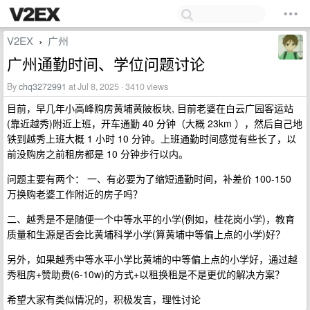
V2EX
广州
›
广州通勤时间、学位问题讨论
By
chq3272991
at Jul 8, 2025 · 3410 views
目前，早几年小高峰购房黄埔黄陂板块, 目前老婆在白云广园客运站
(靠近越秀)附近上班，开车通勤 40 分钟（大概 23km ），然后自己地
铁到越秀上班大概 1 小时 10 分钟。上班通勤时间感觉有些长了，以
前没购房之前租房都是 10 分钟步行以内。
问题主要有两个： 一、有必要为了缩短通勤时间，补差价 100-150
万换购老婆工作附近的房子吗？
二、越秀是不是随便一个中等水平的小学(例如，桂花岗小学)，教育
质量和生源是否会比黄埔科学小学(算黄埔中等偏上点的小学)好？
另外，如果越秀中等水平小学比黄埔的中等偏上点的小学好，通过越
秀租房+赞助费(6-10w)的方式+以租换租是不是更优的解决方案？
希望大家有类似情况的，积极发言，理性讨论