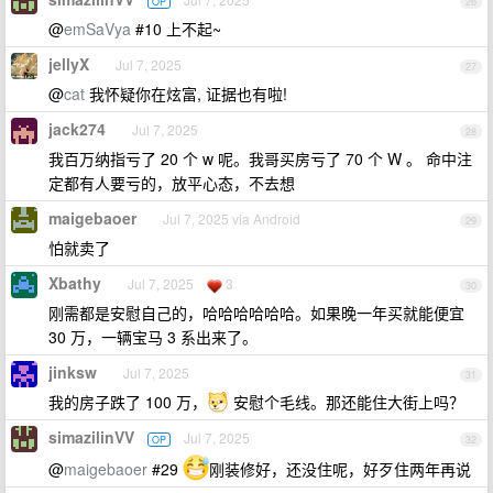
OP
26
@
emSaVya
#10 上不起~
jellyX
Jul 7, 2025
27
@
cat
我怀疑你在炫富, 证据也有啦!
jack274
Jul 7, 2025
28
我百万纳指亏了 20 个 w 呢。我哥买房亏了 70 个 W 。 命中注
定都有人要亏的，放平心态，不去想
maigebaoer
Jul 7, 2025 via Android
29
怕就卖了
Xbathy
Jul 7, 2025
3
30
刚需都是安慰自己的，哈哈哈哈哈哈。如果晚一年买就能便宜
30 万，一辆宝马 3 系出来了。
jinksw
Jul 7, 2025
31
我的房子跌了 100 万，
安慰个毛线。那还能住大街上吗？
simazilinVV
Jul 7, 2025
OP
32
@
maigebaoer
#29
刚装修好，还没住呢，好歹住两年再说