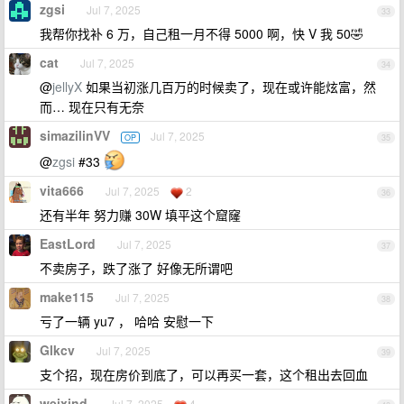
zgsi
Jul 7, 2025
33
我帮你找补 6 万，自己租一月不得 5000 啊，快 V 我 50🤣
cat
Jul 7, 2025
34
@
jellyX
如果当初涨几百万的时候卖了，现在或许能炫富，然
而… 现在只有无奈
simazilinVV
Jul 7, 2025
OP
35
@
zgsi
#33
vita666
Jul 7, 2025
2
36
还有半年 努力赚 30W 填平这个窟窿
EastLord
Jul 7, 2025
37
不卖房子，跌了涨了 好像无所谓吧
make115
Jul 7, 2025
38
亏了一辆 yu7 ， 哈哈 安慰一下
Glkcv
Jul 7, 2025
39
支个招，现在房价到底了，可以再买一套，这个租出去回血
weixind
Jul 7, 2025
4