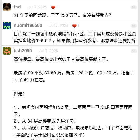
fnd
Jul 7, 2025
1
54
21 年买的回龙观，亏了 230 万了。有没有好受点？
nuomi196500
Jul 7, 2025
1
55
目前除了一线城市核心地段的好小区，二手实际成交价是小区真
实挂盘均价*0.6-0.7 ，如果你用挂盘价参考，那意味着还要打折
fish2050
Jul 7, 2025
56
高位接盘，最高价卖出老房子 + 最高价买新房子。
老房子 90 平跌 60-80 万，新房 122 平跌 100-120 万，相当于
亏了 40 万左右。
但是：
1 、房间套内面积增加 32 平，二室两厅一卫 变成 四室两厅两
卫；
2 、从 34 层高楼变成 7 层洋房；
3 、从 两梯四户变成一梯两户，电梯走廊独占，打了整面鞋柜
+半面柜子等于使用面积又增加 3 平；