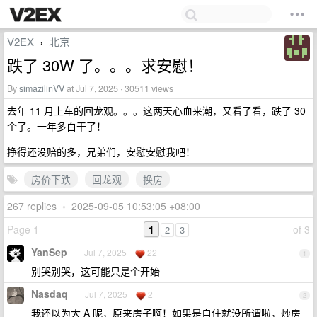
V2EX
北京
›
跌了 30W 了。。。求安慰！
By
simazilinVV
at Jul 7, 2025 · 30511 views
去年 11 月上车的回龙观。。。这两天心血来潮，又看了看，跌了 30
个了。一年多白干了！
挣得还没赔的多，兄弟们，安慰安慰我吧！
房价下跌
回龙观
换房
267 replies
•
2025-09-05 10:53:05 +08:00
Page 1
1
of 3
2
3
YanSep
Jul 7, 2025
22
1
别哭别哭，这可能只是个开始
Nasdaq
Jul 7, 2025
2
2
我还以为大 A 昵，原来房子啊！如果是自住就没所谓啦，炒房