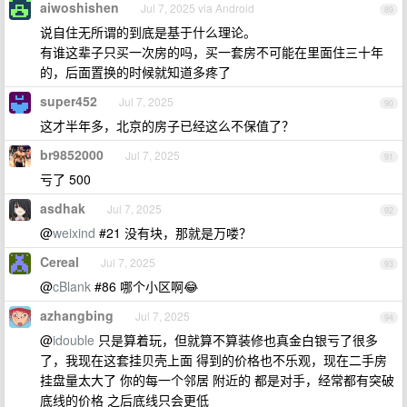
aiwoshishen
Jul 7, 2025 via Android
89
说自住无所谓的到底是基于什么理论。
有谁这辈子只买一次房的吗，买一套房不可能在里面住三十年
的，后面置换的时候就知道多疼了
super452
Jul 7, 2025
90
这才半年多，北京的房子已经这么不保值了？
br9852000
Jul 7, 2025
91
亏了 500
asdhak
Jul 7, 2025
92
@
weixind
#21 没有块，那就是万喽？
Cereal
Jul 7, 2025
93
@
cBlank
#86 哪个小区啊😂
azhangbing
Jul 7, 2025
94
@
idouble
只是算着玩，但就算不算装修也真金白银亏了很多
了，我现在这套挂贝壳上面 得到的价格也不乐观，现在二手房
挂盘量太大了 你的每一个邻居 附近的 都是对手，经常都有突破
底线的价格 之后底线只会更低