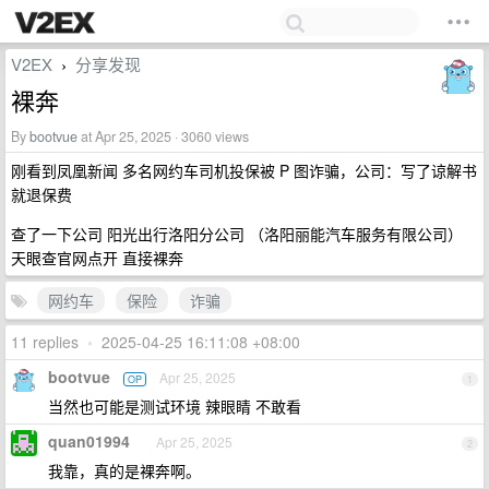
V2EX
分享发现
›
裸奔
By
bootvue
at Apr 25, 2025 · 3060 views
刚看到凤凰新闻 多名网约车司机投保被 P 图诈骗，公司：写了谅解书
就退保费
查了一下公司 阳光出行洛阳分公司 （洛阳丽能汽车服务有限公司）
天眼查官网点开 直接裸奔
网约车
保险
诈骗
11 replies
•
2025-04-25 16:11:08 +08:00
bootvue
Apr 25, 2025
OP
1
当然也可能是测试环境 辣眼睛 不敢看
quan01994
Apr 25, 2025
2
我靠，真的是裸奔啊。