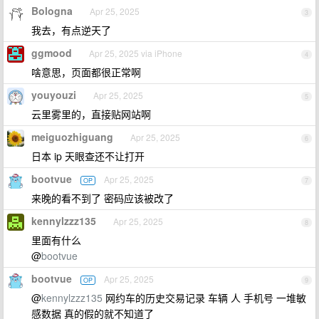
Bologna
Apr 25, 2025
3
我去，有点逆天了
ggmood
Apr 25, 2025 via iPhone
4
啥意思，页面都很正常啊
youyouzi
Apr 25, 2025
5
云里雾里的，直接贴网站啊
meiguozhiguang
Apr 25, 2025
6
日本 ip 天眼查还不让打开
bootvue
Apr 25, 2025
OP
7
来晚的看不到了 密码应该被改了
kennylzzz135
Apr 25, 2025
8
里面有什么
@
bootvue
bootvue
Apr 25, 2025
OP
9
@
kennylzzz135
网约车的历史交易记录 车辆 人 手机号 一堆敏
感数据 真的假的就不知道了