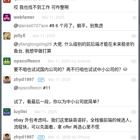
哎 我也找不到工作 可咋整啊
webfamer
Mar 11, 2025
9
@
qianss0727ace
#8 6 个月了，躺平，别焦虑
jellyX
Mar 11, 2025
10
@
yifangtongxing28
大佬, 什么级别的前后端才能在未来稳坐钓
鱼台, 我想早做打算
opscoffeecn
Mar 11, 2025 via Android
11
要不咱也试试国内公司的？再不行咱也试试中小公司的？🐶
zhyd1997
Mar 11, 2025
OP
12
@
opscoffeecn
#11
试了，看最后一段，你以为中小公司就简单？
luyifei
Mar 11, 2025
13
ebay 外包考虑吗，我们这里缺英语好，全栈偏前端的候选人，
流程快，可以先面着，拿 offer 再选心里不慌
zhyd1997
Mar 11, 2025 via iPhone
OP
14