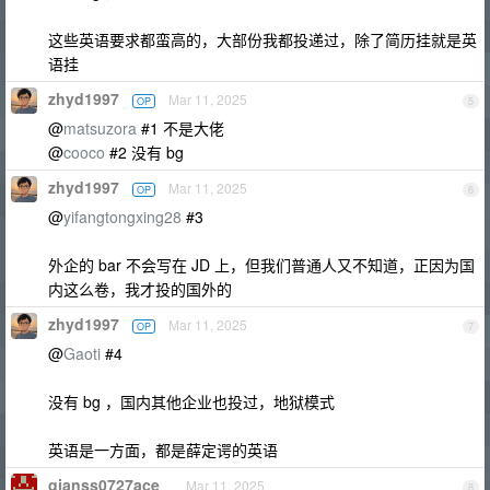
这些英语要求都蛮高的，大部份我都投递过，除了简历挂就是英
语挂
zhyd1997
Mar 11, 2025
OP
5
@
matsuzora
#1 不是大佬
@
cooco
#2 没有 bg
zhyd1997
Mar 11, 2025
OP
6
@
yifangtongxing28
#3
外企的 bar 不会写在 JD 上，但我们普通人又不知道，正因为国
内这么卷，我才投的国外的
zhyd1997
Mar 11, 2025
OP
7
@
Gaoti
#4
没有 bg ，国内其他企业也投过，地狱模式
英语是一方面，都是薛定谔的英语
qianss0727ace
Mar 11, 2025
8