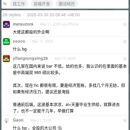
找工作
前端开发
面试经历
28 replies
•
2025-03-30 20:09:48 +08:00
matsuzora
Mar 11, 2025 via iPhone
1
大佬这都投的外企啊
cooco
Mar 11, 2025
2
什么 bg
yifangtongxing28
Mar 11, 2025
3
这几家在国内来说 bar 不低，给的也多，我认识的在里面的基本
是中高端双 985 硕比较多。
其次，现在 hc 都很有限，要是经济宽裕，多找几个月无妨，但
如果有经济压力，建议还是海投
普通前后端，这波基本凉凉，ai+天量毕业生供给，就算进去
了，也不一定能干几年，早做打算
Gaoti
Mar 11, 2025
4
什么 bg ，全投的大公司 🤔