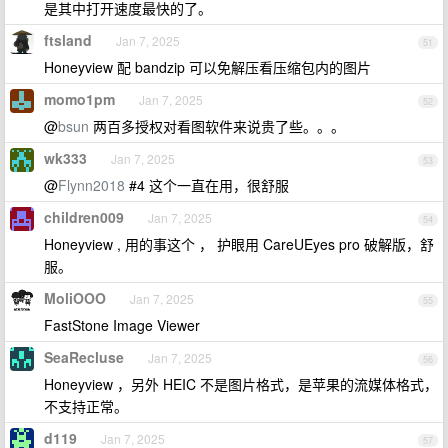
是其中打开速度最快的了。
ftsland
Jan 7, 2025
51
Honeyview 配 bandzip 可以免解压看压缩包内的图片
momo1pm
Jan 7, 2025
52
@
bsun
两百多授权对看图软件来说贵了些。。。
wk333
Jan 7, 2025
53
@
Flynn2018
#4 这个一直在用，很舒服
children009
Jan 7, 2025
54
Honeyview , 用的事这个 ， 护眼用 CareUEyes pro 破解版，舒
服。
MoliOOO
Jan 7, 2025
55
FastStone Image Viewer
SeaRecluse
Jan 7, 2025
56
Honeyview ，另外 HEIC 不是图片格式，是苹果的流媒体格式，
不支持正常。
d119
Jan 7, 2025
57