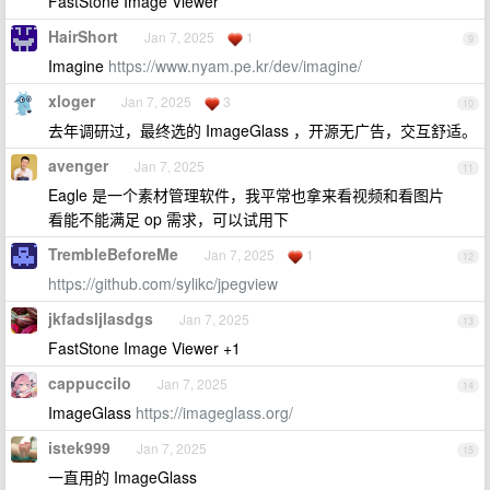
FastStone Image Viewer
HairShort
Jan 7, 2025
1
9
Imagine
https://www.nyam.pe.kr/dev/imagine/
xloger
Jan 7, 2025
3
10
去年调研过，最终选的 ImageGlass ，开源无广告，交互舒适。
avenger
Jan 7, 2025
11
Eagle 是一个素材管理软件，我平常也拿来看视频和看图片
看能不能满足 op 需求，可以试用下
TrembleBeforeMe
Jan 7, 2025
1
12
https://github.com/sylikc/jpegview
jkfadsljlasdgs
Jan 7, 2025
13
FastStone Image Viewer +1
cappuccilo
Jan 7, 2025
14
ImageGlass
https://imageglass.org/
istek999
Jan 7, 2025
15
一直用的 ImageGlass