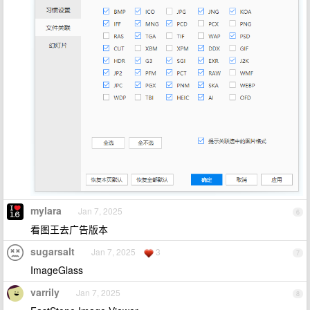
mylara
Jan 7, 2025
6
看图王去广告版本
sugarsalt
Jan 7, 2025
3
7
ImageGlass
varrily
Jan 7, 2025
8