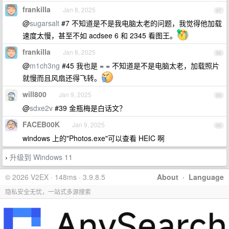
frankilla
Jan 8, 2025
87
@
sugarsalt
#7 不知道是不是我电脑太老的问题，我觉得他加载
速度太慢，甚至不如 acdsee 6 和 2345 看图王。
frankilla
Jan 8, 2025
88
@
m1ch3ng
#45 我也是 = = 不知道是不是电脑太老，加载照片
就慢而且风扇还得飞转。
will800
Jan 9, 2025
89
@
sdxe2v
#39 金瓶梅是白话文？
FACEB00K
Jan 9, 2025
90
windows 上的"Photos.exe"可以查看 HEIC 啊
升级到 Windows 11
›
© 2026 V2EX · 148ms · 3.9.8.5
About
·
Language
隐私安全无忧，一站式多源搜索