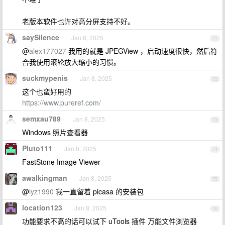
老版本软件也许对高分屏支持不好。
saySilence
Jan 8, 2025
71
@
alex177027
我用的就是 JPEGView ，启动速度很快，然后符
合我使用滚轮放大缩小的习惯。
suckmypenis
Jan 8, 2025
72
这个也蛮好用的
https://www.pureref.com/
semxau789
Jan 8, 2025
73
Windows 照片查看器
Pluto111
Jan 8, 2025
74
FastStone Image Viewer
awalkingman
Jan 8, 2025
75
@
lyz1990
我一直留着 picasa 的安装包
location123
Jan 8, 2025
76
功能要求不高的话可以试下 uTools 插件 万能文件浏览器