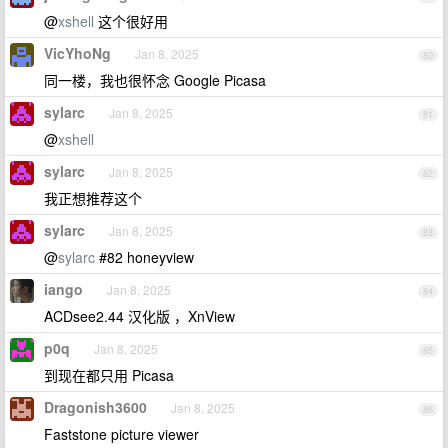
@
xshell
这个很好用
VicYhoNg
Jan 8, 2025
80
同一楼，我也很怀念 Google Picasa
sylarc
Jan 8, 2025
81
@
xshell
sylarc
Jan 8, 2025
82
我正想推荐这个
sylarc
Jan 8, 2025
83
@
sylarc
#82 honeyview
iango
Jan 8, 2025
84
ACDsee2.44 汉化版 ，XnView
p0q
Jan 8, 2025
85
到现在都只用 Picasa
Dragonish3600
Jan 8, 2025
86
Faststone picture viewer