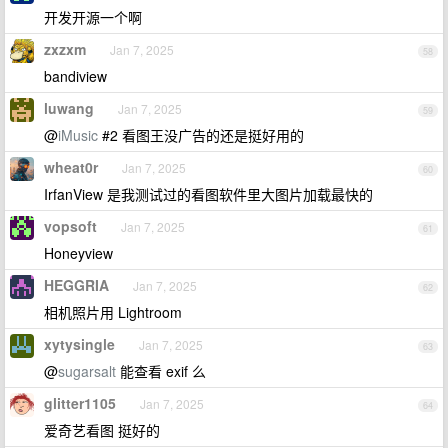
开发开源一个啊
zxzxm
Jan 7, 2025
58
bandiview
luwang
Jan 7, 2025
59
@
iMusic
#2 看图王没广告的还是挺好用的
wheat0r
Jan 7, 2025
60
IrfanView 是我测试过的看图软件里大图片加载最快的
vopsoft
Jan 7, 2025
61
Honeyview
HEGGRIA
Jan 7, 2025
62
相机照片用 Lightroom
xytysingle
Jan 7, 2025
63
@
sugarsalt
能查看 exif 么
glitter1105
Jan 7, 2025
64
爱奇艺看图 挺好的