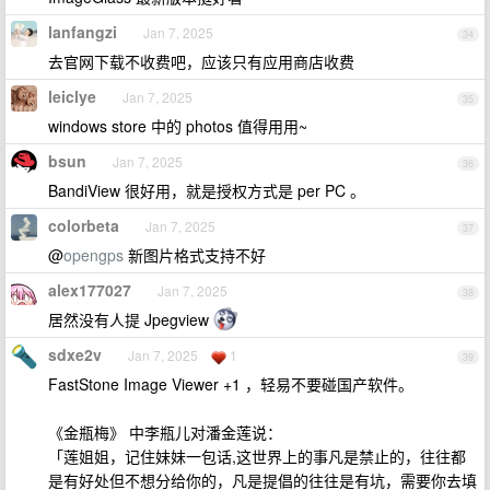
lanfangzi
Jan 7, 2025
34
去官网下载不收费吧，应该只有应用商店收费
leiclye
Jan 7, 2025
35
windows store 中的 photos 值得用用~
bsun
Jan 7, 2025
36
BandiView 很好用，就是授权方式是 per PC 。
colorbeta
Jan 7, 2025
37
@
opengps
新图片格式支持不好
alex177027
Jan 7, 2025
38
居然没有人提 Jpegview
sdxe2v
Jan 7, 2025
1
39
FastStone Image Viewer +1 ，轻易不要碰国产软件。
《金瓶梅》 中李瓶儿对潘金莲说：
「莲姐姐，记住妹妹一包话,这世界上的事凡是禁止的，往往都
是有好处但不想分给你的，凡是提倡的往往是有坑，需要你去填