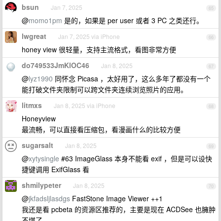
bsun
Jan 7, 2025
65
@
momo1pm
是的，如果是 per user 或者 3 PC 之类还行。
lwgreat
Jan 7, 2025 via iPhone
66
honey view 很轻量，支持主流格式，看图非常方便
do749533JmKlOC46
Jan 8, 2025
67
@
lyz1990
同怀念 Picasa ，太好用了，这么多年了都没有一个
能打破文件夹限制可以跨文件夹连续浏览照片的应用。
litmxs
Jan 8, 2025 via iPhone
68
Honeyview
最流畅，可以直接看压缩包，看漫画什么的比较方便
sugarsalt
Jan 8, 2025
69
@
xytysingle
#63 ImageGlass 本身不能看 exif ，但是可以设快
捷键调用 ExifGlass 看
shmilypeter
Jan 8, 2025
70
@
jkfadsljlasdgs
FastStone Image Viewer ++1
我还是看 pcbeta 的资源区推荐的，主要是现在 ACDSee 也臃肿
不堪了