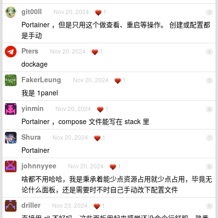
git00ll
Nov 20, 2024
1
3
Portainer ，但是只用这个做查看、重启等操作。 创建或配置都
是手动
Pters
Nov 20, 2024
1
4
dockage
FakerLeung
Nov 20, 2024
1
5
我是 1panel
yinmin
Nov 20, 2024
1
6
Portainer ，compose 文件能写在 stack 里
Shura
Nov 20, 2024
1
7
Portainer
johnnyyee
Nov 20, 2024
1
8
啥都不用哈哈，我是秉承着能少点资源占用就少点占用，毕竟无
论什么面板，还是需要时不时自己手动改下配置文件
driller
Nov 23, 2024
1
9