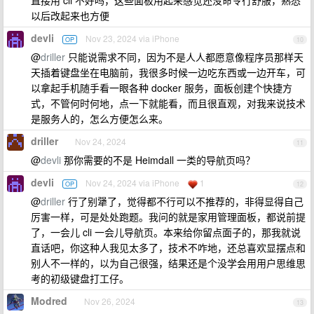
直接用 cli 不好吗，这些面板用起来感觉还没命令行舒服，熟悉
以后改起来也方便
devli
Nov 23, 2024 via iPhone
OP
10
@
driller
只能说需求不同，因为不是人人都愿意像程序员那样天
天插着键盘坐在电脑前，我很多时候一边吃东西或一边开车，可
以拿起手机随手看一眼各种 docker 服务，面板创建个快捷方
式，不管何时何地，点一下就能看，而且很直观，对我来说技术
是服务人的，怎么方便怎么来。
driller
Nov 24, 2024
11
@
devli
那你需要的不是 Heimdall 一类的导航页吗？
devli
Nov 24, 2024 via iPhone
1
OP
12
@
driller
行了别犟了，觉得都不行可以不推荐的，非得显得自己
厉害一样，可是处处跑题。我问的就是家用管理面板，都说前提
了，一会儿 cli 一会儿导航页。本来给你留点面子的，那我就说
直话吧，你这种人我见太多了，技术不咋地，还总喜欢显摆点和
别人不一样的，以为自己很强，结果还是个没学会用用户思维思
考的初级键盘打工仔。
Modred
Nov 26, 2024
13