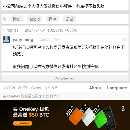
小公司前端五个人没人做过微信小程序，有点摸不着头脑
微信
appid
程序
调试
1 replies
•
2024-01-31 18:20:49 +08:00
yanyiming
Jan 31, 2024
1
应该可以把客户加入共同开发者清单里, 这样就能在他的账户下
预览了.
很多问题可以去官方微信开发者社区里搜到答案.
Advertisement
© 2026 V2EX · 24ms · 3.9.8.5
About
·
Language
买 OneKey 钱包最高送 $50 比特币！